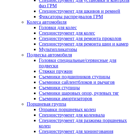
Специнструмент для установки и контроля
фаз ГРМ
Специнструмент для шкивов и ремней
Фиксаторы распредвалов ГРМ
Колеса автомобиля
Головки для колес
Специнструмент для колес
Специнструмент для ремонта проколов
Специнструмент для ремонта шин и камер
Мультипликаторы
Подвеска автомобиля
Головки специальные/сервисные для
подвески
Стяжки пружин
Съемники подшипников ступицы
Съемники сайлентблоков и рычагов
Съемники ступицы
Съемники шаровых опор, рулевых тяг
Съемники амортизаторов
Поршневая группа
Оправки поршневых колец
Специнструмент для коленвала
Специнструмент для разжима поршневых
колец
Специнструмент для хонингования