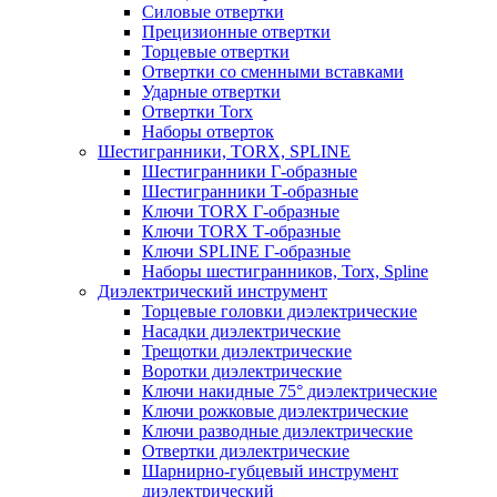
Силовые отвертки
Прецизионные отвертки
Торцевые отвертки
Отвертки со сменными вставками
Ударные отвертки
Отвертки Torx
Наборы отверток
Шестигранники, TORX, SPLINE
Шестигранники Г-образные
Шестигранники Т-образные
Ключи TORX Г-образные
Ключи TORX Т-образные
Ключи SPLINE Г-образные
Наборы шестигранников, Torx, Spline
Диэлектрический инструмент
Торцевые головки диэлектрические
Насадки диэлектрические
Трещотки диэлектрические
Воротки диэлектрические
Ключи накидные 75° диэлектрические
Ключи рожковые диэлектрические
Ключи разводные диэлектрические
Отвертки диэлектрические
Шарнирно-губцевый инструмент
диэлектрический