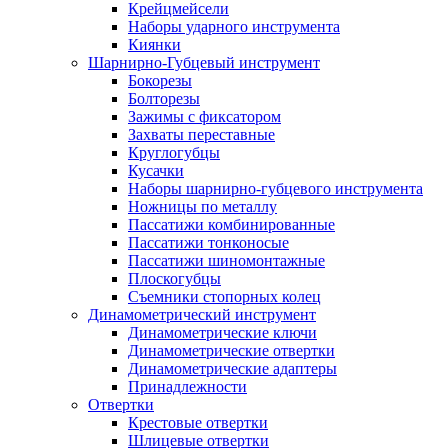
Крейцмейсели
Наборы ударного инструмента
Киянки
Шарнирно-Губцевый инструмент
Бокорезы
Болторезы
Зажимы с фиксатором
Захваты переставные
Круглогубцы
Кусачки
Наборы шарнирно-губцевого инструмента
Ножницы по металлу
Пассатижи комбинированные
Пассатижи тонконосые
Пассатижи шиномонтажные
Плоскогубцы
Съемники стопорных колец
Динамометрический инструмент
Динамометрические ключи
Динамометрические отвертки
Динамометрические адаптеры
Принадлежности
Отвертки
Крестовые отвертки
Шлицевые отвертки