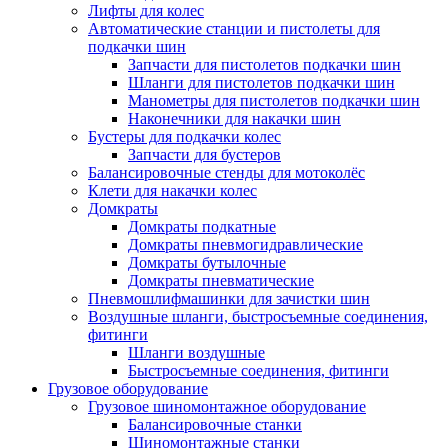
Лифты для колес
Автоматические станции и пистолеты для
подкачки шин
Запчасти для пистолетов подкачки шин
Шланги для пистолетов подкачки шин
Манометры для пистолетов подкачки шин
Наконечники для накачки шин
Бустеры для подкачки колес
Запчасти для бустеров
Балансировочные стенды для мотоколёс
Клети для накачки колес
Домкраты
Домкраты подкатные
Домкраты пневмогидравлические
Домкраты бутылочные
Домкраты пневматические
Пневмошлифмашинки для зачистки шин
Воздушные шланги, быстросъемные соединения,
фитинги
Шланги воздушные
Быстросъемные соединения, фитинги
Грузовое оборудование
Грузовое шиномонтажное оборудование
Балансировочные станки
Шиномонтажные станки