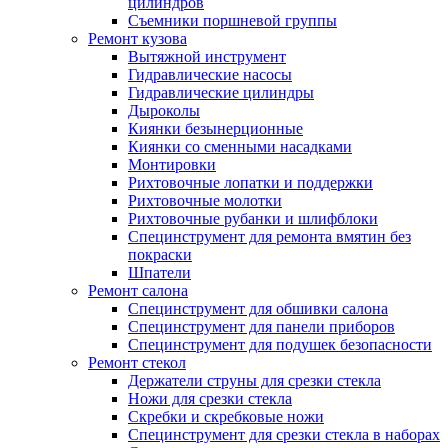
цилиндров
Съемники поршневой группы
Ремонт кузова
Вытяжной инструмент
Гидравлические насосы
Гидравлические цилиндры
Дыроколы
Киянки безынерционные
Киянки со сменными насадками
Монтировки
Рихтовочные лопатки и поддержки
Рихтовочные молотки
Рихтовочные рубанки и шлифблоки
Специнструмент для ремонта вмятин без
покраски
Шпатели
Ремонт салона
Специнструмент для обшивки салона
Специнструмент для панели приборов
Специнструмент для подушек безопасности
Ремонт стекол
Держатели струны для срезки стекла
Ножи для срезки стекла
Скребки и скребковые ножи
Специнструмент для срезки стекла в наборах