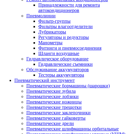
Принадлежности для ремонта
автокондиционеров
Пневмолинии
Фильтр-группы
Фильтры влагоотделители
Лубрикаторы
Регуляторы и редукторы
Манометры
Фитинги и пневмосоединения
Шланги воздушные
Гидравлическое оборудование
Гидравлические съемники
Обслуживание аккумуляторов
Тестеры аккумулятора
Пневматический инструмент
Пневматические бормашины (шарошки)
Пневматические зубила
Пневматические лобзики
Пневматические ножницы
Пневматические трещотки
Пневматические заклепочники
Пневматические гайковерты
Пневматические дрели
Пневматические шлифмашины орбитальные