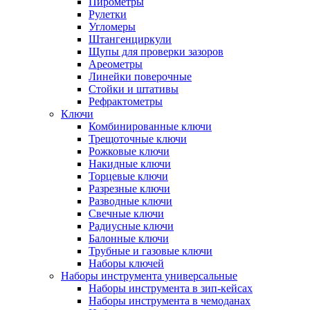
Пирометры
Рулетки
Угломеры
Штангенциркули
Щупы для проверки зазоров
Ареометры
Линейки поверочные
Стойки и штативы
Рефрактометры
Ключи
Комбинированные ключи
Трещоточные ключи
Рожковые ключи
Накидные ключи
Торцевые ключи
Разрезные ключи
Разводные ключи
Свечные ключи
Радиусные ключи
Балонные ключи
Трубные и газовые ключи
Наборы ключей
Наборы инструмента универсальные
Наборы инструмента в зип-кейсах
Наборы инструмента в чемоданах