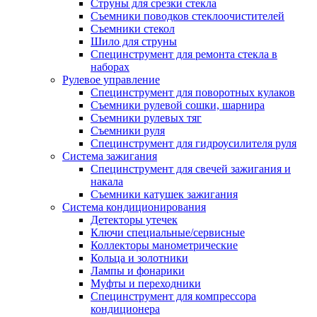
Струны для срезки стекла
Съемники поводков стеклоочистителей
Съемники стекол
Шило для струны
Специнструмент для ремонта стекла в
наборах
Рулевое управление
Специнструмент для поворотных кулаков
Съемники рулевой сошки, шарнира
Съемники рулевых тяг
Съемники руля
Специнструмент для гидроусилителя руля
Система зажигания
Специнструмент для свечей зажигания и
накала
Съемники катушек зажигания
Система кондиционирования
Детекторы утечек
Ключи специальные/сервисные
Коллекторы манометрические
Кольца и золотники
Лампы и фонарики
Муфты и переходники
Специнструмент для компрессора
кондиционера