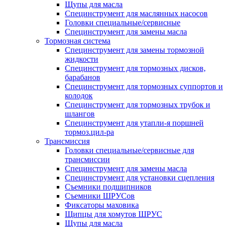
Щупы для масла
Специнструмент для маслянных насосов
Головки специальные/сервисные
Специнструмент для замены масла
Тормозная система
Специнструмент для замены тормозной
жидкости
Специнструмент для тормозных дисков,
барабанов
Специнструмент для тормозных суппортов и
колодок
Специнструмент для тормозных трубок и
шлангов
Специнструмент для утапли-я поршней
тормоз.цил-ра
Трансмиссия
Головки специальные/сервисные для
трансмиссии
Специнструмент для замены масла
Специнструмент для установки сцепления
Съемники подшипников
Съемники ШРУСов
Фиксаторы маховика
Щипцы для хомутов ШРУС
Щупы для масла