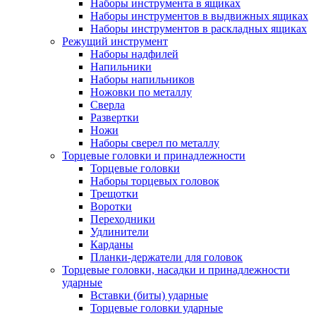
Наборы инструмента в ящиках
Наборы инструментов в выдвижных ящиках
Наборы инструментов в раскладных ящиках
Режущий инструмент
Наборы надфилей
Напильники
Наборы напильников
Ножовки по металлу
Сверла
Развертки
Ножи
Наборы сверел по металлу
Торцевые головки и принадлежности
Торцевые головки
Наборы торцевых головок
Трещотки
Воротки
Переходники
Удлинители
Карданы
Планки-держатели для головок
Торцевые головки, насадки и принадлежности
ударные
Вставки (биты) ударные
Торцевые головки ударные