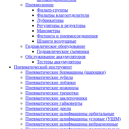
Пневмолинии
Фильтр-группы
Фильтры влагоотделители
Лубрикаторы
Регуляторы и редукторы
Манометры
Фитинги и пневмосоединения
Шланги воздушные
Гидравлическое оборудование
Гидравлические съемники
Обслуживание аккумуляторов
Тестеры аккумулятора
Пневматический инструмент
Пневматические бормашины (шарошки)
Пневматические зубила
Пневматические лобзики
Пневматические ножницы
Пневматические трещотки
Пневматические заклепочники
Пневматические гайковерты
Пневматические дрели
Пневматические шлифмашины орбитальные
Пневматические шлифмашины угловые (УШМ)
Пневматические шлифмашины вибрационные