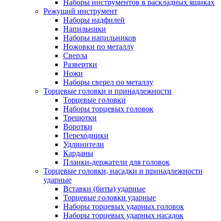
Наборы инструментов в раскладных ящиках
Режущий инструмент
Наборы надфилей
Напильники
Наборы напильников
Ножовки по металлу
Сверла
Развертки
Ножи
Наборы сверел по металлу
Торцевые головки и принадлежности
Торцевые головки
Наборы торцевых головок
Трещотки
Воротки
Переходники
Удлинители
Карданы
Планки-держатели для головок
Торцевые головки, насадки и принадлежности
ударные
Вставки (биты) ударные
Торцевые головки ударные
Наборы торцевых ударных головок
Наборы торцевых ударных насадок