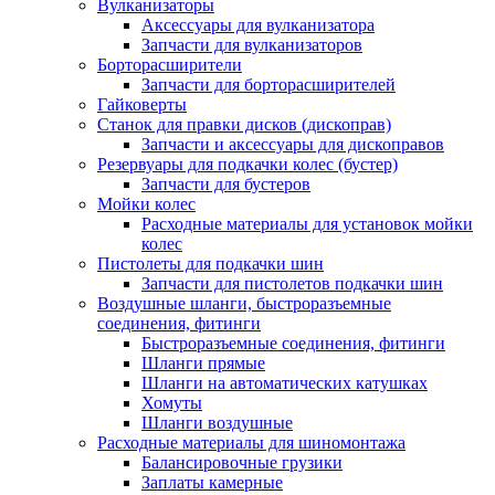
Вулканизаторы
Аксессуары для вулканизатора
Запчасти для вулканизаторов
Борторасширители
Запчасти для борторасширителей
Гайковерты
Станок для правки дисков (дископрав)
Запчасти и аксессуары для дископравов
Резервуары для подкачки колес (бустер)
Запчасти для бустеров
Мойки колес
Расходные материалы для установок мойки
колес
Пистолеты для подкачки шин
Запчасти для пистолетов подкачки шин
Воздушные шланги, быстроразъемные
соединения, фитинги
Быстроразъемные соединения, фитинги
Шланги прямые
Шланги на автоматических катушках
Хомуты
Шланги воздушные
Расходные материалы для шиномонтажа
Балансировочные грузики
Заплаты камерные