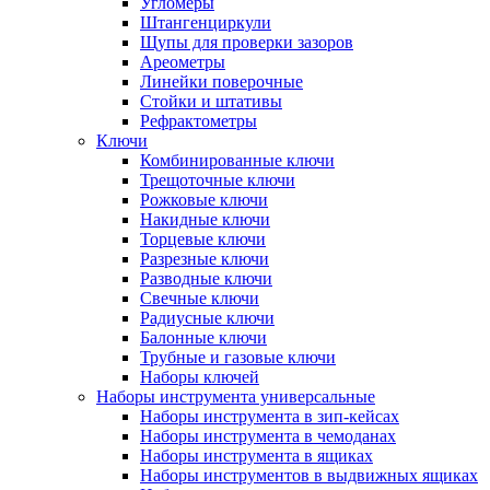
Угломеры
Штангенциркули
Щупы для проверки зазоров
Ареометры
Линейки поверочные
Стойки и штативы
Рефрактометры
Ключи
Комбинированные ключи
Трещоточные ключи
Рожковые ключи
Накидные ключи
Торцевые ключи
Разрезные ключи
Разводные ключи
Свечные ключи
Радиусные ключи
Балонные ключи
Трубные и газовые ключи
Наборы ключей
Наборы инструмента универсальные
Наборы инструмента в зип-кейсах
Наборы инструмента в чемоданах
Наборы инструмента в ящиках
Наборы инструментов в выдвижных ящиках