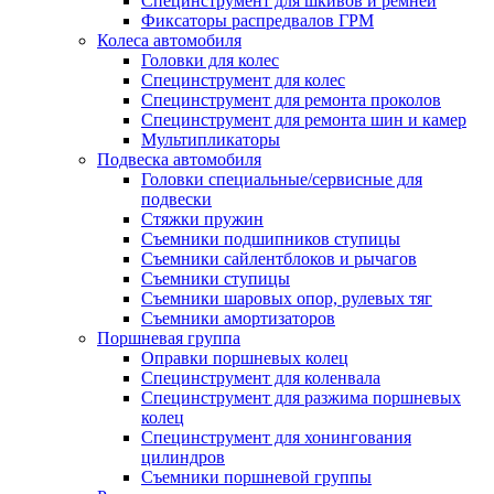
Специнструмент для шкивов и ремней
Фиксаторы распредвалов ГРМ
Колеса автомобиля
Головки для колес
Специнструмент для колес
Специнструмент для ремонта проколов
Специнструмент для ремонта шин и камер
Мультипликаторы
Подвеска автомобиля
Головки специальные/сервисные для
подвески
Стяжки пружин
Съемники подшипников ступицы
Съемники сайлентблоков и рычагов
Съемники ступицы
Съемники шаровых опор, рулевых тяг
Съемники амортизаторов
Поршневая группа
Оправки поршневых колец
Специнструмент для коленвала
Специнструмент для разжима поршневых
колец
Специнструмент для хонингования
цилиндров
Съемники поршневой группы