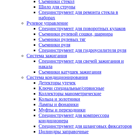
Съемники стекол
Шило для струны
Специнструмент для ремонта стекла в
наборах
Рулевое управление
Специнструмент для поворотных кулаков
Съемники рулевой сошки, шарнира
Съемники рулевых тяг
Съемники руля
Специнструмент для гидроусилителя руля
Система зажигания
Специнструмент для свечей зажигания и
накала
Съемники катушек зажигания
Система кондиционирования
Детекторы утечек
Ключи специальные/сервисные
Коллекторы манометрические
Кольца и золотники
Лампы и фонарики
Муфты и переходники
Специнструмент для компрессора
кондиционера
Специнструмент для шланговых фиксаторов
Цилиндры заправочные