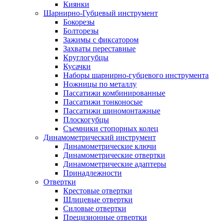
Киянки
Шарнирно-Губцевый инструмент
Бокорезы
Болторезы
Зажимы с фиксатором
Захваты переставные
Круглогубцы
Кусачки
Наборы шарнирно-губцевого инструмента
Ножницы по металлу
Пассатижи комбинированные
Пассатижи тонконосые
Пассатижи шиномонтажные
Плоскогубцы
Съемники стопорных колец
Динамометрический инструмент
Динамометрические ключи
Динамометрические отвертки
Динамометрические адаптеры
Принадлежности
Отвертки
Крестовые отвертки
Шлицевые отвертки
Силовые отвертки
Прецизионные отвертки