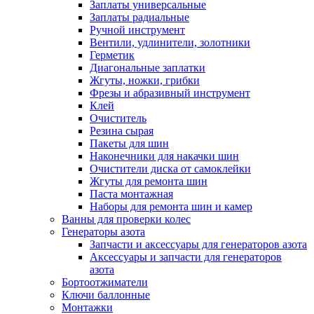
Заплаты универсальные
Заплаты радиальные
Ручной инструмент
Вентили, удлинители, золотники
Герметик
Диагональные заплатки
Жгуты, ножки, грибки
Фрезы и абразивный инструмент
Клей
Очиститель
Резина сырая
Пакеты для шин
Наконечники для накачки шин
Очистители диска от самоклейки
Жгуты для ремонта шин
Паста монтажная
Наборы для ремонта шин и камер
Ванны для проверки колес
Генераторы азота
Запчасти и аксессуары для генераторов азота
Аксессуары и запчасти для генераторов
азота
Бортоотжиматели
Ключи баллонные
Монтажки