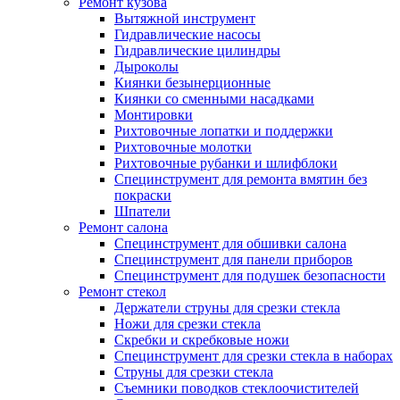
Ремонт кузова
Вытяжной инструмент
Гидравлические насосы
Гидравлические цилиндры
Дыроколы
Киянки безынерционные
Киянки со сменными насадками
Монтировки
Рихтовочные лопатки и поддержки
Рихтовочные молотки
Рихтовочные рубанки и шлифблоки
Специнструмент для ремонта вмятин без
покраски
Шпатели
Ремонт салона
Специнструмент для обшивки салона
Специнструмент для панели приборов
Специнструмент для подушек безопасности
Ремонт стекол
Держатели струны для срезки стекла
Ножи для срезки стекла
Скребки и скребковые ножи
Специнструмент для срезки стекла в наборах
Струны для срезки стекла
Съемники поводков стеклоочистителей