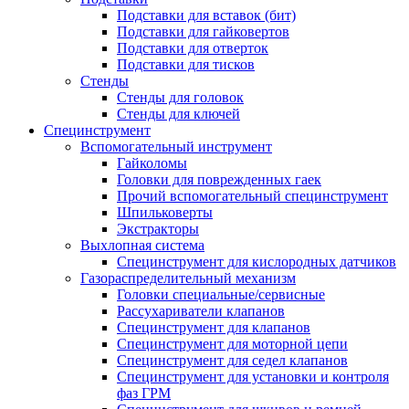
Подставки для вставок (бит)
Подставки для гайковертов
Подставки для отверток
Подставки для тисков
Стенды
Стенды для головок
Стенды для ключей
Специнструмент
Вспомогательный инструмент
Гайколомы
Головки для поврежденных гаек
Прочий вспомогательный специнструмент
Шпильковерты
Экстракторы
Выхлопная система
Специнструмент для кислородных датчиков
Газораспределительный механизм
Головки специальные/сервисные
Рассухариватели клапанов
Специнструмент для клапанов
Специнструмент для моторной цепи
Специнструмент для седел клапанов
Специнструмент для установки и контроля
фаз ГРМ