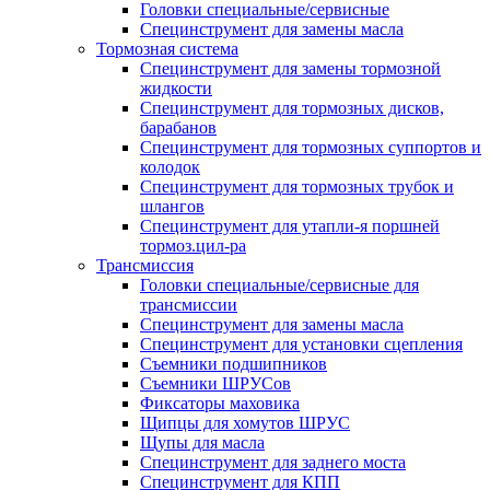
Головки специальные/сервисные
Специнструмент для замены масла
Тормозная система
Специнструмент для замены тормозной
жидкости
Специнструмент для тормозных дисков,
барабанов
Специнструмент для тормозных суппортов и
колодок
Специнструмент для тормозных трубок и
шлангов
Специнструмент для утапли-я поршней
тормоз.цил-ра
Трансмиссия
Головки специальные/сервисные для
трансмиссии
Специнструмент для замены масла
Специнструмент для установки сцепления
Съемники подшипников
Съемники ШРУСов
Фиксаторы маховика
Щипцы для хомутов ШРУС
Щупы для масла
Специнструмент для заднего моста
Специнструмент для КПП