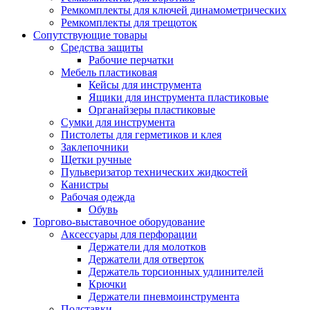
Ремкомплекты для ключей динамометрических
Ремкомплекты для трещоток
Сопутствующие товары
Средства защиты
Рабочие перчатки
Мебель пластиковая
Кейсы для инструмента
Ящики для инструмента пластиковые
Органайзеры пластиковые
Сумки для инструмента
Пистолеты для герметиков и клея
Заклепочники
Щетки ручные
Пульверизатор технических жидкостей
Канистры
Рабочая одежда
Обувь
Торгово-выставочное оборудование
Аксессуары для перфорации
Держатели для молотков
Держатели для отверток
Держатель торсионных удлинителей
Крючки
Держатели пневмоинструмента
Подставки