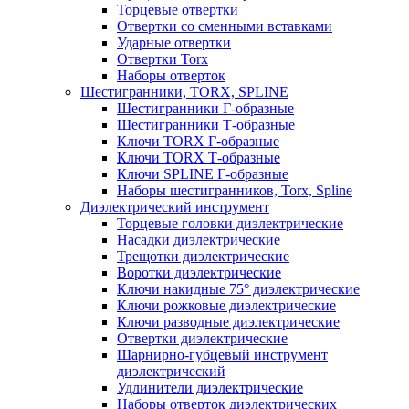
Торцевые отвертки
Отвертки со сменными вставками
Ударные отвертки
Отвертки Torx
Наборы отверток
Шестигранники, TORX, SPLINE
Шестигранники Г-образные
Шестигранники Т-образные
Ключи TORX Г-образные
Ключи TORX Т-образные
Ключи SPLINE Г-образные
Наборы шестигранников, Torx, Spline
Диэлектрический инструмент
Торцевые головки диэлектрические
Насадки диэлектрические
Трещотки диэлектрические
Воротки диэлектрические
Ключи накидные 75° диэлектрические
Ключи рожковые диэлектрические
Ключи разводные диэлектрические
Отвертки диэлектрические
Шарнирно-губцевый инструмент
диэлектрический
Удлинители диэлектрические
Наборы отверток диэлектрических