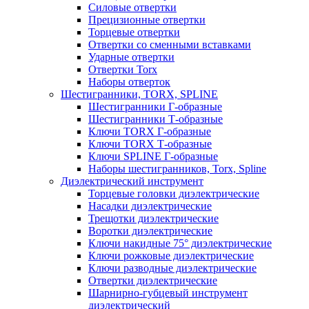
Силовые отвертки
Прецизионные отвертки
Торцевые отвертки
Отвертки со сменными вставками
Ударные отвертки
Отвертки Torx
Наборы отверток
Шестигранники, TORX, SPLINE
Шестигранники Г-образные
Шестигранники Т-образные
Ключи TORX Г-образные
Ключи TORX Т-образные
Ключи SPLINE Г-образные
Наборы шестигранников, Torx, Spline
Диэлектрический инструмент
Торцевые головки диэлектрические
Насадки диэлектрические
Трещотки диэлектрические
Воротки диэлектрические
Ключи накидные 75° диэлектрические
Ключи рожковые диэлектрические
Ключи разводные диэлектрические
Отвертки диэлектрические
Шарнирно-губцевый инструмент
диэлектрический