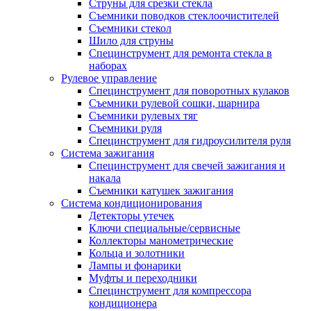
Струны для срезки стекла
Съемники поводков стеклоочистителей
Съемники стекол
Шило для струны
Специнструмент для ремонта стекла в
наборах
Рулевое управление
Специнструмент для поворотных кулаков
Съемники рулевой сошки, шарнира
Съемники рулевых тяг
Съемники руля
Специнструмент для гидроусилителя руля
Система зажигания
Специнструмент для свечей зажигания и
накала
Съемники катушек зажигания
Система кондиционирования
Детекторы утечек
Ключи специальные/сервисные
Коллекторы манометрические
Кольца и золотники
Лампы и фонарики
Муфты и переходники
Специнструмент для компрессора
кондиционера