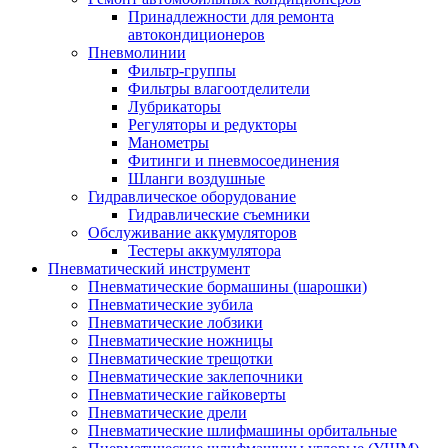
Принадлежности для ремонта
автокондиционеров
Пневмолинии
Фильтр-группы
Фильтры влагоотделители
Лубрикаторы
Регуляторы и редукторы
Манометры
Фитинги и пневмосоединения
Шланги воздушные
Гидравлическое оборудование
Гидравлические съемники
Обслуживание аккумуляторов
Тестеры аккумулятора
Пневматический инструмент
Пневматические бормашины (шарошки)
Пневматические зубила
Пневматические лобзики
Пневматические ножницы
Пневматические трещотки
Пневматические заклепочники
Пневматические гайковерты
Пневматические дрели
Пневматические шлифмашины орбитальные