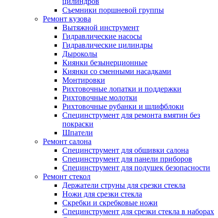
цилиндров
Съемники поршневой группы
Ремонт кузова
Вытяжной инструмент
Гидравлические насосы
Гидравлические цилиндры
Дыроколы
Киянки безынерционные
Киянки со сменными насадками
Монтировки
Рихтовочные лопатки и поддержки
Рихтовочные молотки
Рихтовочные рубанки и шлифблоки
Специнструмент для ремонта вмятин без
покраски
Шпатели
Ремонт салона
Специнструмент для обшивки салона
Специнструмент для панели приборов
Специнструмент для подушек безопасности
Ремонт стекол
Держатели струны для срезки стекла
Ножи для срезки стекла
Скребки и скребковые ножи
Специнструмент для срезки стекла в наборах