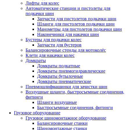
Лифты для колес
Автоматические станции и пистолеты для
подкачки шин
Запчасти для пистолетов подкачки шин
Шланги для пистолетов подкачки шин
Манометры для пистолетов подкачки шин
Наконечники для накачки шин
Бустеры для подкачки колес
Запчасти для бустеров
Балансировочные стенды для мотоколёс
Клети для накачки колес
Домкраты
Домкраты подкатные
Домкраты пневмогидравлические
Домкраты бутылочные
Домкраты пневматические
Пневмошлифмашинки для зачистки шин
Воздушные шланги, быстросъемные соединения,
фитинги
Шланги воздушные
Быстросъемные соединения, фитинги
Грузовое оборудование
Грузовое шиномонтажное оборудование
Балансировочные станки
Шиномонтажные станки