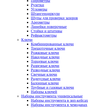
Пирометры
Рулетки
Угломеры
Штангенциркули
Щупы для проверки зазоров
Ареометры
Линейки поверочные
Стойки и штативы
Рефрактометры
Ключи
Комбинированные ключи
Трещоточные ключи
Рожковые ключи
Накидные ключи
Торцевые ключи
Разрезные ключи
Разводные ключи
Свечные ключи
Радиусные ключи
Балонные ключи
Трубные и газовые ключи
Наборы ключей
Наборы инструмента универсальные
Наборы инструмента в зип-кейсах
Наборы инструмента в чемоданах