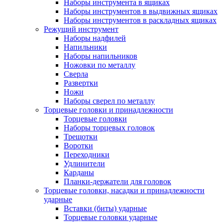
Наборы инструмента в ящиках
Наборы инструментов в выдвижных ящиках
Наборы инструментов в раскладных ящиках
Режущий инструмент
Наборы надфилей
Напильники
Наборы напильников
Ножовки по металлу
Сверла
Развертки
Ножи
Наборы сверел по металлу
Торцевые головки и принадлежности
Торцевые головки
Наборы торцевых головок
Трещотки
Воротки
Переходники
Удлинители
Карданы
Планки-держатели для головок
Торцевые головки, насадки и принадлежности
ударные
Вставки (биты) ударные
Торцевые головки ударные