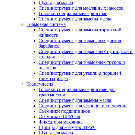
Щупы для масла
Специнструмент для маслянных насосов
Головки специальные/сервисные
Специнструмент для замены масла
Тормозная система
Специнструмент для замены тормозной
жидкости
Специнструмент для тормозных дисков,
барабанов
Специнструмент для тормозных суппортов и
колодок
Специнструмент для тормозных трубок и
шлангов
Специнструмент для утапли-я поршней
тормоз.цил-ра
Трансмиссия
Головки специальные/сервисные для
трансмиссии
Специнструмент для замены масла
Специнструмент для установки сцепления
Съемники подшипников
Съемники ШРУСов
Фиксаторы маховика
Щипцы для хомутов ШРУС
Щупы для масла