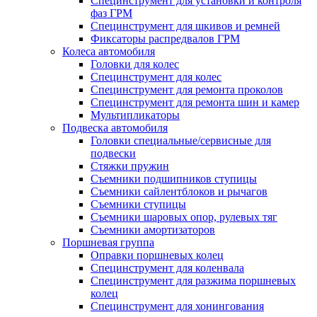
Специнструмент для установки и контроля
фаз ГРМ
Специнструмент для шкивов и ремней
Фиксаторы распредвалов ГРМ
Колеса автомобиля
Головки для колес
Специнструмент для колес
Специнструмент для ремонта проколов
Специнструмент для ремонта шин и камер
Мультипликаторы
Подвеска автомобиля
Головки специальные/сервисные для
подвески
Стяжки пружин
Съемники подшипников ступицы
Съемники сайлентблоков и рычагов
Съемники ступицы
Съемники шаровых опор, рулевых тяг
Съемники амортизаторов
Поршневая группа
Оправки поршневых колец
Специнструмент для коленвала
Специнструмент для разжима поршневых
колец
Специнструмент для хонингования