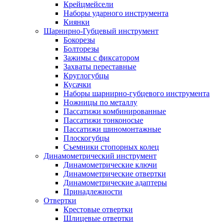
Крейцмейсели
Наборы ударного инструмента
Киянки
Шарнирно-Губцевый инструмент
Бокорезы
Болторезы
Зажимы с фиксатором
Захваты переставные
Круглогубцы
Кусачки
Наборы шарнирно-губцевого инструмента
Ножницы по металлу
Пассатижи комбинированные
Пассатижи тонконосые
Пассатижи шиномонтажные
Плоскогубцы
Съемники стопорных колец
Динамометрический инструмент
Динамометрические ключи
Динамометрические отвертки
Динамометрические адаптеры
Принадлежности
Отвертки
Крестовые отвертки
Шлицевые отвертки