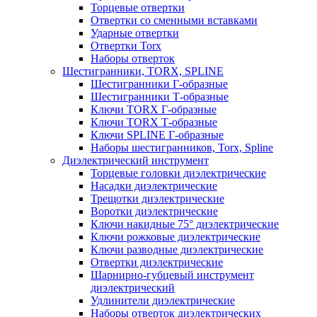
Торцевые отвертки
Отвертки со сменными вставками
Ударные отвертки
Отвертки Torx
Наборы отверток
Шестигранники, TORX, SPLINE
Шестигранники Г-образные
Шестигранники Т-образные
Ключи TORX Г-образные
Ключи TORX Т-образные
Ключи SPLINE Г-образные
Наборы шестигранников, Torx, Spline
Диэлектрический инструмент
Торцевые головки диэлектрические
Насадки диэлектрические
Трещотки диэлектрические
Воротки диэлектрические
Ключи накидные 75° диэлектрические
Ключи рожковые диэлектрические
Ключи разводные диэлектрические
Отвертки диэлектрические
Шарнирно-губцевый инструмент
диэлектрический
Удлинители диэлектрические
Наборы отверток диэлектрических