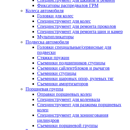
Специнструмент для шкивов и ремней
Фиксаторы распредвалов ГРМ
Колеса автомобиля
Головки для колес
Специнструмент для колес
Специнструмент для ремонта проколов
Специнструмент для ремонта шин и камер
Мультипликаторы
Подвеска автомобиля
Головки специальные/сервисные для
подвески
Стяжки пружин
Съемники подшипников ступицы
Съемники сайлентблоков и рычагов
Съемники ступицы
Съемники шаровых опор, рулевых тяг
Съемники амортизаторов
Поршневая группа
Оправки поршневых колец
Специнструмент для коленвала
Специнструмент для разжима поршневых
колец
Специнструмент для хонингования
цилиндров
Съемники поршневой группы