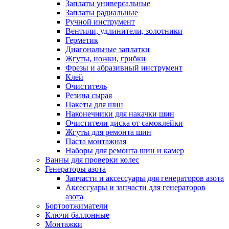
Заплаты универсальные
Заплаты радиальные
Ручной инструмент
Вентили, удлинители, золотники
Герметик
Диагональные заплатки
Жгуты, ножки, грибки
Фрезы и абразивный инструмент
Клей
Очиститель
Резина сырая
Пакеты для шин
Наконечники для накачки шин
Очистители диска от самоклейки
Жгуты для ремонта шин
Паста монтажная
Наборы для ремонта шин и камер
Ванны для проверки колес
Генераторы азота
Запчасти и аксессуары для генераторов азота
Аксессуары и запчасти для генераторов
азота
Бортоотжиматели
Ключи баллонные
Монтажки