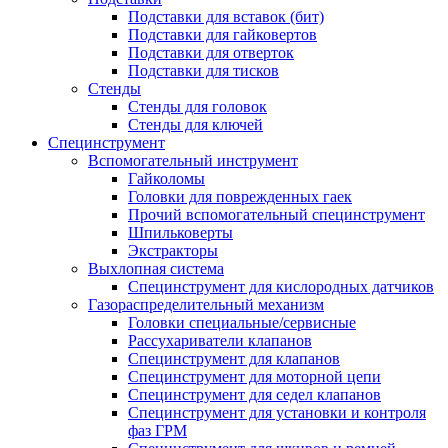
Подставки для вставок (бит)
Подставки для гайковертов
Подставки для отверток
Подставки для тисков
Стенды
Стенды для головок
Стенды для ключей
Специнструмент
Вспомогательный инструмент
Гайколомы
Головки для поврежденных гаек
Прочий вспомогательный специнструмент
Шпильковерты
Экстракторы
Выхлопная система
Специнструмент для кислородных датчиков
Газораспределительный механизм
Головки специальные/сервисные
Рассухариватели клапанов
Специнструмент для клапанов
Специнструмент для моторной цепи
Специнструмент для седел клапанов
Специнструмент для установки и контроля
фаз ГРМ