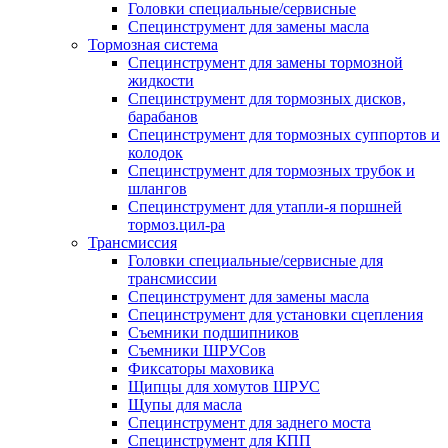
Головки специальные/сервисные
Специнструмент для замены масла
Тормозная система
Специнструмент для замены тормозной
жидкости
Специнструмент для тормозных дисков,
барабанов
Специнструмент для тормозных суппортов и
колодок
Специнструмент для тормозных трубок и
шлангов
Специнструмент для утапли-я поршней
тормоз.цил-ра
Трансмиссия
Головки специальные/сервисные для
трансмиссии
Специнструмент для замены масла
Специнструмент для установки сцепления
Съемники подшипников
Съемники ШРУСов
Фиксаторы маховика
Щипцы для хомутов ШРУС
Щупы для масла
Специнструмент для заднего моста
Специнструмент для КПП