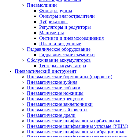
Пневмолинии
Фильтр-группы
Фильтры влагоотделители
Лубрикаторы
Регуляторы и редукторы
Манометры
Фитинги и пневмосоединения
Шланги воздушные
Гидравлическое оборудование
Гидравлические съемники
Обслуживание аккумуляторов
Тестеры аккумулятора
Пневматический инструмент
Пневматические бормашины (шарошки)
Пневматические зубила
Пневматические лобзики
Пневматические ножницы
Пневматические трещотки
Пневматические заклепочники
Пневматические гайковерты
Пневматические дрели
Пневматические шлифмашины орбитальные
Пневматические шлифмашины угловые (УШМ)
Пневматические шлифмашины вибрационные