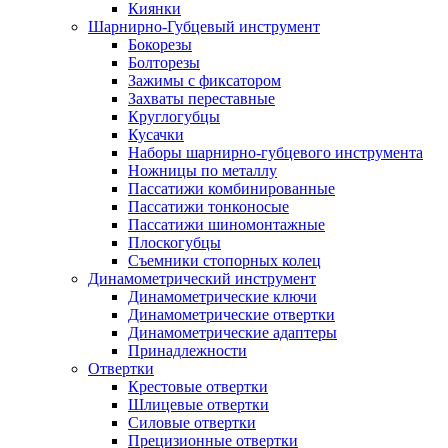
Киянки
Шарнирно-Губцевый инструмент
Бокорезы
Болторезы
Зажимы с фиксатором
Захваты переставные
Круглогубцы
Кусачки
Наборы шарнирно-губцевого инструмента
Ножницы по металлу
Пассатижи комбинированные
Пассатижи тонконосые
Пассатижи шиномонтажные
Плоскогубцы
Съемники стопорных колец
Динамометрический инструмент
Динамометрические ключи
Динамометрические отвертки
Динамометрические адаптеры
Принадлежности
Отвертки
Крестовые отвертки
Шлицевые отвертки
Силовые отвертки
Прецизионные отвертки