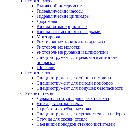
Ремонт кузова
Вытяжной инструмент
Гидравлические насосы
Гидравлические цилиндры
Дыроколы
Киянки безынерционные
Киянки со сменными насадками
Монтировки
Рихтовочные лопатки и поддержки
Рихтовочные молотки
Рихтовочные рубанки и шлифблоки
Специнструмент для ремонта вмятин без
покраски
Шпатели
Ремонт салона
Специнструмент для обшивки салона
Специнструмент для панели приборов
Специнструмент для подушек безопасности
Ремонт стекол
Держатели струны для срезки стекла
Ножи для срезки стекла
Скребки и скребковые ножи
Специнструмент для срезки стекла в наборах
Струны для срезки стекла
Съемники поводков стеклоочистителей