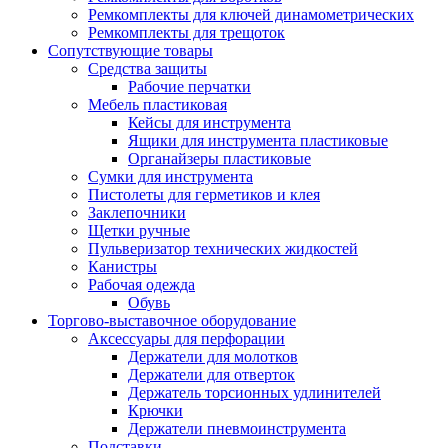
Ремкомплекты для ключей динамометрических
Ремкомплекты для трещоток
Сопутствующие товары
Средства защиты
Рабочие перчатки
Мебель пластиковая
Кейсы для инструмента
Ящики для инструмента пластиковые
Органайзеры пластиковые
Сумки для инструмента
Пистолеты для герметиков и клея
Заклепочники
Щетки ручные
Пульверизатор технических жидкостей
Канистры
Рабочая одежда
Обувь
Торгово-выставочное оборудование
Аксессуары для перфорации
Держатели для молотков
Держатели для отверток
Держатель торсионных удлинителей
Крючки
Держатели пневмоинструмента
Подставки