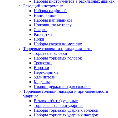
Наборы инструментов в раскладных ящиках
Режущий инструмент
Наборы надфилей
Напильники
Наборы напильников
Ножовки по металлу
Сверла
Развертки
Ножи
Наборы сверел по металлу
Торцевые головки и принадлежности
Торцевые головки
Наборы торцевых головок
Трещотки
Воротки
Переходники
Удлинители
Карданы
Планки-держатели для головок
Торцевые головки, насадки и принадлежности
ударные
Вставки (биты) ударные
Торцевые головки ударные
Наборы торцевых ударных головок
Наборы торцевых ударных насадок