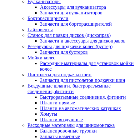
Вулканизаторы
Аксессуары для вулканизатора
Запчасти для вулканизаторов
Борторасширители
Запчасти для борторасширителей
Гайковерты
Станок для правки дисков (дископрав)
Запчасти и аксессуары для дископравов
Резервуары для подкачки колес (бустер)
Запчасти для бустеров
Мойки колес
Расходные материалы для установок мойки
колес
Пистолеты для подкачки шин
Запчасти для пистолетов подкачки шин
Воздушные шланги, быстроразъемные
соединения, фитинги
Быстроразъемные соединения, фитинги
Шланги прямые
Шланги на автоматических катушках
Хомуты
Шланги воздушные
Расходные материалы для шиномонтажа
Балансировочные грузики
Заплаты камерные