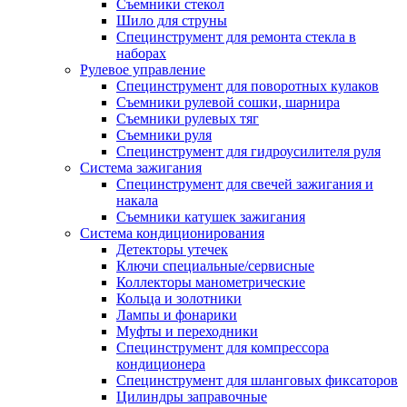
Съемники стекол
Шило для струны
Специнструмент для ремонта стекла в
наборах
Рулевое управление
Специнструмент для поворотных кулаков
Съемники рулевой сошки, шарнира
Съемники рулевых тяг
Съемники руля
Специнструмент для гидроусилителя руля
Система зажигания
Специнструмент для свечей зажигания и
накала
Съемники катушек зажигания
Система кондиционирования
Детекторы утечек
Ключи специальные/сервисные
Коллекторы манометрические
Кольца и золотники
Лампы и фонарики
Муфты и переходники
Специнструмент для компрессора
кондиционера
Специнструмент для шланговых фиксаторов
Цилиндры заправочные