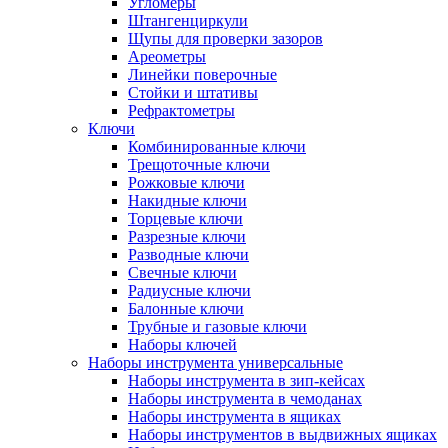
Угломеры
Штангенциркули
Щупы для проверки зазоров
Ареометры
Линейки поверочные
Стойки и штативы
Рефрактометры
Ключи
Комбинированные ключи
Трещоточные ключи
Рожковые ключи
Накидные ключи
Торцевые ключи
Разрезные ключи
Разводные ключи
Свечные ключи
Радиусные ключи
Балонные ключи
Трубные и газовые ключи
Наборы ключей
Наборы инструмента универсальные
Наборы инструмента в зип-кейсах
Наборы инструмента в чемоданах
Наборы инструмента в ящиках
Наборы инструментов в выдвижных ящиках