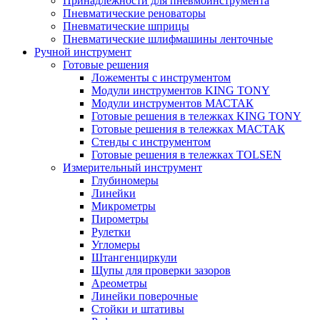
Принадлежности для пневмоинструмента
Пневматические реноваторы
Пневматические шприцы
Пневматические шлифмашины ленточные
Ручной инструмент
Готовые решения
Ложементы с инструментом
Модули инструментов KING TONY
Модули инструментов МАСТАК
Готовые решения в тележках KING TONY
Готовые решения в тележках МАСТАК
Стенды с инструментом
Готовые решения в тележках TOLSEN
Измерительный инструмент
Глубиномеры
Линейки
Микрометры
Пирометры
Рулетки
Угломеры
Штангенциркули
Щупы для проверки зазоров
Ареометры
Линейки поверочные
Стойки и штативы