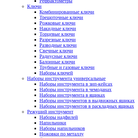
Рефрактометры
Ключи
Комбинированные ключи
Трещоточные ключи
Рожковые ключи
Накидные ключи
Торцевые ключи
Разрезные ключи
Разводные ключи
Свечные ключи
Радиусные ключи
Балонные ключи
Трубные и газовые ключи
Наборы ключей
Наборы инструмента универсальные
Наборы инструмента в зип-кейсах
Наборы инструмента в чемоданах
Наборы инструмента в ящиках
Наборы инструментов в выдвижных ящиках
Наборы инструментов в раскладных ящиках
Режущий инструмент
Наборы надфилей
Напильники
Наборы напильников
Ножовки по металлу