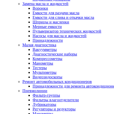
Замена масла и жидкостей
Воронки
Емкости для раздачи масла
Емкости для слива и откачки масла
Шприцы и масленки
Мерные емкости
Пульверизатор технических жидкостей
Насосы для масла и жидкостей
Принадлежности
Малая диагностика
Вакуумметры
Диагностические наборы
Компрессометры
Манометры
Тестеры
Мультиметры
Видеоэндоскопы
Ремонт автомобильных кондиционеров
Принадлежности для ремонта автокондицион
Пневмолинии
Фильтр-группы
Фильтры влагоотделители
Лубрикаторы
Регуляторы и редукторы
Манометры