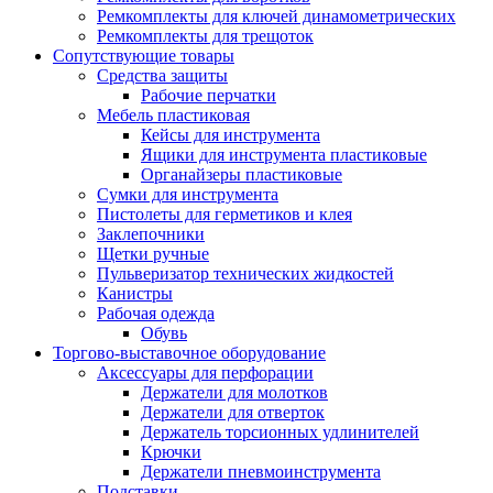
Ремкомплекты для ключей динамометрических
Ремкомплекты для трещоток
Сопутствующие товары
Средства защиты
Рабочие перчатки
Мебель пластиковая
Кейсы для инструмента
Ящики для инструмента пластиковые
Органайзеры пластиковые
Сумки для инструмента
Пистолеты для герметиков и клея
Заклепочники
Щетки ручные
Пульверизатор технических жидкостей
Канистры
Рабочая одежда
Обувь
Торгово-выставочное оборудование
Аксессуары для перфорации
Держатели для молотков
Держатели для отверток
Держатель торсионных удлинителей
Крючки
Держатели пневмоинструмента
Подставки