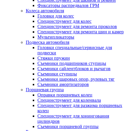
Специнструмент для шкивов и ремней
Фиксаторы распредвалов ГРМ
Колеса автомобиля
Головки для колес
Специнструмент для колес
Специнструмент для ремонта проколов
Специнструмент для ремонта шин и камер
Мультипликаторы
Подвеска автомобиля
Головки специальные/сервисные для
подвески
Стяжки пружин
Съемники подшипников ступицы
Съемники сайлентблоков и рычагов
Съемники ступицы
Съемники шаровых опор, рулевых тяг
Съемники амортизаторов
Поршневая группа
Оправки поршневых колец
Специнструмент для коленвала
Специнструмент для разжима поршневых
колец
Специнструмент для хонингования
цилиндров
Съемники поршневой группы