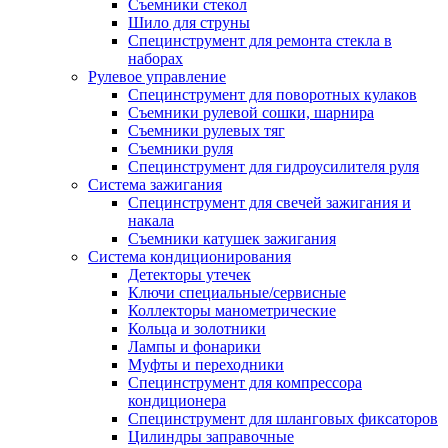
Съемники стекол
Шило для струны
Специнструмент для ремонта стекла в
наборах
Рулевое управление
Специнструмент для поворотных кулаков
Съемники рулевой сошки, шарнира
Съемники рулевых тяг
Съемники руля
Специнструмент для гидроусилителя руля
Система зажигания
Специнструмент для свечей зажигания и
накала
Съемники катушек зажигания
Система кондиционирования
Детекторы утечек
Ключи специальные/сервисные
Коллекторы манометрические
Кольца и золотники
Лампы и фонарики
Муфты и переходники
Специнструмент для компрессора
кондиционера
Специнструмент для шланговых фиксаторов
Цилиндры заправочные