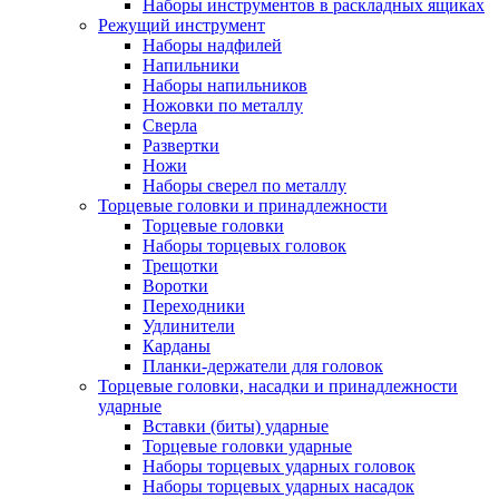
Наборы инструментов в раскладных ящиках
Режущий инструмент
Наборы надфилей
Напильники
Наборы напильников
Ножовки по металлу
Сверла
Развертки
Ножи
Наборы сверел по металлу
Торцевые головки и принадлежности
Торцевые головки
Наборы торцевых головок
Трещотки
Воротки
Переходники
Удлинители
Карданы
Планки-держатели для головок
Торцевые головки, насадки и принадлежности
ударные
Вставки (биты) ударные
Торцевые головки ударные
Наборы торцевых ударных головок
Наборы торцевых ударных насадок