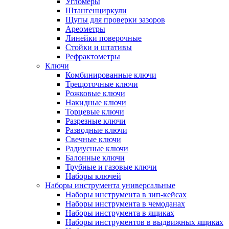
Угломеры
Штангенциркули
Щупы для проверки зазоров
Ареометры
Линейки поверочные
Стойки и штативы
Рефрактометры
Ключи
Комбинированные ключи
Трещоточные ключи
Рожковые ключи
Накидные ключи
Торцевые ключи
Разрезные ключи
Разводные ключи
Свечные ключи
Радиусные ключи
Балонные ключи
Трубные и газовые ключи
Наборы ключей
Наборы инструмента универсальные
Наборы инструмента в зип-кейсах
Наборы инструмента в чемоданах
Наборы инструмента в ящиках
Наборы инструментов в выдвижных ящиках