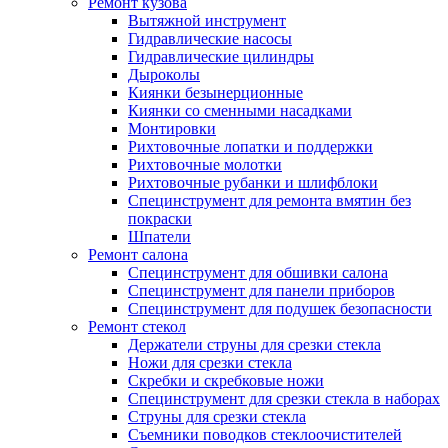
Ремонт кузова
Вытяжной инструмент
Гидравлические насосы
Гидравлические цилиндры
Дыроколы
Киянки безынерционные
Киянки со сменными насадками
Монтировки
Рихтовочные лопатки и поддержки
Рихтовочные молотки
Рихтовочные рубанки и шлифблоки
Специнструмент для ремонта вмятин без
покраски
Шпатели
Ремонт салона
Специнструмент для обшивки салона
Специнструмент для панели приборов
Специнструмент для подушек безопасности
Ремонт стекол
Держатели струны для срезки стекла
Ножи для срезки стекла
Скребки и скребковые ножи
Специнструмент для срезки стекла в наборах
Струны для срезки стекла
Съемники поводков стеклоочистителей