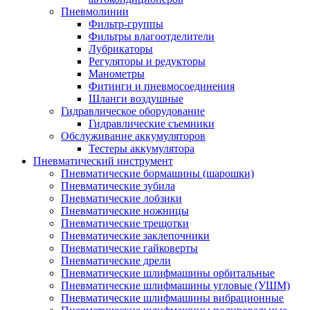
Пневмолинии
Фильтр-группы
Фильтры влагоотделители
Лубрикаторы
Регуляторы и редукторы
Манометры
Фитинги и пневмосоединения
Шланги воздушные
Гидравлическое оборудование
Гидравлические съемники
Обслуживание аккумуляторов
Тестеры аккумулятора
Пневматический инструмент
Пневматические бормашины (шарошки)
Пневматические зубила
Пневматические лобзики
Пневматические ножницы
Пневматические трещотки
Пневматические заклепочники
Пневматические гайковерты
Пневматические дрели
Пневматические шлифмашины орбитальные
Пневматические шлифмашины угловые (УШМ)
Пневматические шлифмашины вибрационные