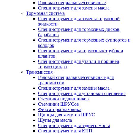
Головки специальные/сервисные
Специнструмент для замены масла
Тормозная система
Специнструмент для замены тормозной
жидкости
Специнструмент для тормозных дисков,
барабанов
Специнструмент для тормозных суппортов и
колодок
Специнструмент для тормозных трубок и
шлангов
Специнструмент для утапли-я поршней
тормоз.цил-ра
Трансмиссия
Головки специальные/сервисные для
трансмиссии
Специнструмент для замены масла
Специнструмент для установки сцепления
Съемники подшипников
Съемники ШРУСов
Фиксаторы маховика
Щипцы для хомутов ШРУС
Щупы для масла
Специнструмент для заднего моста
Специнструмент для КПП