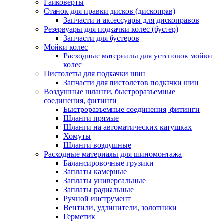
Гайковерты
Станок для правки дисков (дископрав)
Запчасти и аксессуары для дископравов
Резервуары для подкачки колес (бустер)
Запчасти для бустеров
Мойки колес
Расходные материалы для установок мойки
колес
Пистолеты для подкачки шин
Запчасти для пистолетов подкачки шин
Воздушные шланги, быстроразъемные
соединения, фитинги
Быстроразъемные соединения, фитинги
Шланги прямые
Шланги на автоматических катушках
Хомуты
Шланги воздушные
Расходные материалы для шиномонтажа
Балансировочные грузики
Заплаты камерные
Заплаты универсальные
Заплаты радиальные
Ручной инструмент
Вентили, удлинители, золотники
Герметик