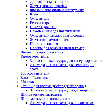
Диагональные заплатки
Жгуты, ножки, грибки
Фрезы и абразивный инструмент
Клей
Очиститель
Резина сырая
Пакеты для шин
Наконечники для накачки шин
Очистители диска от самоклейки
Жгуты для ремонта шин
Паста монтажная
Наборы для ремонта шин и камер
Ванны для проверки колес
Генераторы азота
Запчасти и аксессуары для генераторов азота
Аксессуары и запчасти для генераторов
азота
Бортоотжиматели
Ключи баллонные
Монтажки
Станки для правки дисков (дископравы)
Запчасти и аксессуары для дископравов
Шиповальные пистолеты
Шиномонтажные подъемники
Аксессуары и запчасти для ножничных