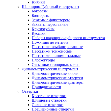
Киянки
Шарнирно-Губцевый инструмент
Бокорезы
Болторезы
Зажимы с фиксатором
Захваты переставные
Круглогубцы
Кусачки
Наборы шарнирно-губцевого инструмента
Ножницы по металлу
Пассатижи комбинированные
Пассатижи тонконосые
Пассатижи шиномонтажные
Плоскогубцы
Съемники стопорных колец
Динамометрический инструмент
Динамометрические ключи
Динамометрические отвертки
Динамометрические адаптеры
Принадлежности
Отвертки
Крестовые отвертки
Шлицевые отвертки
Силовые отвертки
Прецизионные отвертки