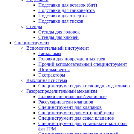
Подставки для вставок (бит)
Подставки для гайковертов
Подставки для отверток
Подставки для тисков
Стенды
Стенды для головок
Стенды для ключей
Специнструмент
Вспомогательный инструмент
Гайколомы
Головки для поврежденных гаек
Прочий вспомогательный специнструмент
Шпильковерты
Экстракторы
Выхлопная система
Специнструмент для кислородных датчиков
Газораспределительный механизм
Головки специальные/сервисные
Рассухариватели клапанов
Специнструмент для клапанов
Специнструмент для моторной цепи
Специнструмент для седел клапанов
Специнструмент для установки и контроля
фаз ГРМ