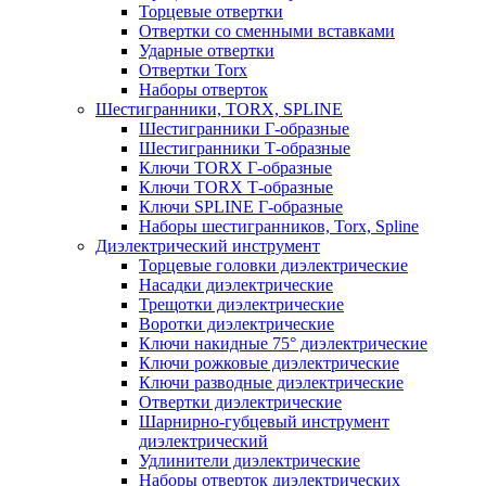
Торцевые отвертки
Отвертки со сменными вставками
Ударные отвертки
Отвертки Torx
Наборы отверток
Шестигранники, TORX, SPLINE
Шестигранники Г-образные
Шестигранники Т-образные
Ключи TORX Г-образные
Ключи TORX Т-образные
Ключи SPLINE Г-образные
Наборы шестигранников, Torx, Spline
Диэлектрический инструмент
Торцевые головки диэлектрические
Насадки диэлектрические
Трещотки диэлектрические
Воротки диэлектрические
Ключи накидные 75° диэлектрические
Ключи рожковые диэлектрические
Ключи разводные диэлектрические
Отвертки диэлектрические
Шарнирно-губцевый инструмент
диэлектрический
Удлинители диэлектрические
Наборы отверток диэлектрических