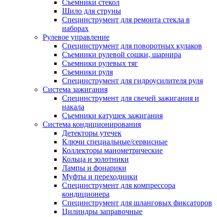
Съемники стекол
Шило для струны
Специнструмент для ремонта стекла в
наборах
Рулевое управление
Специнструмент для поворотных кулаков
Съемники рулевой сошки, шарнира
Съемники рулевых тяг
Съемники руля
Специнструмент для гидроусилителя руля
Система зажигания
Специнструмент для свечей зажигания и
накала
Съемники катушек зажигания
Система кондиционирования
Детекторы утечек
Ключи специальные/сервисные
Коллекторы манометрические
Кольца и золотники
Лампы и фонарики
Муфты и переходники
Специнструмент для компрессора
кондиционера
Специнструмент для шланговых фиксаторов
Цилиндры заправочные