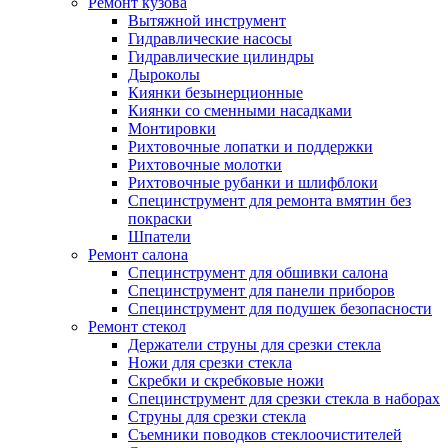
Ремонт кузова
Вытяжной инструмент
Гидравлические насосы
Гидравлические цилиндры
Дыроколы
Киянки безынерционные
Киянки со сменными насадками
Монтировки
Рихтовочные лопатки и поддержки
Рихтовочные молотки
Рихтовочные рубанки и шлифблоки
Специнструмент для ремонта вмятин без
покраски
Шпатели
Ремонт салона
Специнструмент для обшивки салона
Специнструмент для панели приборов
Специнструмент для подушек безопасности
Ремонт стекол
Держатели струны для срезки стекла
Ножи для срезки стекла
Скребки и скребковые ножи
Специнструмент для срезки стекла в наборах
Струны для срезки стекла
Съемники поводков стеклоочистителей