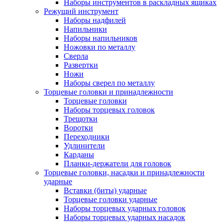
Наборы инструментов в раскладных ящиках
Режущий инструмент
Наборы надфилей
Напильники
Наборы напильников
Ножовки по металлу
Сверла
Развертки
Ножи
Наборы сверел по металлу
Торцевые головки и принадлежности
Торцевые головки
Наборы торцевых головок
Трещотки
Воротки
Переходники
Удлинители
Карданы
Планки-держатели для головок
Торцевые головки, насадки и принадлежности
ударные
Вставки (биты) ударные
Торцевые головки ударные
Наборы торцевых ударных головок
Наборы торцевых ударных насадок