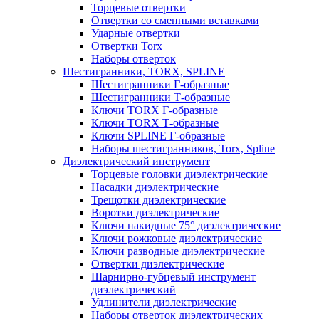
Торцевые отвертки
Отвертки со сменными вставками
Ударные отвертки
Отвертки Torx
Наборы отверток
Шестигранники, TORX, SPLINE
Шестигранники Г-образные
Шестигранники Т-образные
Ключи TORX Г-образные
Ключи TORX Т-образные
Ключи SPLINE Г-образные
Наборы шестигранников, Torx, Spline
Диэлектрический инструмент
Торцевые головки диэлектрические
Насадки диэлектрические
Трещотки диэлектрические
Воротки диэлектрические
Ключи накидные 75° диэлектрические
Ключи рожковые диэлектрические
Ключи разводные диэлектрические
Отвертки диэлектрические
Шарнирно-губцевый инструмент
диэлектрический
Удлинители диэлектрические
Наборы отверток диэлектрических