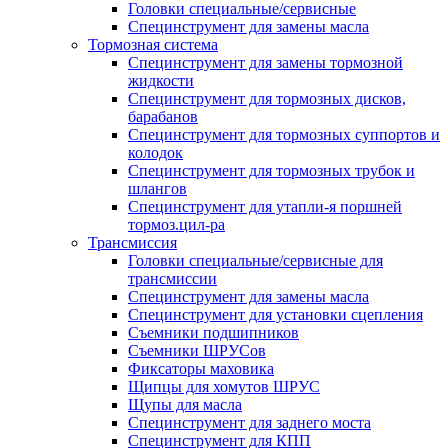
Головки специальные/сервисные
Специнструмент для замены масла
Тормозная система
Специнструмент для замены тормозной
жидкости
Специнструмент для тормозных дисков,
барабанов
Специнструмент для тормозных суппортов и
колодок
Специнструмент для тормозных трубок и
шлангов
Специнструмент для утапли-я поршней
тормоз.цил-ра
Трансмиссия
Головки специальные/сервисные для
трансмиссии
Специнструмент для замены масла
Специнструмент для установки сцепления
Съемники подшипников
Съемники ШРУСов
Фиксаторы маховика
Щипцы для хомутов ШРУС
Щупы для масла
Специнструмент для заднего моста
Специнструмент для КПП