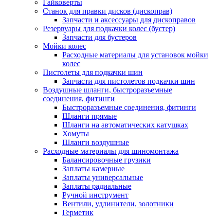
Гайковерты
Станок для правки дисков (дископрав)
Запчасти и аксессуары для дископравов
Резервуары для подкачки колес (бустер)
Запчасти для бустеров
Мойки колес
Расходные материалы для установок мойки
колес
Пистолеты для подкачки шин
Запчасти для пистолетов подкачки шин
Воздушные шланги, быстроразъемные
соединения, фитинги
Быстроразъемные соединения, фитинги
Шланги прямые
Шланги на автоматических катушках
Хомуты
Шланги воздушные
Расходные материалы для шиномонтажа
Балансировочные грузики
Заплаты камерные
Заплаты универсальные
Заплаты радиальные
Ручной инструмент
Вентили, удлинители, золотники
Герметик