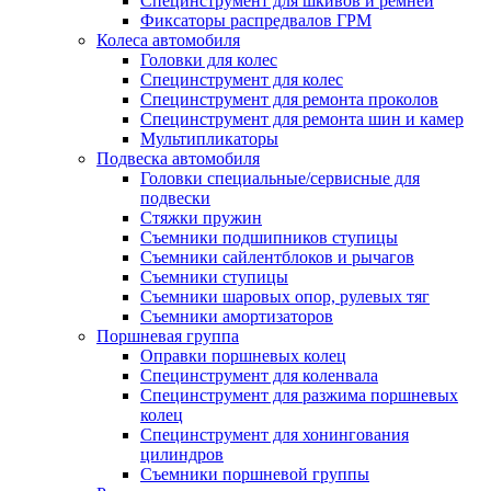
Специнструмент для шкивов и ремней
Фиксаторы распредвалов ГРМ
Колеса автомобиля
Головки для колес
Специнструмент для колес
Специнструмент для ремонта проколов
Специнструмент для ремонта шин и камер
Мультипликаторы
Подвеска автомобиля
Головки специальные/сервисные для
подвески
Стяжки пружин
Съемники подшипников ступицы
Съемники сайлентблоков и рычагов
Съемники ступицы
Съемники шаровых опор, рулевых тяг
Съемники амортизаторов
Поршневая группа
Оправки поршневых колец
Специнструмент для коленвала
Специнструмент для разжима поршневых
колец
Специнструмент для хонингования
цилиндров
Съемники поршневой группы