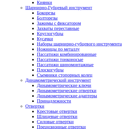
Киянки
Шарнирно-Губцевый инструмент
Бокорезы
Болторезы
Зажимы с фиксатором
Захваты переставные
Круглогубцы
Кусачки
Наборы шарнирно-губцевого инструмента
Ножницы по металлу
Пассатижи комбинированные
Пассатижи тонконосые
Пассатижи шиномонтажные
Плоскогубцы
Съемники стопорных колец
Динамометрический инструмент
Динамометрические ключи
Динамометрические отвертки
Динамометрические адаптеры
Принадлежности
Отвертки
Крестовые отвертки
Шлицевые отвертки
Силовые отвертки
Прецизионные отвертки