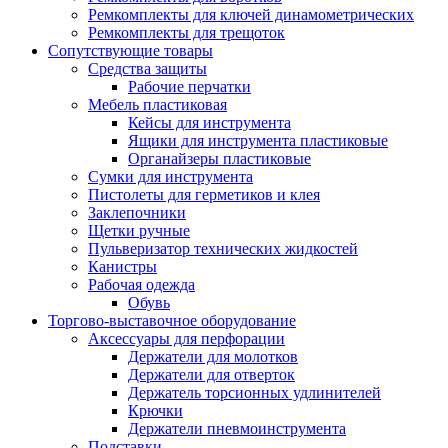
Ремкомплекты для ключей динамометрических
Ремкомплекты для трещоток
Сопутствующие товары
Средства защиты
Рабочие перчатки
Мебель пластиковая
Кейсы для инструмента
Ящики для инструмента пластиковые
Органайзеры пластиковые
Сумки для инструмента
Пистолеты для герметиков и клея
Заклепочники
Щетки ручные
Пульверизатор технических жидкостей
Канистры
Рабочая одежда
Обувь
Торгово-выставочное оборудование
Аксессуары для перфорации
Держатели для молотков
Держатели для отверток
Держатель торсионных удлинителей
Крючки
Держатели пневмоинструмента
Подставки