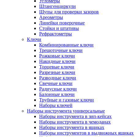
Угломеры
Штангенциркули
Щупы для проверки зазоров
Ареометры
Линейки поверочные
Стойки и штативы
Рефрактометры
Ключи
Комбинированные ключи
Трещоточные ключи
Рожковые ключи
Накидные ключи
Торцевые ключи
Разрезные ключи
Разводные ключи
Свечные ключи
Радиусные ключи
Балонные ключи
Трубные и газовые ключи
Наборы ключей
Наборы инструмента универсальные
Наборы инструмента в зип-кейсах
Наборы инструмента в чемоданах
Наборы инструмента в ящиках
Наборы инструментов в выдвижных ящиках