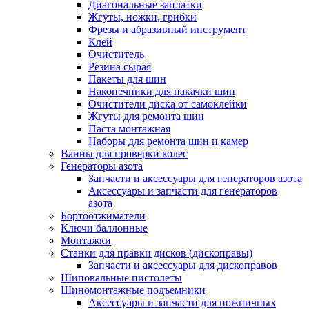
Диагональные заплатки
Жгуты, ножки, грибки
Фрезы и абразивный инструмент
Клей
Очиститель
Резина сырая
Пакеты для шин
Наконечники для накачки шин
Очистители диска от самоклейки
Жгуты для ремонта шин
Паста монтажная
Наборы для ремонта шин и камер
Ванны для проверки колес
Генераторы азота
Запчасти и аксессуары для генераторов азота
Аксессуары и запчасти для генераторов
азота
Бортоотжиматели
Ключи баллонные
Монтажки
Станки для правки дисков (дископравы)
Запчасти и аксессуары для дископравов
Шиповальные пистолеты
Шиномонтажные подъемники
Аксессуары и запчасти для ножничных