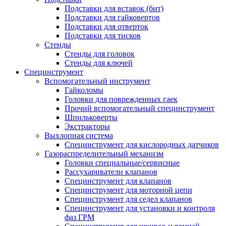
Подставки для вставок (бит)
Подставки для гайковертов
Подставки для отверток
Подставки для тисков
Стенды
Стенды для головок
Стенды для ключей
Специнструмент
Вспомогательный инструмент
Гайколомы
Головки для поврежденных гаек
Прочий вспомогательный специнструмент
Шпильковерты
Экстракторы
Выхлопная система
Специнструмент для кислородных датчиков
Газораспределительный механизм
Головки специальные/сервисные
Рассухариватели клапанов
Специнструмент для клапанов
Специнструмент для моторной цепи
Специнструмент для седел клапанов
Специнструмент для установки и контроля
фаз ГРМ