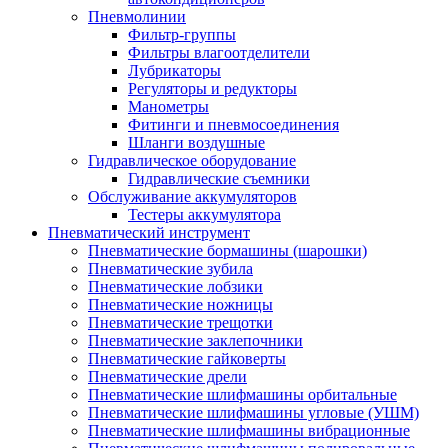
Пневмолинии
Фильтр-группы
Фильтры влагоотделители
Лубрикаторы
Регуляторы и редукторы
Манометры
Фитинги и пневмосоединения
Шланги воздушные
Гидравлическое оборудование
Гидравлические съемники
Обслуживание аккумуляторов
Тестеры аккумулятора
Пневматический инструмент
Пневматические бормашины (шарошки)
Пневматические зубила
Пневматические лобзики
Пневматические ножницы
Пневматические трещотки
Пневматические заклепочники
Пневматические гайковерты
Пневматические дрели
Пневматические шлифмашины орбитальные
Пневматические шлифмашины угловые (УШМ)
Пневматические шлифмашины вибрационные