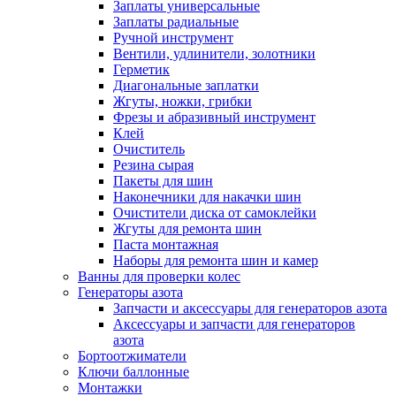
Заплаты универсальные
Заплаты радиальные
Ручной инструмент
Вентили, удлинители, золотники
Герметик
Диагональные заплатки
Жгуты, ножки, грибки
Фрезы и абразивный инструмент
Клей
Очиститель
Резина сырая
Пакеты для шин
Наконечники для накачки шин
Очистители диска от самоклейки
Жгуты для ремонта шин
Паста монтажная
Наборы для ремонта шин и камер
Ванны для проверки колес
Генераторы азота
Запчасти и аксессуары для генераторов азота
Аксессуары и запчасти для генераторов
азота
Бортоотжиматели
Ключи баллонные
Монтажки