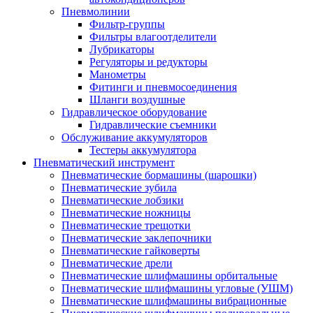
Пневмолинии
Фильтр-группы
Фильтры влагоотделители
Лубрикаторы
Регуляторы и редукторы
Манометры
Фитинги и пневмосоединения
Шланги воздушные
Гидравлическое оборудование
Гидравлические съемники
Обслуживание аккумуляторов
Тестеры аккумулятора
Пневматический инструмент
Пневматические бормашины (шарошки)
Пневматические зубила
Пневматические лобзики
Пневматические ножницы
Пневматические трещотки
Пневматические заклепочники
Пневматические гайковерты
Пневматические дрели
Пневматические шлифмашины орбитальные
Пневматические шлифмашины угловые (УШМ)
Пневматические шлифмашины вибрационные