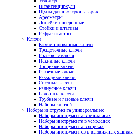
Угломеры
Штангенциркули
Щупы для проверки зазоров
Ареометры
Линейки поверочные
Стойки и штативы
Рефрактометры
Ключи
Комбинированные ключи
Трещоточные ключи
Рожковые ключи
Накидные ключи
Торцевые ключи
Разрезные ключи
Разводные ключи
Свечные ключи
Радиусные ключи
Балонные ключи
Трубные и газовые ключи
Наборы ключей
Наборы инструмента универсальные
Наборы инструмента в зип-кейсах
Наборы инструмента в чемоданах
Наборы инструмента в ящиках
Наборы инструментов в выдвижных ящиках