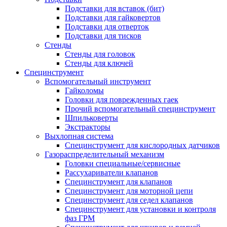
Подставки для вставок (бит)
Подставки для гайковертов
Подставки для отверток
Подставки для тисков
Стенды
Стенды для головок
Стенды для ключей
Специнструмент
Вспомогательный инструмент
Гайколомы
Головки для поврежденных гаек
Прочий вспомогательный специнструмент
Шпильковерты
Экстракторы
Выхлопная система
Специнструмент для кислородных датчиков
Газораспределительный механизм
Головки специальные/сервисные
Рассухариватели клапанов
Специнструмент для клапанов
Специнструмент для моторной цепи
Специнструмент для седел клапанов
Специнструмент для установки и контроля
фаз ГРМ