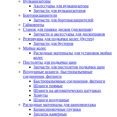
Вулканизаторы
Аксессуары для вулканизатора
Запчасти для вулканизаторов
Борторасширители
Запчасти для борторасширителей
Гайковерты
Станок для правки дисков (дископрав)
Запчасти и аксессуары для дископравов
Резервуары для подкачки колес (бустер)
Запчасти для бустеров
Мойки колес
Расходные материалы для установок мойки
колес
Пистолеты для подкачки шин
Запчасти для пистолетов подкачки шин
Воздушные шланги, быстроразъемные
соединения, фитинги
Быстроразъемные соединения, фитинги
Шланги прямые
Шланги на автоматических катушках
Хомуты
Шланги воздушные
Расходные материалы для шиномонтажа
Балансировочные грузики
Заплаты камерные