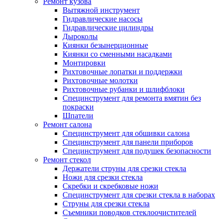
Ремонт кузова
Вытяжной инструмент
Гидравлические насосы
Гидравлические цилиндры
Дыроколы
Киянки безынерционные
Киянки со сменными насадками
Монтировки
Рихтовочные лопатки и поддержки
Рихтовочные молотки
Рихтовочные рубанки и шлифблоки
Специнструмент для ремонта вмятин без
покраски
Шпатели
Ремонт салона
Специнструмент для обшивки салона
Специнструмент для панели приборов
Специнструмент для подушек безопасности
Ремонт стекол
Держатели струны для срезки стекла
Ножи для срезки стекла
Скребки и скребковые ножи
Специнструмент для срезки стекла в наборах
Струны для срезки стекла
Съемники поводков стеклоочистителей