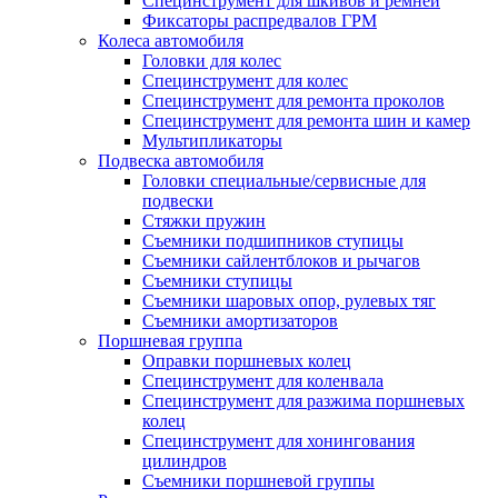
Специнструмент для шкивов и ремней
Фиксаторы распредвалов ГРМ
Колеса автомобиля
Головки для колес
Специнструмент для колес
Специнструмент для ремонта проколов
Специнструмент для ремонта шин и камер
Мультипликаторы
Подвеска автомобиля
Головки специальные/сервисные для
подвески
Стяжки пружин
Съемники подшипников ступицы
Съемники сайлентблоков и рычагов
Съемники ступицы
Съемники шаровых опор, рулевых тяг
Съемники амортизаторов
Поршневая группа
Оправки поршневых колец
Специнструмент для коленвала
Специнструмент для разжима поршневых
колец
Специнструмент для хонингования
цилиндров
Съемники поршневой группы