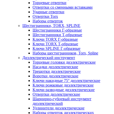
Торцевые отвертки
Отвертки со сменными вставками
Ударные отвертки
Отвертки Torx
Наборы отверток
Шестигранники, TORX, SPLINE
Шестигранники Г-образные
Шестигранники Т-образные
Ключи TORX Г-образные
Ключи TORX Т-образные
Ключи SPLINE Г-образные
Наборы шестигранников, Torx, Spline
Диэлектрический инструмент
Торцевые головки диэлектрические
Насадки диэлектрические
Трещотки диэлектрические
Воротки диэлектрические
Ключи накидные 75° диэлектрические
Ключи рожковые диэлектрические
Ключи разводные диэлектрические
Отвертки диэлектрические
Шарнирно-губцевый инструмент
диэлектрический
Удлинители диэлектрические
Наборы отверток диэлектрических