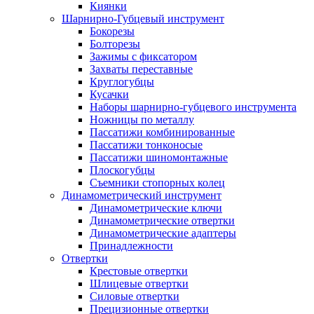
Киянки
Шарнирно-Губцевый инструмент
Бокорезы
Болторезы
Зажимы с фиксатором
Захваты переставные
Круглогубцы
Кусачки
Наборы шарнирно-губцевого инструмента
Ножницы по металлу
Пассатижи комбинированные
Пассатижи тонконосые
Пассатижи шиномонтажные
Плоскогубцы
Съемники стопорных колец
Динамометрический инструмент
Динамометрические ключи
Динамометрические отвертки
Динамометрические адаптеры
Принадлежности
Отвертки
Крестовые отвертки
Шлицевые отвертки
Силовые отвертки
Прецизионные отвертки