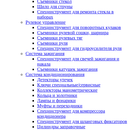
Съемники стекол
Шило для струны
Специнструмент для ремонта стекла в
наборах
Рулевое управление
Специнструмент для поворотных кулаков
Съемники рулевой сошки, шарнира
Съемники рулевых тяг
Съемники руля
Специнструмент для гидроусилителя руля
Система зажигания
Специнструмент для свечей зажигания и
накала
Съемники катушек зажигания
Система кондиционирования
Детекторы утечек
Ключи специальные/сервисные
Коллекторы манометрические
Кольца и золотники
Лампы и фонарики
Муфты и переходники
Специнструмент для компрессора
кондиционера
Специнструмент для шланговых фиксаторов
Цилиндры заправочные