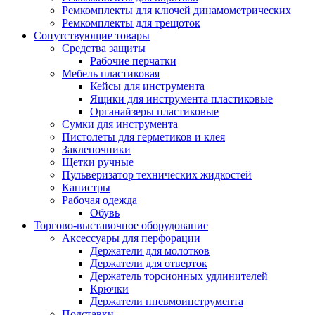
Ремкомплекты для ключей динамометрических
Ремкомплекты для трещоток
Сопутствующие товары
Средства защиты
Рабочие перчатки
Мебель пластиковая
Кейсы для инструмента
Ящики для инструмента пластиковые
Органайзеры пластиковые
Сумки для инструмента
Пистолеты для герметиков и клея
Заклепочники
Щетки ручные
Пульверизатор технических жидкостей
Канистры
Рабочая одежда
Обувь
Торгово-выставочное оборудование
Аксессуары для перфорации
Держатели для молотков
Держатели для отверток
Держатель торсионных удлинителей
Крючки
Держатели пневмоинструмента
Подставки