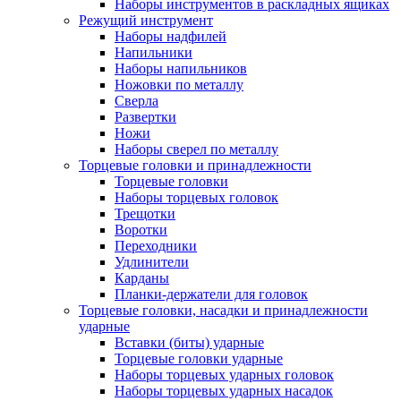
Наборы инструментов в раскладных ящиках
Режущий инструмент
Наборы надфилей
Напильники
Наборы напильников
Ножовки по металлу
Сверла
Развертки
Ножи
Наборы сверел по металлу
Торцевые головки и принадлежности
Торцевые головки
Наборы торцевых головок
Трещотки
Воротки
Переходники
Удлинители
Карданы
Планки-держатели для головок
Торцевые головки, насадки и принадлежности
ударные
Вставки (биты) ударные
Торцевые головки ударные
Наборы торцевых ударных головок
Наборы торцевых ударных насадок