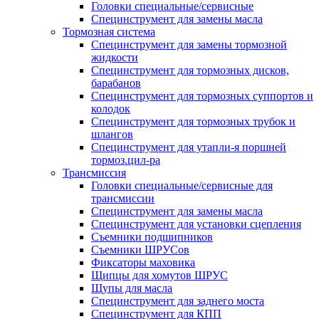
Головки специальные/сервисные
Специнструмент для замены масла
Тормозная система
Специнструмент для замены тормозной
жидкости
Специнструмент для тормозных дисков,
барабанов
Специнструмент для тормозных суппортов и
колодок
Специнструмент для тормозных трубок и
шлангов
Специнструмент для утапли-я поршней
тормоз.цил-ра
Трансмиссия
Головки специальные/сервисные для
трансмиссии
Специнструмент для замены масла
Специнструмент для установки сцепления
Съемники подшипников
Съемники ШРУСов
Фиксаторы маховика
Щипцы для хомутов ШРУС
Щупы для масла
Специнструмент для заднего моста
Специнструмент для КПП