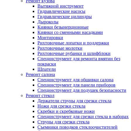
Ремонт кузова
Вытяжной инструмент
Гидравлические насосы
Гидравлические цилиндры
Дыроколы
Киянки безынерционные
Киянки со сменными насадками
Монтировки
Рихтовочные лопатки и поддержки
Рихтовочные молотки
Рихтовочные рубанки и шлифблоки
Специнструмент для ремонта вмятин без
покраски
Шпатели
Ремонт салона
Специнструмент для обшивки салона
Специнструмент для панели приборов
Специнструмент для подушек безопасности
Ремонт стекол
Держатели струны для срезки стекла
Ножи для срезки стекла
Скребки и скребковые ножи
Специнструмент для срезки стекла в наборах
Струны для срезки стекла
Съемники поводков стеклоочистителей