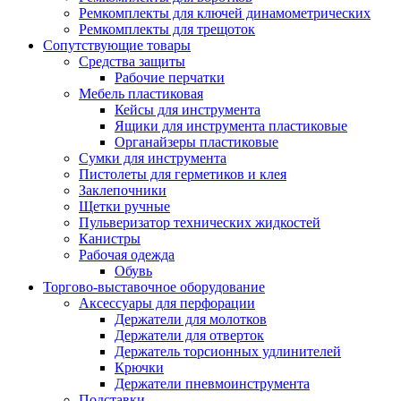
Ремкомплекты для ключей динамометрических
Ремкомплекты для трещоток
Сопутствующие товары
Средства защиты
Рабочие перчатки
Мебель пластиковая
Кейсы для инструмента
Ящики для инструмента пластиковые
Органайзеры пластиковые
Сумки для инструмента
Пистолеты для герметиков и клея
Заклепочники
Щетки ручные
Пульверизатор технических жидкостей
Канистры
Рабочая одежда
Обувь
Торгово-выставочное оборудование
Аксессуары для перфорации
Держатели для молотков
Держатели для отверток
Держатель торсионных удлинителей
Крючки
Держатели пневмоинструмента
Подставки