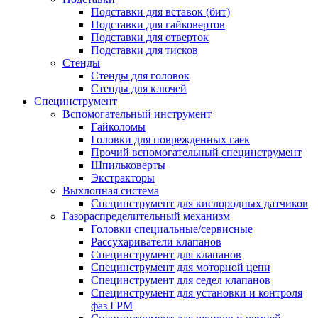
Подставки для вставок (бит)
Подставки для гайковертов
Подставки для отверток
Подставки для тисков
Стенды
Стенды для головок
Стенды для ключей
Специнструмент
Вспомогательный инструмент
Гайколомы
Головки для поврежденных гаек
Прочий вспомогательный специнструмент
Шпильковерты
Экстракторы
Выхлопная система
Специнструмент для кислородных датчиков
Газораспределительный механизм
Головки специальные/сервисные
Рассухариватели клапанов
Специнструмент для клапанов
Специнструмент для моторной цепи
Специнструмент для седел клапанов
Специнструмент для установки и контроля
фаз ГРМ