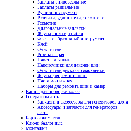
Заплаты универсальные
Заплаты радиальные
Ручной инструмент
Вентили, удлинители, золотники
Герметик
Диагональные заплатки
Жгуты, ножки, грибки
Фрезы и абразивный инструмент
Клей
Очиститель
Резина сырая
Пакеты для шин
Наконечники для накачки шин
Очистители диска от самоклейки
Жгуты для ремонта шин
Паста монтажная
Наборы для ремонта шин и камер
Ванны для проверки колес
Генераторы азота
Запчасти и аксессуары для генераторов азота
Аксессуары и запчасти для генераторов
азота
Бортоотжиматели
Ключи баллонные
Монтажки