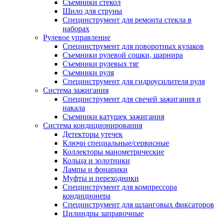
Съемники стекол
Шило для струны
Специнструмент для ремонта стекла в
наборах
Рулевое управление
Специнструмент для поворотных кулаков
Съемники рулевой сошки, шарнира
Съемники рулевых тяг
Съемники руля
Специнструмент для гидроусилителя руля
Система зажигания
Специнструмент для свечей зажигания и
накала
Съемники катушек зажигания
Система кондиционирования
Детекторы утечек
Ключи специальные/сервисные
Коллекторы манометрические
Кольца и золотники
Лампы и фонарики
Муфты и переходники
Специнструмент для компрессора
кондиционера
Специнструмент для шланговых фиксаторов
Цилиндры заправочные