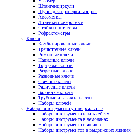
Угломеры
Штангенциркули
Щупы для проверки зазоров
Ареометры
Линейки поверочные
Стойки и штативы
Рефрактометры
Ключи
Комбинированные ключи
Трещоточные ключи
Рожковые ключи
Накидные ключи
Торцевые ключи
Разрезные ключи
Разводные ключи
Свечные ключи
Радиусные ключи
Балонные ключи
Трубные и газовые ключи
Наборы ключей
Наборы инструмента универсальные
Наборы инструмента в зип-кейсах
Наборы инструмента в чемоданах
Наборы инструмента в ящиках
Наборы инструментов в выдвижных ящиках