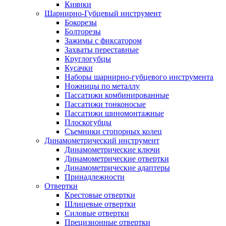
Киянки
Шарнирно-Губцевый инструмент
Бокорезы
Болторезы
Зажимы с фиксатором
Захваты переставные
Круглогубцы
Кусачки
Наборы шарнирно-губцевого инструмента
Ножницы по металлу
Пассатижи комбинированные
Пассатижи тонконосые
Пассатижи шиномонтажные
Плоскогубцы
Съемники стопорных колец
Динамометрический инструмент
Динамометрические ключи
Динамометрические отвертки
Динамометрические адаптеры
Принадлежности
Отвертки
Крестовые отвертки
Шлицевые отвертки
Силовые отвертки
Прецизионные отвертки