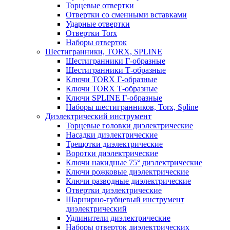
Торцевые отвертки
Отвертки со сменными вставками
Ударные отвертки
Отвертки Torx
Наборы отверток
Шестигранники, TORX, SPLINE
Шестигранники Г-образные
Шестигранники Т-образные
Ключи TORX Г-образные
Ключи TORX Т-образные
Ключи SPLINE Г-образные
Наборы шестигранников, Torx, Spline
Диэлектрический инструмент
Торцевые головки диэлектрические
Насадки диэлектрические
Трещотки диэлектрические
Воротки диэлектрические
Ключи накидные 75° диэлектрические
Ключи рожковые диэлектрические
Ключи разводные диэлектрические
Отвертки диэлектрические
Шарнирно-губцевый инструмент
диэлектрический
Удлинители диэлектрические
Наборы отверток диэлектрических