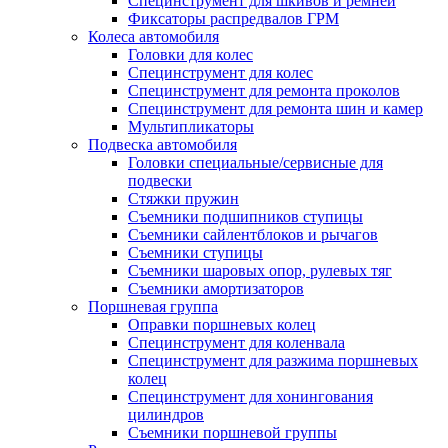
Специнструмент для шкивов и ремней
Фиксаторы распредвалов ГРМ
Колеса автомобиля
Головки для колес
Специнструмент для колес
Специнструмент для ремонта проколов
Специнструмент для ремонта шин и камер
Мультипликаторы
Подвеска автомобиля
Головки специальные/сервисные для
подвески
Стяжки пружин
Съемники подшипников ступицы
Съемники сайлентблоков и рычагов
Съемники ступицы
Съемники шаровых опор, рулевых тяг
Съемники амортизаторов
Поршневая группа
Оправки поршневых колец
Специнструмент для коленвала
Специнструмент для разжима поршневых
колец
Специнструмент для хонингования
цилиндров
Съемники поршневой группы