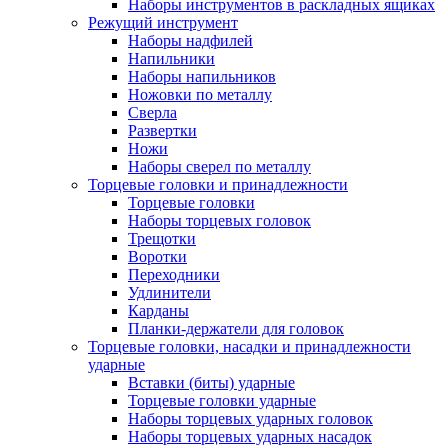
Наборы инструментов в раскладных ящиках
Режущий инструмент
Наборы надфилей
Напильники
Наборы напильников
Ножовки по металлу
Сверла
Развертки
Ножи
Наборы сверел по металлу
Торцевые головки и принадлежности
Торцевые головки
Наборы торцевых головок
Трещотки
Воротки
Переходники
Удлинители
Карданы
Планки-держатели для головок
Торцевые головки, насадки и принадлежности
ударные
Вставки (биты) ударные
Торцевые головки ударные
Наборы торцевых ударных головок
Наборы торцевых ударных насадок