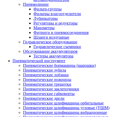
Пневмолинии
Фильтр-группы
Фильтры влагоотделители
Лубрикаторы
Регуляторы и редукторы
Манометры
Фитинги и пневмосоединения
Шланги воздушные
Гидравлическое оборудование
Гидравлические съемники
Обслуживание аккумуляторов
Тестеры аккумулятора
Пневматический инструмент
Пневматические бормашины (шарошки)
Пневматические зубила
Пневматические лобзики
Пневматические ножницы
Пневматические трещотки
Пневматические заклепочники
Пневматические гайковерты
Пневматические дрели
Пневматические шлифмашины орбитальные
Пневматические шлифмашины угловые (УШМ)
Пневматические шлифмашины вибрационные