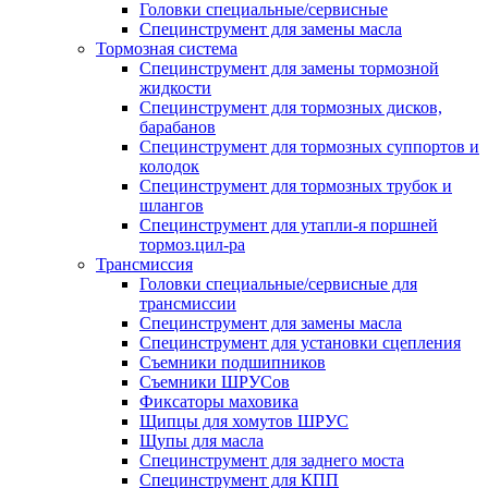
Головки специальные/сервисные
Специнструмент для замены масла
Тормозная система
Специнструмент для замены тормозной
жидкости
Специнструмент для тормозных дисков,
барабанов
Специнструмент для тормозных суппортов и
колодок
Специнструмент для тормозных трубок и
шлангов
Специнструмент для утапли-я поршней
тормоз.цил-ра
Трансмиссия
Головки специальные/сервисные для
трансмиссии
Специнструмент для замены масла
Специнструмент для установки сцепления
Съемники подшипников
Съемники ШРУСов
Фиксаторы маховика
Щипцы для хомутов ШРУС
Щупы для масла
Специнструмент для заднего моста
Специнструмент для КПП