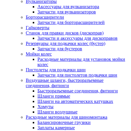
Вулканизаторы
Аксессуары для вулканизатора
Запчасти для вулканизаторов
Борторасширители
Запчасти для борторасширителей
Гайковерты
Станок для правки дисков (дископрав)
Запчасти и аксессуары для дископравов
Резервуары для подкачки колес (бустер)
Запчасти для бустеров
Мойки колес
Расходные материалы для установок мойки
колес
Пистолеты для подкачки шин
Запчасти для пистолетов подкачки шин
Воздушные шланги, быстроразъемные
соединения, фитинги
Быстроразъемные соединения, фитинги
Шланги прямые
Шланги на автоматических катушках
Хомуты
Шланги воздушные
Расходные материалы для шиномонтажа
Балансировочные грузики
Заплаты камерные