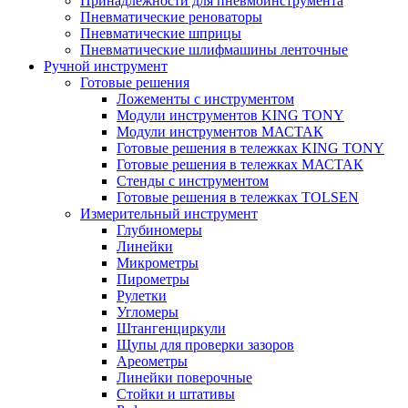
Принадлежности для пневмоинструмента
Пневматические реноваторы
Пневматические шприцы
Пневматические шлифмашины ленточные
Ручной инструмент
Готовые решения
Ложементы с инструментом
Модули инструментов KING TONY
Модули инструментов МАСТАК
Готовые решения в тележках KING TONY
Готовые решения в тележках МАСТАК
Стенды с инструментом
Готовые решения в тележках TOLSEN
Измерительный инструмент
Глубиномеры
Линейки
Микрометры
Пирометры
Рулетки
Угломеры
Штангенциркули
Щупы для проверки зазоров
Ареометры
Линейки поверочные
Стойки и штативы