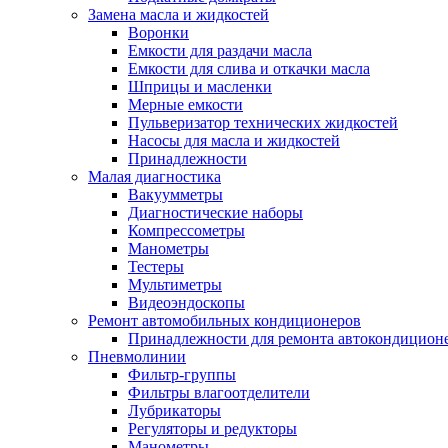
Замена масла и жидкостей
Воронки
Емкости для раздачи масла
Емкости для слива и откачки масла
Шприцы и масленки
Мерные емкости
Пульверизатор технических жидкостей
Насосы для масла и жидкостей
Принадлежности
Малая диагностика
Вакуумметры
Диагностические наборы
Компрессометры
Манометры
Тестеры
Мультиметры
Видеоэндоскопы
Ремонт автомобильных кондиционеров
Принадлежности для ремонта автокондицион
Пневмолинии
Фильтр-группы
Фильтры влагоотделители
Лубрикаторы
Регуляторы и редукторы
Манометры