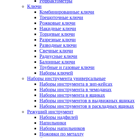
Рефрактометры
Ключи
Комбинированные ключи
Трещоточные ключи
Рожковые ключи
Накидные ключи
Торцевые ключи
Разрезные ключи
Разводные ключи
Свечные ключи
Радиусные ключи
Балонные ключи
Трубные и газовые ключи
Наборы ключей
Наборы инструмента универсальные
Наборы инструмента в зип-кейсах
Наборы инструмента в чемоданах
Наборы инструмента в ящиках
Наборы инструментов в выдвижных ящиках
Наборы инструментов в раскладных ящиках
Режущий инструмент
Наборы надфилей
Напильники
Наборы напильников
Ножовки по металлу