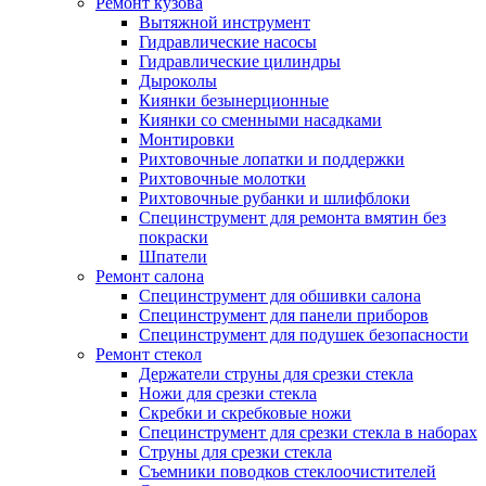
Ремонт кузова
Вытяжной инструмент
Гидравлические насосы
Гидравлические цилиндры
Дыроколы
Киянки безынерционные
Киянки со сменными насадками
Монтировки
Рихтовочные лопатки и поддержки
Рихтовочные молотки
Рихтовочные рубанки и шлифблоки
Специнструмент для ремонта вмятин без
покраски
Шпатели
Ремонт салона
Специнструмент для обшивки салона
Специнструмент для панели приборов
Специнструмент для подушек безопасности
Ремонт стекол
Держатели струны для срезки стекла
Ножи для срезки стекла
Скребки и скребковые ножи
Специнструмент для срезки стекла в наборах
Струны для срезки стекла
Съемники поводков стеклоочистителей