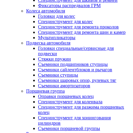
Специнструмент для шкивов и ремней
Фиксаторы распредвалов ГРМ
Колеса автомобиля
Головки для колес
Специнструмент для колес
Специнструмент для ремонта проколов
Специнструмент для ремонта шин и камер
Мультипликаторы
Подвеска автомобиля
Головки специальные/сервисные для
подвески
Стяжки пружин
Съемники подшипников ступицы
Съемники сайлентблоков и рычагов
Съемники ступицы
Съемники шаровых опор, рулевых тяг
Съемники амортизаторов
Поршневая группа
Оправки поршневых колец
Специнструмент для коленвала
Специнструмент для разжима поршневых
колец
Специнструмент для хонингования
цилиндров
Съемники поршневой группы