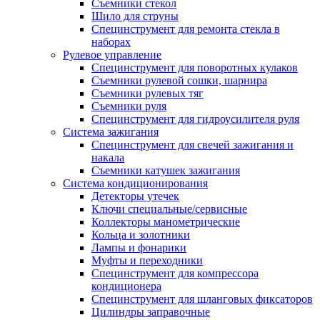
Съемники стекол
Шило для струны
Специнструмент для ремонта стекла в
наборах
Рулевое управление
Специнструмент для поворотных кулаков
Съемники рулевой сошки, шарнира
Съемники рулевых тяг
Съемники руля
Специнструмент для гидроусилителя руля
Система зажигания
Специнструмент для свечей зажигания и
накала
Съемники катушек зажигания
Система кондиционирования
Детекторы утечек
Ключи специальные/сервисные
Коллекторы манометрические
Кольца и золотники
Лампы и фонарики
Муфты и переходники
Специнструмент для компрессора
кондиционера
Специнструмент для шланговых фиксаторов
Цилиндры заправочные