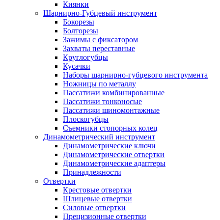
Киянки
Шарнирно-Губцевый инструмент
Бокорезы
Болторезы
Зажимы с фиксатором
Захваты переставные
Круглогубцы
Кусачки
Наборы шарнирно-губцевого инструмента
Ножницы по металлу
Пассатижи комбинированные
Пассатижи тонконосые
Пассатижи шиномонтажные
Плоскогубцы
Съемники стопорных колец
Динамометрический инструмент
Динамометрические ключи
Динамометрические отвертки
Динамометрические адаптеры
Принадлежности
Отвертки
Крестовые отвертки
Шлицевые отвертки
Силовые отвертки
Прецизионные отвертки