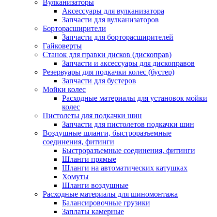
Вулканизаторы
Аксессуары для вулканизатора
Запчасти для вулканизаторов
Борторасширители
Запчасти для борторасширителей
Гайковерты
Станок для правки дисков (дископрав)
Запчасти и аксессуары для дископравов
Резервуары для подкачки колес (бустер)
Запчасти для бустеров
Мойки колес
Расходные материалы для установок мойки
колес
Пистолеты для подкачки шин
Запчасти для пистолетов подкачки шин
Воздушные шланги, быстроразъемные
соединения, фитинги
Быстроразъемные соединения, фитинги
Шланги прямые
Шланги на автоматических катушках
Хомуты
Шланги воздушные
Расходные материалы для шиномонтажа
Балансировочные грузики
Заплаты камерные