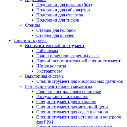
Подставки для вставок (бит)
Подставки для гайковертов
Подставки для отверток
Подставки для тисков
Стенды
Стенды для головок
Стенды для ключей
Специнструмент
Вспомогательный инструмент
Гайколомы
Головки для поврежденных гаек
Прочий вспомогательный специнструмент
Шпильковерты
Экстракторы
Выхлопная система
Специнструмент для кислородных датчиков
Газораспределительный механизм
Головки специальные/сервисные
Рассухариватели клапанов
Специнструмент для клапанов
Специнструмент для моторной цепи
Специнструмент для седел клапанов
Специнструмент для установки и контроля
фаз ГРМ