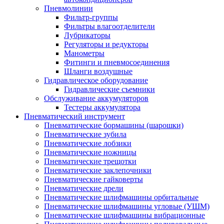
Пневмолинии
Фильтр-группы
Фильтры влагоотделители
Лубрикаторы
Регуляторы и редукторы
Манометры
Фитинги и пневмосоединения
Шланги воздушные
Гидравлическое оборудование
Гидравлические съемники
Обслуживание аккумуляторов
Тестеры аккумулятора
Пневматический инструмент
Пневматические бормашины (шарошки)
Пневматические зубила
Пневматические лобзики
Пневматические ножницы
Пневматические трещотки
Пневматические заклепочники
Пневматические гайковерты
Пневматические дрели
Пневматические шлифмашины орбитальные
Пневматические шлифмашины угловые (УШМ)
Пневматические шлифмашины вибрационные