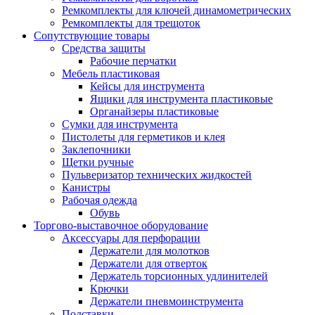
Ремкомплекты для ключей динамометрических
Ремкомплекты для трещоток
Сопутствующие товары
Средства защиты
Рабочие перчатки
Мебель пластиковая
Кейсы для инструмента
Ящики для инструмента пластиковые
Органайзеры пластиковые
Сумки для инструмента
Пистолеты для герметиков и клея
Заклепочники
Щетки ручные
Пульверизатор технических жидкостей
Канистры
Рабочая одежда
Обувь
Торгово-выставочное оборудование
Аксессуары для перфорации
Держатели для молотков
Держатели для отверток
Держатель торсионных удлинителей
Крючки
Держатели пневмоинструмента
Подставки