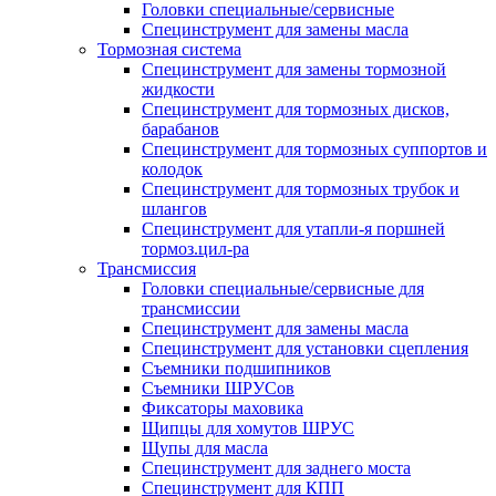
Головки специальные/сервисные
Специнструмент для замены масла
Тормозная система
Специнструмент для замены тормозной
жидкости
Специнструмент для тормозных дисков,
барабанов
Специнструмент для тормозных суппортов и
колодок
Специнструмент для тормозных трубок и
шлангов
Специнструмент для утапли-я поршней
тормоз.цил-ра
Трансмиссия
Головки специальные/сервисные для
трансмиссии
Специнструмент для замены масла
Специнструмент для установки сцепления
Съемники подшипников
Съемники ШРУСов
Фиксаторы маховика
Щипцы для хомутов ШРУС
Щупы для масла
Специнструмент для заднего моста
Специнструмент для КПП