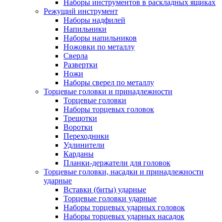
Наборы инструментов в раскладных ящиках
Режущий инструмент
Наборы надфилей
Напильники
Наборы напильников
Ножовки по металлу
Сверла
Развертки
Ножи
Наборы сверел по металлу
Торцевые головки и принадлежности
Торцевые головки
Наборы торцевых головок
Трещотки
Воротки
Переходники
Удлинители
Карданы
Планки-держатели для головок
Торцевые головки, насадки и принадлежности
ударные
Вставки (биты) ударные
Торцевые головки ударные
Наборы торцевых ударных головок
Наборы торцевых ударных насадок