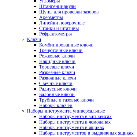
Угломеры
Штангенциркули
Щупы для проверки зазоров
Ареометры
Линейки поверочные
Стойки и штативы
Рефрактометры
Ключи
Комбинированные ключи
Трещоточные ключи
Рожковые ключи
Накидные ключи
Торцевые ключи
Разрезные ключи
Разводные ключи
Свечные ключи
Радиусные ключи
Балонные ключи
Трубные и газовые ключи
Наборы ключей
Наборы инструмента универсальные
Наборы инструмента в зип-кейсах
Наборы инструмента в чемоданах
Наборы инструмента в ящиках
Наборы инструментов в выдвижных ящиках