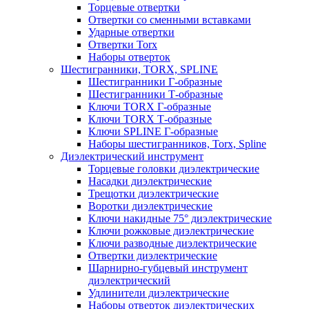
Торцевые отвертки
Отвертки со сменными вставками
Ударные отвертки
Отвертки Torx
Наборы отверток
Шестигранники, TORX, SPLINE
Шестигранники Г-образные
Шестигранники Т-образные
Ключи TORX Г-образные
Ключи TORX Т-образные
Ключи SPLINE Г-образные
Наборы шестигранников, Torx, Spline
Диэлектрический инструмент
Торцевые головки диэлектрические
Насадки диэлектрические
Трещотки диэлектрические
Воротки диэлектрические
Ключи накидные 75° диэлектрические
Ключи рожковые диэлектрические
Ключи разводные диэлектрические
Отвертки диэлектрические
Шарнирно-губцевый инструмент
диэлектрический
Удлинители диэлектрические
Наборы отверток диэлектрических