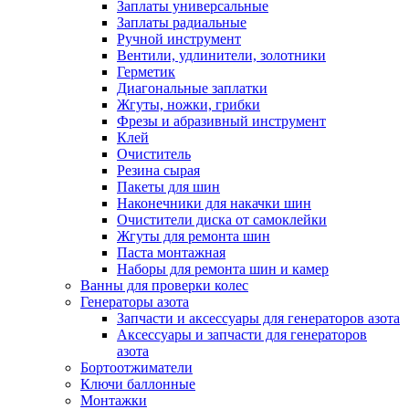
Заплаты универсальные
Заплаты радиальные
Ручной инструмент
Вентили, удлинители, золотники
Герметик
Диагональные заплатки
Жгуты, ножки, грибки
Фрезы и абразивный инструмент
Клей
Очиститель
Резина сырая
Пакеты для шин
Наконечники для накачки шин
Очистители диска от самоклейки
Жгуты для ремонта шин
Паста монтажная
Наборы для ремонта шин и камер
Ванны для проверки колес
Генераторы азота
Запчасти и аксессуары для генераторов азота
Аксессуары и запчасти для генераторов
азота
Бортоотжиматели
Ключи баллонные
Монтажки