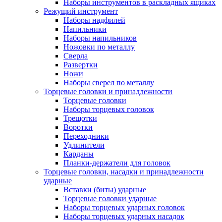
Наборы инструментов в раскладных ящиках
Режущий инструмент
Наборы надфилей
Напильники
Наборы напильников
Ножовки по металлу
Сверла
Развертки
Ножи
Наборы сверел по металлу
Торцевые головки и принадлежности
Торцевые головки
Наборы торцевых головок
Трещотки
Воротки
Переходники
Удлинители
Карданы
Планки-держатели для головок
Торцевые головки, насадки и принадлежности
ударные
Вставки (биты) ударные
Торцевые головки ударные
Наборы торцевых ударных головок
Наборы торцевых ударных насадок