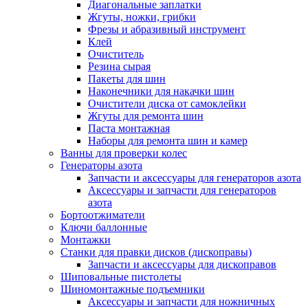
Диагональные заплатки
Жгуты, ножки, грибки
Фрезы и абразивный инструмент
Клей
Очиститель
Резина сырая
Пакеты для шин
Наконечники для накачки шин
Очистители диска от самоклейки
Жгуты для ремонта шин
Паста монтажная
Наборы для ремонта шин и камер
Ванны для проверки колес
Генераторы азота
Запчасти и аксессуары для генераторов азота
Аксессуары и запчасти для генераторов
азота
Бортоотжиматели
Ключи баллонные
Монтажки
Станки для правки дисков (дископравы)
Запчасти и аксессуары для дископравов
Шиповальные пистолеты
Шиномонтажные подъемники
Аксессуары и запчасти для ножничных