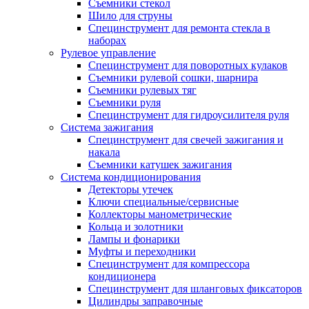
Съемники стекол
Шило для струны
Специнструмент для ремонта стекла в
наборах
Рулевое управление
Специнструмент для поворотных кулаков
Съемники рулевой сошки, шарнира
Съемники рулевых тяг
Съемники руля
Специнструмент для гидроусилителя руля
Система зажигания
Специнструмент для свечей зажигания и
накала
Съемники катушек зажигания
Система кондиционирования
Детекторы утечек
Ключи специальные/сервисные
Коллекторы манометрические
Кольца и золотники
Лампы и фонарики
Муфты и переходники
Специнструмент для компрессора
кондиционера
Специнструмент для шланговых фиксаторов
Цилиндры заправочные