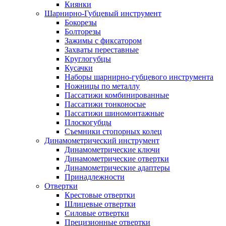
Киянки
Шарнирно-Губцевый инструмент
Бокорезы
Болторезы
Зажимы с фиксатором
Захваты переставные
Круглогубцы
Кусачки
Наборы шарнирно-губцевого инструмента
Ножницы по металлу
Пассатижи комбинированные
Пассатижи тонконосые
Пассатижи шиномонтажные
Плоскогубцы
Съемники стопорных колец
Динамометрический инструмент
Динамометрические ключи
Динамометрические отвертки
Динамометрические адаптеры
Принадлежности
Отвертки
Крестовые отвертки
Шлицевые отвертки
Силовые отвертки
Прецизионные отвертки