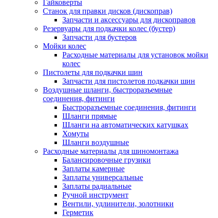
Гайковерты
Станок для правки дисков (дископрав)
Запчасти и аксессуары для дископравов
Резервуары для подкачки колес (бустер)
Запчасти для бустеров
Мойки колес
Расходные материалы для установок мойки
колес
Пистолеты для подкачки шин
Запчасти для пистолетов подкачки шин
Воздушные шланги, быстроразъемные
соединения, фитинги
Быстроразъемные соединения, фитинги
Шланги прямые
Шланги на автоматических катушках
Хомуты
Шланги воздушные
Расходные материалы для шиномонтажа
Балансировочные грузики
Заплаты камерные
Заплаты универсальные
Заплаты радиальные
Ручной инструмент
Вентили, удлинители, золотники
Герметик