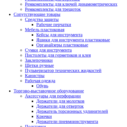
Ремкомплекты для ключей динамометрических
Ремкомплекты для трещоток
Сопутствующие товары
Средства защиты
Рабочие перчатки
Мебель пластиковая
Кейсы для инструмента
Ящики для инструмента пластиковые
Органайзеры пластиковые
Сумки для инструмента
Пистолеты для герметиков и клея
Заклепочники
Щетки ручные
Пульверизатор технических жидкостей
Канистры
Рабочая одежда
Обувь
Торгово-выставочное оборудование
Аксессуары для перфорации
Держатели для молотков
Держатели для отверток
Держатель торсионных удлинителей
Крючки
Держатели пневмоинструмента
Подставки