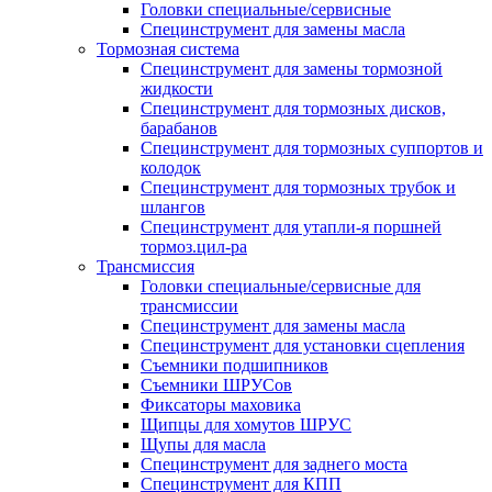
Головки специальные/сервисные
Специнструмент для замены масла
Тормозная система
Специнструмент для замены тормозной
жидкости
Специнструмент для тормозных дисков,
барабанов
Специнструмент для тормозных суппортов и
колодок
Специнструмент для тормозных трубок и
шлангов
Специнструмент для утапли-я поршней
тормоз.цил-ра
Трансмиссия
Головки специальные/сервисные для
трансмиссии
Специнструмент для замены масла
Специнструмент для установки сцепления
Съемники подшипников
Съемники ШРУСов
Фиксаторы маховика
Щипцы для хомутов ШРУС
Щупы для масла
Специнструмент для заднего моста
Специнструмент для КПП