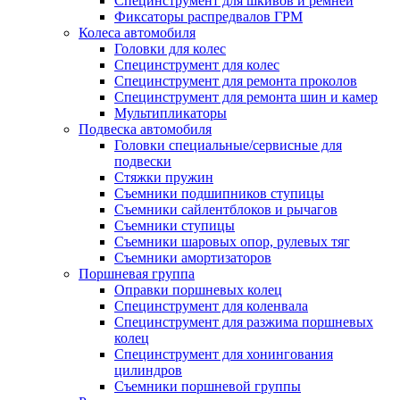
Специнструмент для шкивов и ремней
Фиксаторы распредвалов ГРМ
Колеса автомобиля
Головки для колес
Специнструмент для колес
Специнструмент для ремонта проколов
Специнструмент для ремонта шин и камер
Мультипликаторы
Подвеска автомобиля
Головки специальные/сервисные для
подвески
Стяжки пружин
Съемники подшипников ступицы
Съемники сайлентблоков и рычагов
Съемники ступицы
Съемники шаровых опор, рулевых тяг
Съемники амортизаторов
Поршневая группа
Оправки поршневых колец
Специнструмент для коленвала
Специнструмент для разжима поршневых
колец
Специнструмент для хонингования
цилиндров
Съемники поршневой группы