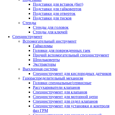
Подставки для вставок (бит)
Подставки для гайковертов
Подставки для отверток
Подставки для тисков
Стенды
Стенды для головок
Стенды для ключей
Специнструмент
Вспомогательный инструмент
Гайколомы
Головки для поврежденных гаек
Прочий вспомогательный специнструмент
Шпильковерты
Экстракторы
Выхлопная система
Специнструмент для кислородных датчиков
Газораспределительный механизм
Головки специальные/сервисные
Рассухариватели клапанов
Специнструмент для клапанов
Специнструмент для моторной цепи
Специнструмент для седел клапанов
Специнструмент для установки и контроля
фаз ГРМ