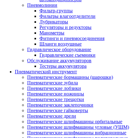
Пневмолинии
Фильтр-группы
Фильтры влагоотделители
Лубрикаторы
Регуляторы и редукторы
Манометры
Фитинги и пневмосоединения
Шланги воздушные
Гидравлическое оборудование
Гидравлические съемники
Обслуживание аккумуляторов
Тестеры аккумулятора
Пневматический инструмент
Пневматические бормашины (шарошки)
Пневматические зубила
Пневматические лобзики
Пневматические ножницы
Пневматические трещотки
Пневматические заклепочники
Пневматические гайковерты
Пневматические дрели
Пневматические шлифмашины орбитальные
Пневматические шлифмашины угловые (УШМ)
Пневматические шлифмашины вибрационные