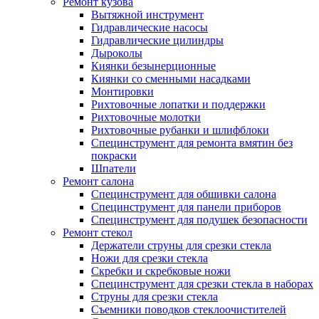
Ремонт кузова
Вытяжной инструмент
Гидравлические насосы
Гидравлические цилиндры
Дыроколы
Киянки безынерционные
Киянки со сменными насадками
Монтировки
Рихтовочные лопатки и поддержки
Рихтовочные молотки
Рихтовочные рубанки и шлифблоки
Специнструмент для ремонта вмятин без
покраски
Шпатели
Ремонт салона
Специнструмент для обшивки салона
Специнструмент для панели приборов
Специнструмент для подушек безопасности
Ремонт стекол
Держатели струны для срезки стекла
Ножи для срезки стекла
Скребки и скребковые ножи
Специнструмент для срезки стекла в наборах
Струны для срезки стекла
Съемники поводков стеклоочистителей