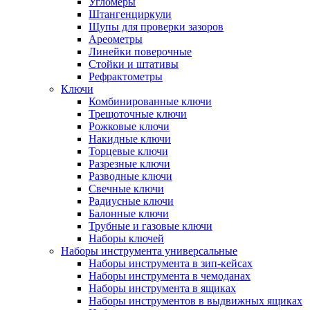
Угломеры
Штангенциркули
Щупы для проверки зазоров
Ареометры
Линейки поверочные
Стойки и штативы
Рефрактометры
Ключи
Комбинированные ключи
Трещоточные ключи
Рожковые ключи
Накидные ключи
Торцевые ключи
Разрезные ключи
Разводные ключи
Свечные ключи
Радиусные ключи
Балонные ключи
Трубные и газовые ключи
Наборы ключей
Наборы инструмента универсальные
Наборы инструмента в зип-кейсах
Наборы инструмента в чемоданах
Наборы инструмента в ящиках
Наборы инструментов в выдвижных ящиках