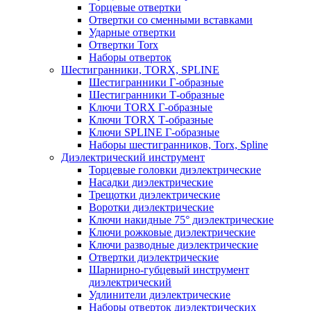
Торцевые отвертки
Отвертки со сменными вставками
Ударные отвертки
Отвертки Torx
Наборы отверток
Шестигранники, TORX, SPLINE
Шестигранники Г-образные
Шестигранники Т-образные
Ключи TORX Г-образные
Ключи TORX Т-образные
Ключи SPLINE Г-образные
Наборы шестигранников, Torx, Spline
Диэлектрический инструмент
Торцевые головки диэлектрические
Насадки диэлектрические
Трещотки диэлектрические
Воротки диэлектрические
Ключи накидные 75° диэлектрические
Ключи рожковые диэлектрические
Ключи разводные диэлектрические
Отвертки диэлектрические
Шарнирно-губцевый инструмент
диэлектрический
Удлинители диэлектрические
Наборы отверток диэлектрических