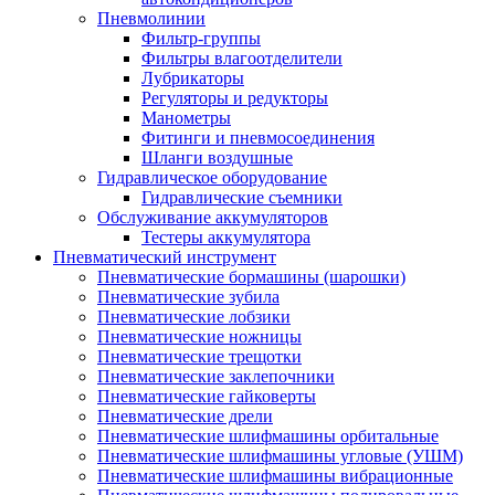
Пневмолинии
Фильтр-группы
Фильтры влагоотделители
Лубрикаторы
Регуляторы и редукторы
Манометры
Фитинги и пневмосоединения
Шланги воздушные
Гидравлическое оборудование
Гидравлические съемники
Обслуживание аккумуляторов
Тестеры аккумулятора
Пневматический инструмент
Пневматические бормашины (шарошки)
Пневматические зубила
Пневматические лобзики
Пневматические ножницы
Пневматические трещотки
Пневматические заклепочники
Пневматические гайковерты
Пневматические дрели
Пневматические шлифмашины орбитальные
Пневматические шлифмашины угловые (УШМ)
Пневматические шлифмашины вибрационные