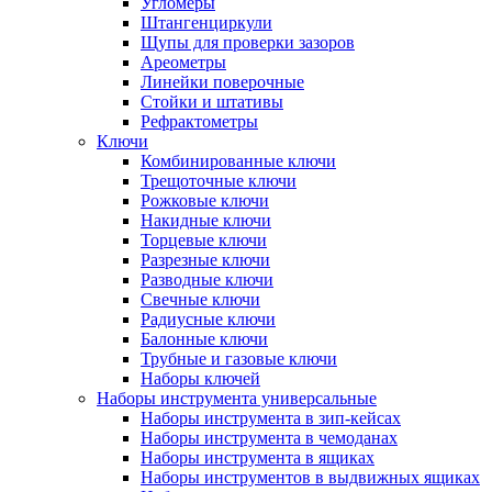
Угломеры
Штангенциркули
Щупы для проверки зазоров
Ареометры
Линейки поверочные
Стойки и штативы
Рефрактометры
Ключи
Комбинированные ключи
Трещоточные ключи
Рожковые ключи
Накидные ключи
Торцевые ключи
Разрезные ключи
Разводные ключи
Свечные ключи
Радиусные ключи
Балонные ключи
Трубные и газовые ключи
Наборы ключей
Наборы инструмента универсальные
Наборы инструмента в зип-кейсах
Наборы инструмента в чемоданах
Наборы инструмента в ящиках
Наборы инструментов в выдвижных ящиках