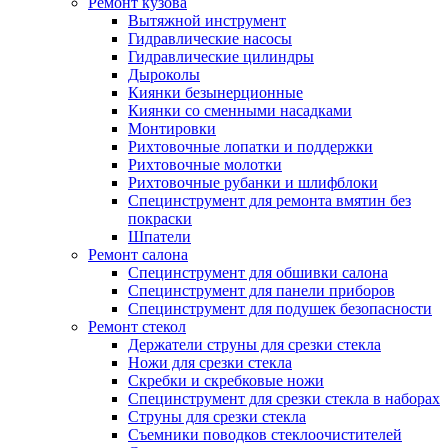
Ремонт кузова
Вытяжной инструмент
Гидравлические насосы
Гидравлические цилиндры
Дыроколы
Киянки безынерционные
Киянки со сменными насадками
Монтировки
Рихтовочные лопатки и поддержки
Рихтовочные молотки
Рихтовочные рубанки и шлифблоки
Специнструмент для ремонта вмятин без
покраски
Шпатели
Ремонт салона
Специнструмент для обшивки салона
Специнструмент для панели приборов
Специнструмент для подушек безопасности
Ремонт стекол
Держатели струны для срезки стекла
Ножи для срезки стекла
Скребки и скребковые ножи
Специнструмент для срезки стекла в наборах
Струны для срезки стекла
Съемники поводков стеклоочистителей