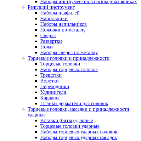
Наборы инструментов в раскладных ящиках
Режущий инструмент
Наборы надфилей
Напильники
Наборы напильников
Ножовки по металлу
Сверла
Развертки
Ножи
Наборы сверел по металлу
Торцевые головки и принадлежности
Торцевые головки
Наборы торцевых головок
Трещотки
Воротки
Переходники
Удлинители
Карданы
Планки-держатели для головок
Торцевые головки, насадки и принадлежности
ударные
Вставки (биты) ударные
Торцевые головки ударные
Наборы торцевых ударных головок
Наборы торцевых ударных насадок