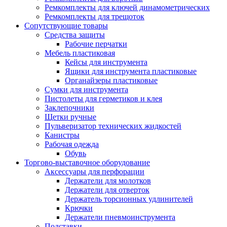
Ремкомплекты для ключей динамометрических
Ремкомплекты для трещоток
Сопутствующие товары
Средства защиты
Рабочие перчатки
Мебель пластиковая
Кейсы для инструмента
Ящики для инструмента пластиковые
Органайзеры пластиковые
Сумки для инструмента
Пистолеты для герметиков и клея
Заклепочники
Щетки ручные
Пульверизатор технических жидкостей
Канистры
Рабочая одежда
Обувь
Торгово-выставочное оборудование
Аксессуары для перфорации
Держатели для молотков
Держатели для отверток
Держатель торсионных удлинителей
Крючки
Держатели пневмоинструмента
Подставки