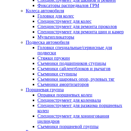
Специнструмент для шкивов и ремней
Фиксаторы распредвалов ГРМ
Колеса автомобиля
Головки для колес
Специнструмент для колес
Специнструмент для ремонта проколов
Специнструмент для ремонта шин и камер
Мультипликаторы
Подвеска автомобиля
Головки специальные/сервисные для
подвески
Стяжки пружин
Съемники подшипников ступицы
Съемники сайлентблоков и рычагов
Съемники ступицы
Съемники шаровых опор, рулевых тяг
Съемники амортизаторов
Поршневая группа
Оправки поршневых колец
Специнструмент для коленвала
Специнструмент для разжима поршневых
колец
Специнструмент для хонингования
цилиндров
Съемники поршневой группы