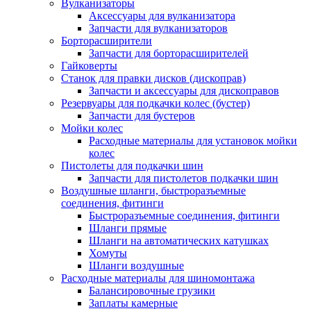
Вулканизаторы
Аксессуары для вулканизатора
Запчасти для вулканизаторов
Борторасширители
Запчасти для борторасширителей
Гайковерты
Станок для правки дисков (дископрав)
Запчасти и аксессуары для дископравов
Резервуары для подкачки колес (бустер)
Запчасти для бустеров
Мойки колес
Расходные материалы для установок мойки
колес
Пистолеты для подкачки шин
Запчасти для пистолетов подкачки шин
Воздушные шланги, быстроразъемные
соединения, фитинги
Быстроразъемные соединения, фитинги
Шланги прямые
Шланги на автоматических катушках
Хомуты
Шланги воздушные
Расходные материалы для шиномонтажа
Балансировочные грузики
Заплаты камерные