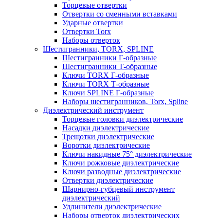
Торцевые отвертки
Отвертки со сменными вставками
Ударные отвертки
Отвертки Torx
Наборы отверток
Шестигранники, TORX, SPLINE
Шестигранники Г-образные
Шестигранники Т-образные
Ключи TORX Г-образные
Ключи TORX Т-образные
Ключи SPLINE Г-образные
Наборы шестигранников, Torx, Spline
Диэлектрический инструмент
Торцевые головки диэлектрические
Насадки диэлектрические
Трещотки диэлектрические
Воротки диэлектрические
Ключи накидные 75° диэлектрические
Ключи рожковые диэлектрические
Ключи разводные диэлектрические
Отвертки диэлектрические
Шарнирно-губцевый инструмент
диэлектрический
Удлинители диэлектрические
Наборы отверток диэлектрических