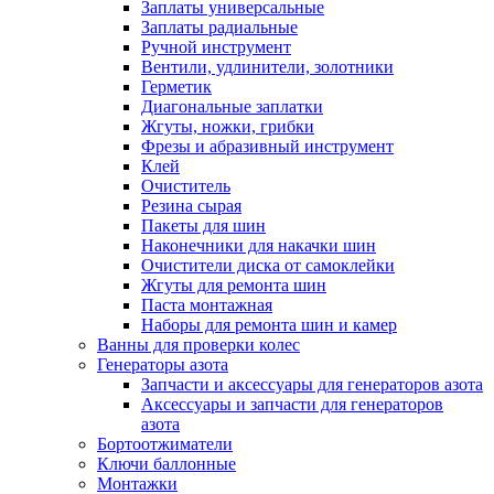
Заплаты универсальные
Заплаты радиальные
Ручной инструмент
Вентили, удлинители, золотники
Герметик
Диагональные заплатки
Жгуты, ножки, грибки
Фрезы и абразивный инструмент
Клей
Очиститель
Резина сырая
Пакеты для шин
Наконечники для накачки шин
Очистители диска от самоклейки
Жгуты для ремонта шин
Паста монтажная
Наборы для ремонта шин и камер
Ванны для проверки колес
Генераторы азота
Запчасти и аксессуары для генераторов азота
Аксессуары и запчасти для генераторов
азота
Бортоотжиматели
Ключи баллонные
Монтажки