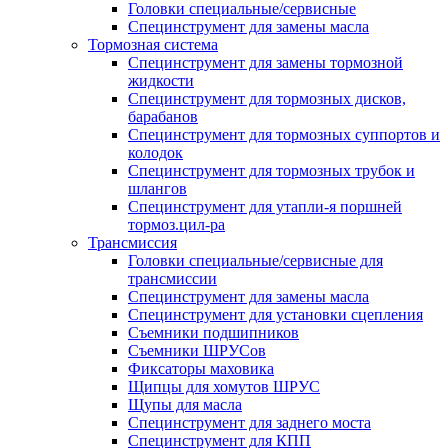
Головки специальные/сервисные
Специнструмент для замены масла
Тормозная система
Специнструмент для замены тормозной
жидкости
Специнструмент для тормозных дисков,
барабанов
Специнструмент для тормозных суппортов и
колодок
Специнструмент для тормозных трубок и
шлангов
Специнструмент для утапли-я поршней
тормоз.цил-ра
Трансмиссия
Головки специальные/сервисные для
трансмиссии
Специнструмент для замены масла
Специнструмент для установки сцепления
Съемники подшипников
Съемники ШРУСов
Фиксаторы маховика
Щипцы для хомутов ШРУС
Щупы для масла
Специнструмент для заднего моста
Специнструмент для КПП