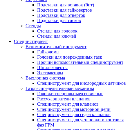
Подставки для вставок (бит)
Подставки для гайковертов
Подставки для отверток
Подставки для тисков
Стенды
Стенды для головок
Стенды для ключей
Специнструмент
Вспомогательный инструмент
Гайколомы
Головки для поврежденных гаек
Прочий вспомогательный специнструмент
Шпильковерты
Экстракторы
Выхлопная система
Специнструмент для кислородных датчиков
Газораспределительный механизм
Головки специальные/сервисные
Рассухариватели клапанов
Специнструмент для клапанов
Специнструмент для моторной цепи
Специнструмент для седел клапанов
Специнструмент для установки и контроля
фаз ГРМ