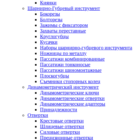
Киянки
Шарнирно-Губцевый инструмент
Бокорезы
Болторезы
Зажимы с фиксатором
Захваты переставные
Круглогубцы
Кусачки
Наборы шарнирно-губцевого инструмента
Ножницы по металлу
Пассатижи комбинированные
Пассатижи тонконосые
Пассатижи шиномонтажные
Плоскогубцы
Съемники стопорных колец
Динамометрический инструмент
Динамометрические ключи
Динамометрические отвертки
Динамометрические адаптеры
Принадлежности
Отвертки
Крестовые отвертки
Шлицевые отвертки
Силовые отвертки
Прецизионные отвертки