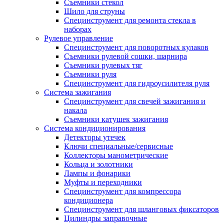
Съемники стекол
Шило для струны
Специнструмент для ремонта стекла в
наборах
Рулевое управление
Специнструмент для поворотных кулаков
Съемники рулевой сошки, шарнира
Съемники рулевых тяг
Съемники руля
Специнструмент для гидроусилителя руля
Система зажигания
Специнструмент для свечей зажигания и
накала
Съемники катушек зажигания
Система кондиционирования
Детекторы утечек
Ключи специальные/сервисные
Коллекторы манометрические
Кольца и золотники
Лампы и фонарики
Муфты и переходники
Специнструмент для компрессора
кондиционера
Специнструмент для шланговых фиксаторов
Цилиндры заправочные