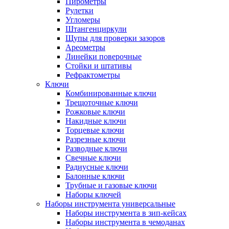
Пирометры
Рулетки
Угломеры
Штангенциркули
Щупы для проверки зазоров
Ареометры
Линейки поверочные
Стойки и штативы
Рефрактометры
Ключи
Комбинированные ключи
Трещоточные ключи
Рожковые ключи
Накидные ключи
Торцевые ключи
Разрезные ключи
Разводные ключи
Свечные ключи
Радиусные ключи
Балонные ключи
Трубные и газовые ключи
Наборы ключей
Наборы инструмента универсальные
Наборы инструмента в зип-кейсах
Наборы инструмента в чемоданах