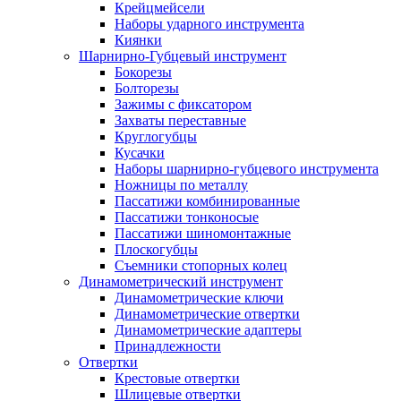
Крейцмейсели
Наборы ударного инструмента
Киянки
Шарнирно-Губцевый инструмент
Бокорезы
Болторезы
Зажимы с фиксатором
Захваты переставные
Круглогубцы
Кусачки
Наборы шарнирно-губцевого инструмента
Ножницы по металлу
Пассатижи комбинированные
Пассатижи тонконосые
Пассатижи шиномонтажные
Плоскогубцы
Съемники стопорных колец
Динамометрический инструмент
Динамометрические ключи
Динамометрические отвертки
Динамометрические адаптеры
Принадлежности
Отвертки
Крестовые отвертки
Шлицевые отвертки