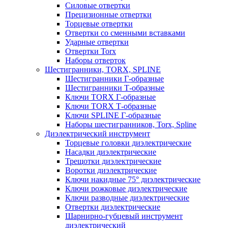
Силовые отвертки
Прецизионные отвертки
Торцевые отвертки
Отвертки со сменными вставками
Ударные отвертки
Отвертки Torx
Наборы отверток
Шестигранники, TORX, SPLINE
Шестигранники Г-образные
Шестигранники Т-образные
Ключи TORX Г-образные
Ключи TORX Т-образные
Ключи SPLINE Г-образные
Наборы шестигранников, Torx, Spline
Диэлектрический инструмент
Торцевые головки диэлектрические
Насадки диэлектрические
Трещотки диэлектрические
Воротки диэлектрические
Ключи накидные 75° диэлектрические
Ключи рожковые диэлектрические
Ключи разводные диэлектрические
Отвертки диэлектрические
Шарнирно-губцевый инструмент
диэлектрический