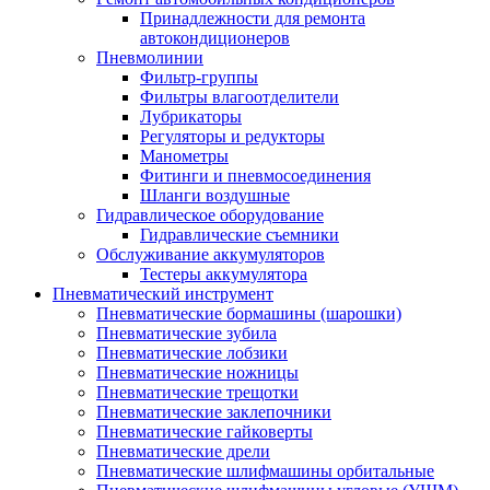
Принадлежности для ремонта
автокондиционеров
Пневмолинии
Фильтр-группы
Фильтры влагоотделители
Лубрикаторы
Регуляторы и редукторы
Манометры
Фитинги и пневмосоединения
Шланги воздушные
Гидравлическое оборудование
Гидравлические съемники
Обслуживание аккумуляторов
Тестеры аккумулятора
Пневматический инструмент
Пневматические бормашины (шарошки)
Пневматические зубила
Пневматические лобзики
Пневматические ножницы
Пневматические трещотки
Пневматические заклепочники
Пневматические гайковерты
Пневматические дрели
Пневматические шлифмашины орбитальные