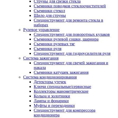
Струны для срезки стекла
Съемники поводков стеклоочистителей
Съемники стекол
Шило для струны
Специнструмент для ремонта стекла в
наборах
Рулевое управление
Специнструмент для поворотных кулаков
Съемники рулевой сошки, шарнира
Съемники рулевых тяг
Съемники руля
Специнструмент для гидроусилителя руля
Система зажигания
Специнструмент для свечей зажигания и
накала
Съемники катушек зажигания
Система кондиционирования
Детекторы утечек
Ключи специальные/сервисные
Коллекторы манометрические
Кольца и золотники
Лампы и фонарики
Муфты и переходники
Специнструмент для компрессора
кондиционера