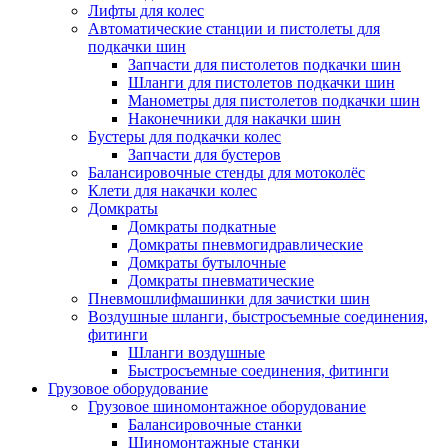
Лифты для колес
Автоматические станции и пистолеты для
подкачки шин
Запчасти для пистолетов подкачки шин
Шланги для пистолетов подкачки шин
Манометры для пистолетов подкачки шин
Наконечники для накачки шин
Бустеры для подкачки колес
Запчасти для бустеров
Балансировочные стенды для мотоколёс
Клети для накачки колес
Домкраты
Домкраты подкатные
Домкраты пневмогидравлические
Домкраты бутылочные
Домкраты пневматические
Пневмошлифмашинки для зачистки шин
Воздушные шланги, быстросъемные соединения,
фитинги
Шланги воздушные
Быстросъемные соединения, фитинги
Грузовое оборудование
Грузовое шиномонтажное оборудование
Балансировочные станки
Шиномонтажные станки