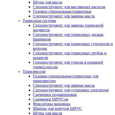
Щупы для масла
Специнструмент для маслянных насосов
Головки специальные/сервисные
Специнструмент для замены масла
Тормозная система
Специнструмент для замены тормозной
жидкости
Специнструмент для тормозных дисков,
барабанов
Специнструмент для тормозных суппортов и
колодок
Специнструмент для тормозных трубок и
шлангов
Специнструмент для утапли-я поршней
тормоз.цил-ра
Трансмиссия
Головки специальные/сервисные для
трансмиссии
Специнструмент для замены масла
Специнструмент для установки сцепления
Съемники подшипников
Съемники ШРУСов
Фиксаторы маховика
Щипцы для хомутов ШРУС
Щупы для масла