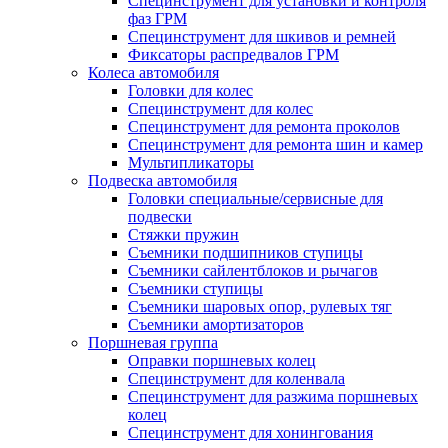
Специнструмент для установки и контроля
фаз ГРМ
Специнструмент для шкивов и ремней
Фиксаторы распредвалов ГРМ
Колеса автомобиля
Головки для колес
Специнструмент для колес
Специнструмент для ремонта проколов
Специнструмент для ремонта шин и камер
Мультипликаторы
Подвеска автомобиля
Головки специальные/сервисные для
подвески
Стяжки пружин
Съемники подшипников ступицы
Съемники сайлентблоков и рычагов
Съемники ступицы
Съемники шаровых опор, рулевых тяг
Съемники амортизаторов
Поршневая группа
Оправки поршневых колец
Специнструмент для коленвала
Специнструмент для разжима поршневых
колец
Специнструмент для хонингования