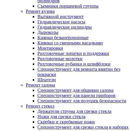
цилиндров
Съемники поршневой группы
Ремонт кузова
Вытяжной инструмент
Гидравлические насосы
Гидравлические цилиндры
Дыроколы
Киянки безынерционные
Киянки со сменными насадками
Монтировки
Рихтовочные лопатки и поддержки
Рихтовочные молотки
Рихтовочные рубанки и шлифблоки
Специнструмент для ремонта вмятин без
покраски
Шпатели
Ремонт салона
Специнструмент для обшивки салона
Специнструмент для панели приборов
Специнструмент для подушек безопасности
Ремонт стекол
Держатели струны для срезки стекла
Ножи для срезки стекла
Скребки и скребковые ножи
Специнструмент для срезки стекла в наборах