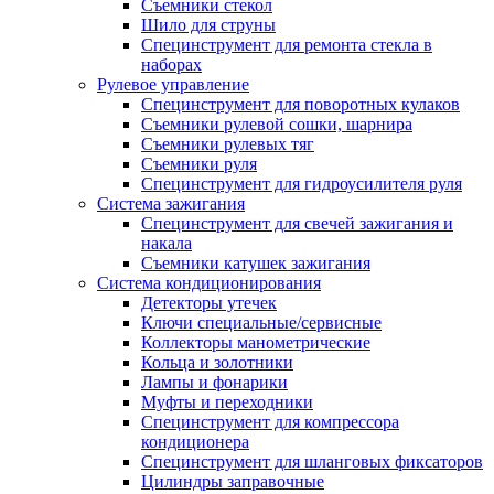
Съемники стекол
Шило для струны
Специнструмент для ремонта стекла в
наборах
Рулевое управление
Специнструмент для поворотных кулаков
Съемники рулевой сошки, шарнира
Съемники рулевых тяг
Съемники руля
Специнструмент для гидроусилителя руля
Система зажигания
Специнструмент для свечей зажигания и
накала
Съемники катушек зажигания
Система кондиционирования
Детекторы утечек
Ключи специальные/сервисные
Коллекторы манометрические
Кольца и золотники
Лампы и фонарики
Муфты и переходники
Специнструмент для компрессора
кондиционера
Специнструмент для шланговых фиксаторов
Цилиндры заправочные