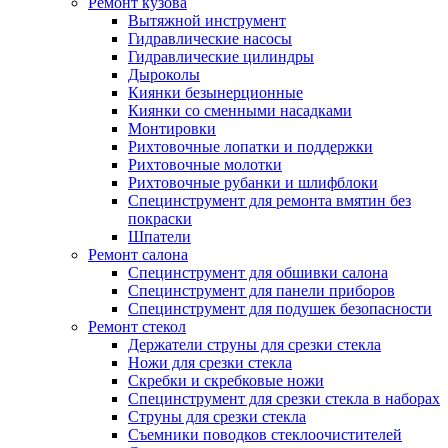
Ремонт кузова
Вытяжной инструмент
Гидравлические насосы
Гидравлические цилиндры
Дыроколы
Киянки безынерционные
Киянки со сменными насадками
Монтировки
Рихтовочные лопатки и поддержки
Рихтовочные молотки
Рихтовочные рубанки и шлифблоки
Специнструмент для ремонта вмятин без
покраски
Шпатели
Ремонт салона
Специнструмент для обшивки салона
Специнструмент для панели приборов
Специнструмент для подушек безопасности
Ремонт стекол
Держатели струны для срезки стекла
Ножи для срезки стекла
Скребки и скребковые ножи
Специнструмент для срезки стекла в наборах
Струны для срезки стекла
Съемники поводков стеклоочистителей