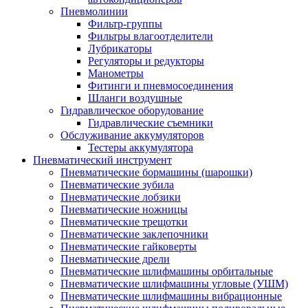
Пневмолинии
Фильтр-группы
Фильтры влагоотделители
Лубрикаторы
Регуляторы и редукторы
Манометры
Фитинги и пневмосоединения
Шланги воздушные
Гидравлическое оборудование
Гидравлические съемники
Обслуживание аккумуляторов
Тестеры аккумулятора
Пневматический инструмент
Пневматические бормашины (шарошки)
Пневматические зубила
Пневматические лобзики
Пневматические ножницы
Пневматические трещотки
Пневматические заклепочники
Пневматические гайковерты
Пневматические дрели
Пневматические шлифмашины орбитальные
Пневматические шлифмашины угловые (УШМ)
Пневматические шлифмашины вибрационные