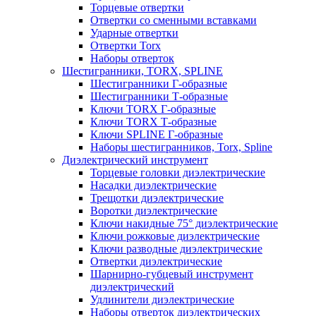
Торцевые отвертки
Отвертки со сменными вставками
Ударные отвертки
Отвертки Torx
Наборы отверток
Шестигранники, TORX, SPLINE
Шестигранники Г-образные
Шестигранники Т-образные
Ключи TORX Г-образные
Ключи TORX Т-образные
Ключи SPLINE Г-образные
Наборы шестигранников, Torx, Spline
Диэлектрический инструмент
Торцевые головки диэлектрические
Насадки диэлектрические
Трещотки диэлектрические
Воротки диэлектрические
Ключи накидные 75° диэлектрические
Ключи рожковые диэлектрические
Ключи разводные диэлектрические
Отвертки диэлектрические
Шарнирно-губцевый инструмент
диэлектрический
Удлинители диэлектрические
Наборы отверток диэлектрических