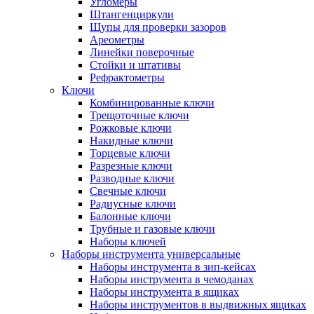
Угломеры
Штангенциркули
Щупы для проверки зазоров
Ареометры
Линейки поверочные
Стойки и штативы
Рефрактометры
Ключи
Комбинированные ключи
Трещоточные ключи
Рожковые ключи
Накидные ключи
Торцевые ключи
Разрезные ключи
Разводные ключи
Свечные ключи
Радиусные ключи
Балонные ключи
Трубные и газовые ключи
Наборы ключей
Наборы инструмента универсальные
Наборы инструмента в зип-кейсах
Наборы инструмента в чемоданах
Наборы инструмента в ящиках
Наборы инструментов в выдвижных ящиках