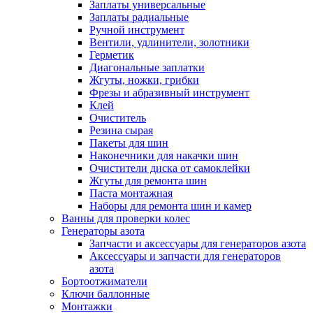
Заплаты универсальные
Заплаты радиальные
Ручной инструмент
Вентили, удлинители, золотники
Герметик
Диагональные заплатки
Жгуты, ножки, грибки
Фрезы и абразивный инструмент
Клей
Очиститель
Резина сырая
Пакеты для шин
Наконечники для накачки шин
Очистители диска от самоклейки
Жгуты для ремонта шин
Паста монтажная
Наборы для ремонта шин и камер
Ванны для проверки колес
Генераторы азота
Запчасти и аксессуары для генераторов азота
Аксессуары и запчасти для генераторов
азота
Бортоотжиматели
Ключи баллонные
Монтажки