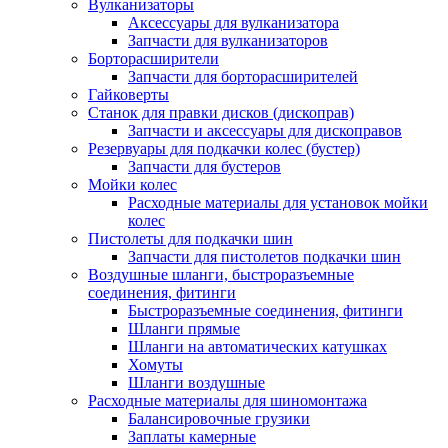
Вулканизаторы
Аксессуары для вулканизатора
Запчасти для вулканизаторов
Борторасширители
Запчасти для борторасширителей
Гайковерты
Станок для правки дисков (дископрав)
Запчасти и аксессуары для дископравов
Резервуары для подкачки колес (бустер)
Запчасти для бустеров
Мойки колес
Расходные материалы для установок мойки
колес
Пистолеты для подкачки шин
Запчасти для пистолетов подкачки шин
Воздушные шланги, быстроразъемные
соединения, фитинги
Быстроразъемные соединения, фитинги
Шланги прямые
Шланги на автоматических катушках
Хомуты
Шланги воздушные
Расходные материалы для шиномонтажа
Балансировочные грузики
Заплаты камерные