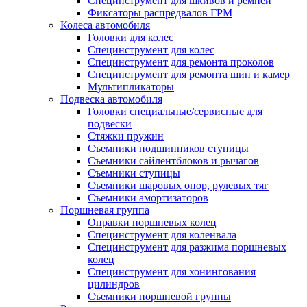
Специнструмент для шкивов и ремней
Фиксаторы распредвалов ГРМ
Колеса автомобиля
Головки для колес
Специнструмент для колес
Специнструмент для ремонта проколов
Специнструмент для ремонта шин и камер
Мультипликаторы
Подвеска автомобиля
Головки специальные/сервисные для
подвески
Стяжки пружин
Съемники подшипников ступицы
Съемники сайлентблоков и рычагов
Съемники ступицы
Съемники шаровых опор, рулевых тяг
Съемники амортизаторов
Поршневая группа
Оправки поршневых колец
Специнструмент для коленвала
Специнструмент для разжима поршневых
колец
Специнструмент для хонингования
цилиндров
Съемники поршневой группы