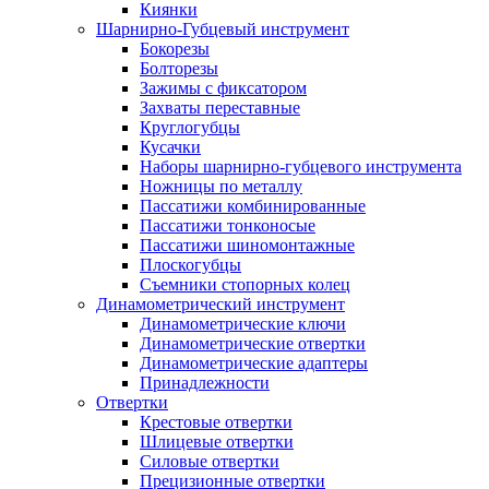
Киянки
Шарнирно-Губцевый инструмент
Бокорезы
Болторезы
Зажимы с фиксатором
Захваты переставные
Круглогубцы
Кусачки
Наборы шарнирно-губцевого инструмента
Ножницы по металлу
Пассатижи комбинированные
Пассатижи тонконосые
Пассатижи шиномонтажные
Плоскогубцы
Съемники стопорных колец
Динамометрический инструмент
Динамометрические ключи
Динамометрические отвертки
Динамометрические адаптеры
Принадлежности
Отвертки
Крестовые отвертки
Шлицевые отвертки
Силовые отвертки
Прецизионные отвертки