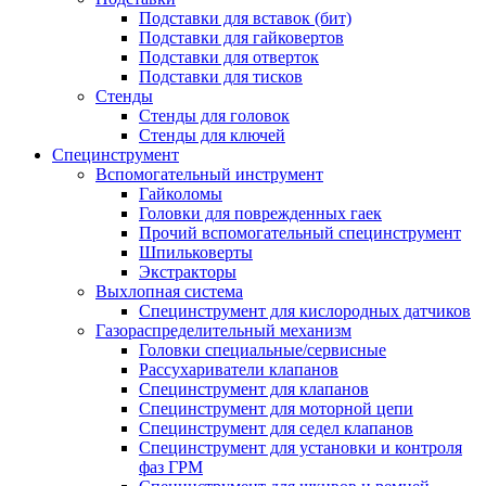
Подставки для вставок (бит)
Подставки для гайковертов
Подставки для отверток
Подставки для тисков
Стенды
Стенды для головок
Стенды для ключей
Специнструмент
Вспомогательный инструмент
Гайколомы
Головки для поврежденных гаек
Прочий вспомогательный специнструмент
Шпильковерты
Экстракторы
Выхлопная система
Специнструмент для кислородных датчиков
Газораспределительный механизм
Головки специальные/сервисные
Рассухариватели клапанов
Специнструмент для клапанов
Специнструмент для моторной цепи
Специнструмент для седел клапанов
Специнструмент для установки и контроля
фаз ГРМ