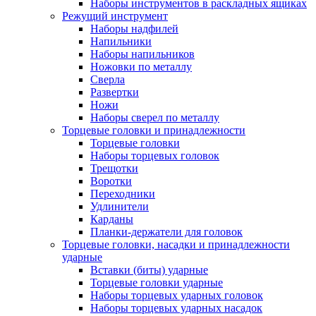
Наборы инструментов в раскладных ящиках
Режущий инструмент
Наборы надфилей
Напильники
Наборы напильников
Ножовки по металлу
Сверла
Развертки
Ножи
Наборы сверел по металлу
Торцевые головки и принадлежности
Торцевые головки
Наборы торцевых головок
Трещотки
Воротки
Переходники
Удлинители
Карданы
Планки-держатели для головок
Торцевые головки, насадки и принадлежности
ударные
Вставки (биты) ударные
Торцевые головки ударные
Наборы торцевых ударных головок
Наборы торцевых ударных насадок