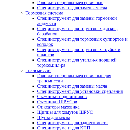
Головки специальные/сервисные
Специнструмент для замены масла
Тормозная система
Специнструмент для замены тормозной
жидкости
Специнструмент для тормозных дисков,
барабанов
Специнструмент для тормозных суппортов и
колодок
Специнструмент для тормозных трубок и
шлангов
Специнструмент для утапли-я поршней
тормоз.цил-ра
Трансмиссия
Головки специальные/сервисные для
трансмиссии
Специнструмент для замены масла
Специнструмент для установки сцепления
Съемники подшипников
Съемники ШРУСов
Фиксаторы маховика
Щипцы для хомутов ШРУС
Щупы для масла
Специнструмент для заднего моста
Специнструмент для КПП