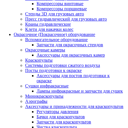
Компрессоры винтовые
Компрессоры поршневые
Стенды 3D для грузовых авто
Пресс гидравлический для грузовых авто
Краны гидравлические
Клети для накачки колес
Окрасочное (Покрасочное) оборудование
Вспомогательное оборудование
Запчасти для окрасочных стендов
Окрасочные камеры
Аксессуары для окрасочных камер
Краскопульты
Системы подготовки сжатого воздуха
Посты подготовки к окраске
Аксессуары для постов подготовки к
окраске
Сушки инфракрасные
Лампы инфракрасные и запчасти для сушек
Миникраскопульты
Аэрографы
Аксессуары и принадлежности для краскопультов
Регуляторы давления
Бачки для краскопультов
Запчасти для краскопультов
Чистка краскопульта