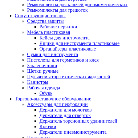
Ремкомплекты для ключей динамометрических
Ремкомплекты для трещоток
Сопутствующие товары
Средства защиты
Рабочие перчатки
Мебель пластиковая
Кейсы для инструмента
Ящики для инструмента пластиковые
Органайзеры пластиковые
Сумки для инструмента
Пистолеты для герметиков и клея
Заклепочники
Щетки ручные
Пульверизатор технических жидкостей
Канистры
Рабочая одежда
Обувь
Торгово-выставочное оборудование
Аксессуары для перфорации
Держатели для молотков
Держатели для отверток
Держатель торсионных удлинителей
Крючки
Держатели пневмоинструмента
Подставки