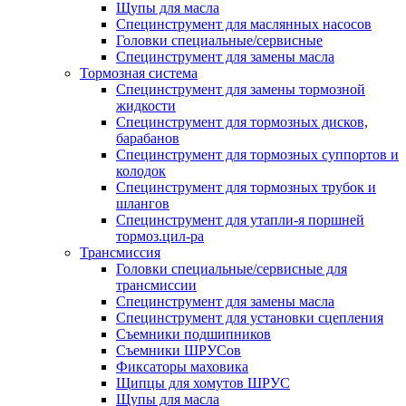
Щупы для масла
Специнструмент для маслянных насосов
Головки специальные/сервисные
Специнструмент для замены масла
Тормозная система
Специнструмент для замены тормозной
жидкости
Специнструмент для тормозных дисков,
барабанов
Специнструмент для тормозных суппортов и
колодок
Специнструмент для тормозных трубок и
шлангов
Специнструмент для утапли-я поршней
тормоз.цил-ра
Трансмиссия
Головки специальные/сервисные для
трансмиссии
Специнструмент для замены масла
Специнструмент для установки сцепления
Съемники подшипников
Съемники ШРУСов
Фиксаторы маховика
Щипцы для хомутов ШРУС
Щупы для масла