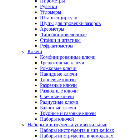
Пирометры
Рулетки
Угломеры
Штангенциркули
Щупы для проверки зазоров
Ареометры
Линейки поверочные
Стойки и штативы
Рефрактометры
Ключи
Комбинированные ключи
Трещоточные ключи
Рожковые ключи
Накидные ключи
Торцевые ключи
Разрезные ключи
Разводные ключи
Свечные ключи
Радиусные ключи
Балонные ключи
Трубные и газовые ключи
Наборы ключей
Наборы инструмента универсальные
Наборы инструмента в зип-кейсах
Наборы инструмента в чемоданах