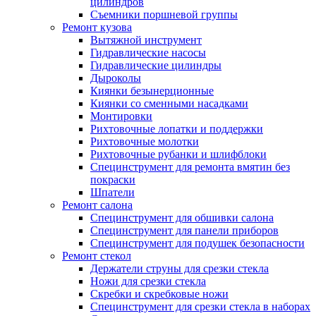
цилиндров
Съемники поршневой группы
Ремонт кузова
Вытяжной инструмент
Гидравлические насосы
Гидравлические цилиндры
Дыроколы
Киянки безынерционные
Киянки со сменными насадками
Монтировки
Рихтовочные лопатки и поддержки
Рихтовочные молотки
Рихтовочные рубанки и шлифблоки
Специнструмент для ремонта вмятин без
покраски
Шпатели
Ремонт салона
Специнструмент для обшивки салона
Специнструмент для панели приборов
Специнструмент для подушек безопасности
Ремонт стекол
Держатели струны для срезки стекла
Ножи для срезки стекла
Скребки и скребковые ножи
Специнструмент для срезки стекла в наборах