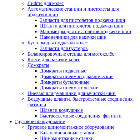
Лифты для колес
Автоматические станции и пистолеты для
подкачки шин
Запчасти для пистолетов подкачки шин
Шланги для пистолетов подкачки шин
Манометры для пистолетов подкачки шин
Наконечники для накачки шин
Бустеры для подкачки колес
Запчасти для бустеров
Балансировочные стенды для мотоколёс
Клети для накачки колес
Домкраты
Домкраты подкатные
Домкраты пневмогидравлические
Домкраты бутылочные
Домкраты пневматические
Пневмошлифмашинки для зачистки шин
Воздушные шланги, быстросъемные соединения,
фитинги
Шланги воздушные
Быстросъемные соединения, фитинги
Грузовое оборудование
Грузовое шиномонтажное оборудование
Балансировочные станки
Шиномонтажные станки