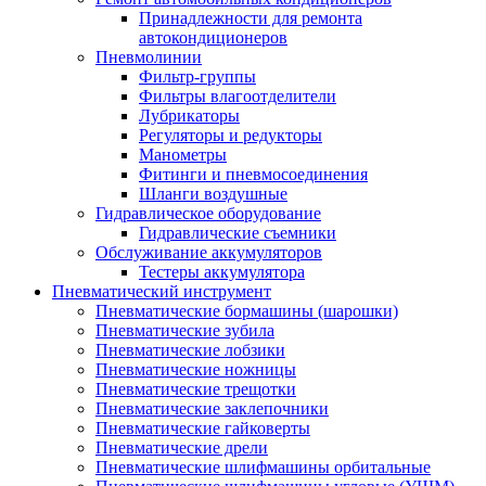
Принадлежности для ремонта
автокондиционеров
Пневмолинии
Фильтр-группы
Фильтры влагоотделители
Лубрикаторы
Регуляторы и редукторы
Манометры
Фитинги и пневмосоединения
Шланги воздушные
Гидравлическое оборудование
Гидравлические съемники
Обслуживание аккумуляторов
Тестеры аккумулятора
Пневматический инструмент
Пневматические бормашины (шарошки)
Пневматические зубила
Пневматические лобзики
Пневматические ножницы
Пневматические трещотки
Пневматические заклепочники
Пневматические гайковерты
Пневматические дрели
Пневматические шлифмашины орбитальные