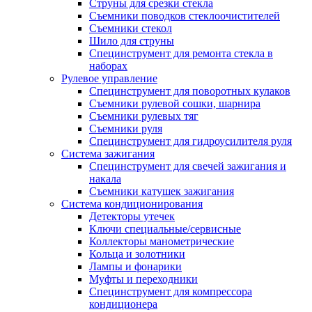
Струны для срезки стекла
Съемники поводков стеклоочистителей
Съемники стекол
Шило для струны
Специнструмент для ремонта стекла в
наборах
Рулевое управление
Специнструмент для поворотных кулаков
Съемники рулевой сошки, шарнира
Съемники рулевых тяг
Съемники руля
Специнструмент для гидроусилителя руля
Система зажигания
Специнструмент для свечей зажигания и
накала
Съемники катушек зажигания
Система кондиционирования
Детекторы утечек
Ключи специальные/сервисные
Коллекторы манометрические
Кольца и золотники
Лампы и фонарики
Муфты и переходники
Специнструмент для компрессора
кондиционера