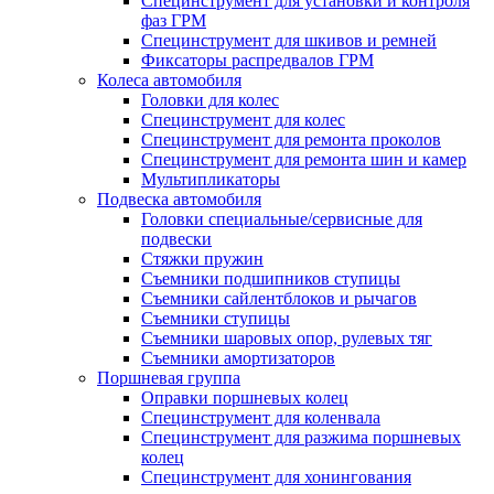
Специнструмент для установки и контроля
фаз ГРМ
Специнструмент для шкивов и ремней
Фиксаторы распредвалов ГРМ
Колеса автомобиля
Головки для колес
Специнструмент для колес
Специнструмент для ремонта проколов
Специнструмент для ремонта шин и камер
Мультипликаторы
Подвеска автомобиля
Головки специальные/сервисные для
подвески
Стяжки пружин
Съемники подшипников ступицы
Съемники сайлентблоков и рычагов
Съемники ступицы
Съемники шаровых опор, рулевых тяг
Съемники амортизаторов
Поршневая группа
Оправки поршневых колец
Специнструмент для коленвала
Специнструмент для разжима поршневых
колец
Специнструмент для хонингования