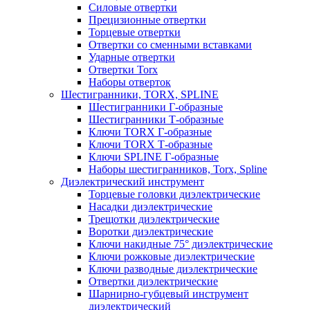
Силовые отвертки
Прецизионные отвертки
Торцевые отвертки
Отвертки со сменными вставками
Ударные отвертки
Отвертки Torx
Наборы отверток
Шестигранники, TORX, SPLINE
Шестигранники Г-образные
Шестигранники Т-образные
Ключи TORX Г-образные
Ключи TORX Т-образные
Ключи SPLINE Г-образные
Наборы шестигранников, Torx, Spline
Диэлектрический инструмент
Торцевые головки диэлектрические
Насадки диэлектрические
Трещотки диэлектрические
Воротки диэлектрические
Ключи накидные 75° диэлектрические
Ключи рожковые диэлектрические
Ключи разводные диэлектрические
Отвертки диэлектрические
Шарнирно-губцевый инструмент
диэлектрический