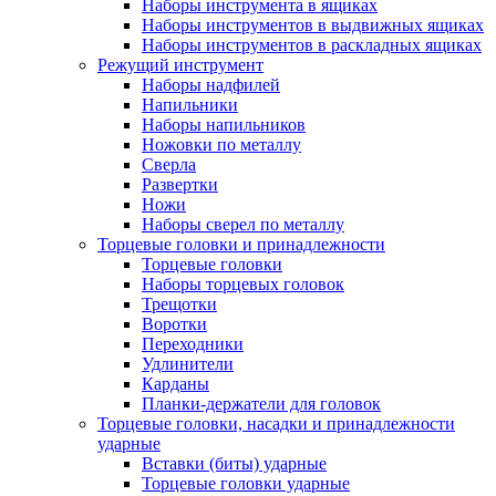
Наборы инструмента в ящиках
Наборы инструментов в выдвижных ящиках
Наборы инструментов в раскладных ящиках
Режущий инструмент
Наборы надфилей
Напильники
Наборы напильников
Ножовки по металлу
Сверла
Развертки
Ножи
Наборы сверел по металлу
Торцевые головки и принадлежности
Торцевые головки
Наборы торцевых головок
Трещотки
Воротки
Переходники
Удлинители
Карданы
Планки-держатели для головок
Торцевые головки, насадки и принадлежности
ударные
Вставки (биты) ударные
Торцевые головки ударные