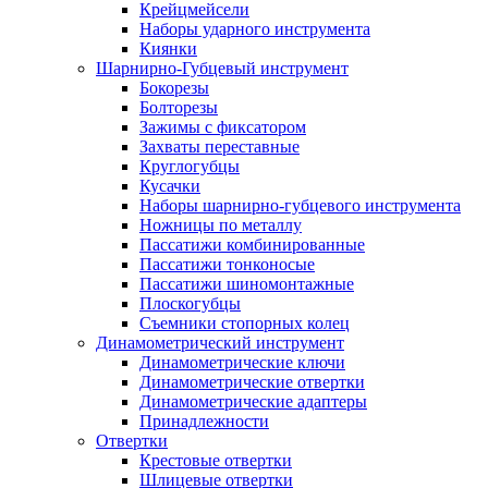
Крейцмейсели
Наборы ударного инструмента
Киянки
Шарнирно-Губцевый инструмент
Бокорезы
Болторезы
Зажимы с фиксатором
Захваты переставные
Круглогубцы
Кусачки
Наборы шарнирно-губцевого инструмента
Ножницы по металлу
Пассатижи комбинированные
Пассатижи тонконосые
Пассатижи шиномонтажные
Плоскогубцы
Съемники стопорных колец
Динамометрический инструмент
Динамометрические ключи
Динамометрические отвертки
Динамометрические адаптеры
Принадлежности
Отвертки
Крестовые отвертки
Шлицевые отвертки