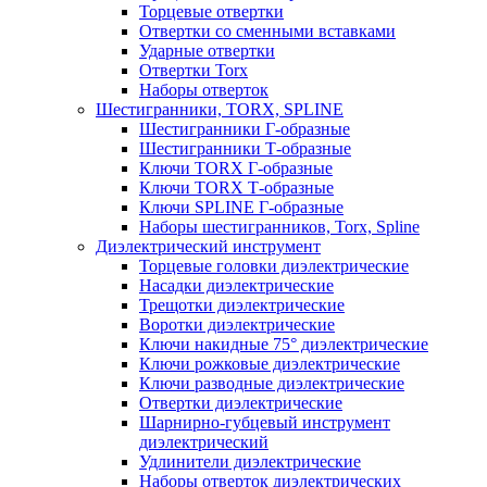
Торцевые отвертки
Отвертки со сменными вставками
Ударные отвертки
Отвертки Torx
Наборы отверток
Шестигранники, TORX, SPLINE
Шестигранники Г-образные
Шестигранники Т-образные
Ключи TORX Г-образные
Ключи TORX Т-образные
Ключи SPLINE Г-образные
Наборы шестигранников, Torx, Spline
Диэлектрический инструмент
Торцевые головки диэлектрические
Насадки диэлектрические
Трещотки диэлектрические
Воротки диэлектрические
Ключи накидные 75° диэлектрические
Ключи рожковые диэлектрические
Ключи разводные диэлектрические
Отвертки диэлектрические
Шарнирно-губцевый инструмент
диэлектрический
Удлинители диэлектрические
Наборы отверток диэлектрических