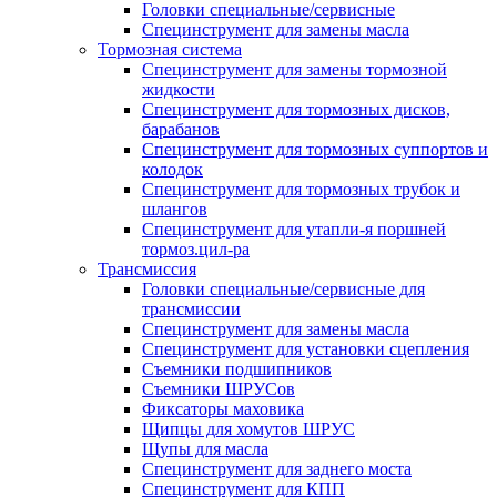
Головки специальные/сервисные
Специнструмент для замены масла
Тормозная система
Специнструмент для замены тормозной
жидкости
Специнструмент для тормозных дисков,
барабанов
Специнструмент для тормозных суппортов и
колодок
Специнструмент для тормозных трубок и
шлангов
Специнструмент для утапли-я поршней
тормоз.цил-ра
Трансмиссия
Головки специальные/сервисные для
трансмиссии
Специнструмент для замены масла
Специнструмент для установки сцепления
Съемники подшипников
Съемники ШРУСов
Фиксаторы маховика
Щипцы для хомутов ШРУС
Щупы для масла
Специнструмент для заднего моста
Специнструмент для КПП