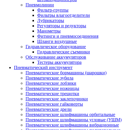
Пневмолинии
Фильтр-группы
Фильтры влагоотделители
Лубрикаторы
Регуляторы и редукторы
Манометры
Фитинги и пневмосоединения
Шланги воздушные
Гидравлическое оборудование
Гидравлические съемники
Обслуживание аккумуляторов
Тестеры аккумулятора
Пневматический инструмент
Пневматические бормашины (шарошки)
Пневматические зубила
Пневматические лобзики
Пневматические ножницы
Пневматические трещотки
Пневматические заклепочники
Пневматические гайковерты
Пневматические дрели
Пневматические шлифмашины орбитальные
Пневматические шлифмашины угловые (УШМ)
Пневматические шлифмашины вибрационные