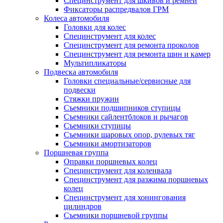
Специнструмент для шкивов и ремней
Фиксаторы распредвалов ГРМ
Колеса автомобиля
Головки для колес
Специнструмент для колес
Специнструмент для ремонта проколов
Специнструмент для ремонта шин и камер
Мультипликаторы
Подвеска автомобиля
Головки специальные/сервисные для
подвески
Стяжки пружин
Съемники подшипников ступицы
Съемники сайлентблоков и рычагов
Съемники ступицы
Съемники шаровых опор, рулевых тяг
Съемники амортизаторов
Поршневая группа
Оправки поршневых колец
Специнструмент для коленвала
Специнструмент для разжима поршневых
колец
Специнструмент для хонингования
цилиндров
Съемники поршневой группы