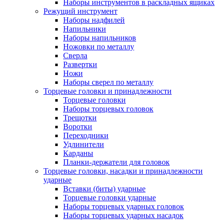
Наборы инструментов в раскладных ящиках
Режущий инструмент
Наборы надфилей
Напильники
Наборы напильников
Ножовки по металлу
Сверла
Развертки
Ножи
Наборы сверел по металлу
Торцевые головки и принадлежности
Торцевые головки
Наборы торцевых головок
Трещотки
Воротки
Переходники
Удлинители
Карданы
Планки-держатели для головок
Торцевые головки, насадки и принадлежности
ударные
Вставки (биты) ударные
Торцевые головки ударные
Наборы торцевых ударных головок
Наборы торцевых ударных насадок