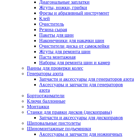
Диагональные заплатки
Жгуты, ножки, грибки
Фрезы и абразивный инструмент
Клей
Очиститель
Резина сырая
Пакеты для шин
Наконечники для накачки шин
Очистители диска от самоклейки
Жгуты для ремонта шин
Паста монтажная
Наборы для ремонта шин и камер
Ванны для проверки колес
Генераторы азота
Запчасти и аксессуары для генераторов азота
Аксессуары и запчасти для генераторов
азота
Бортоотжиматели
Ключи баллонные
Монтажки
Станки для правки дисков (дископравы)
Запчасти и аксессуары для дископравов
Шиповальные пистолеты
Шиномонтажные подъемники
Аксессуары и запчасти для ножничных