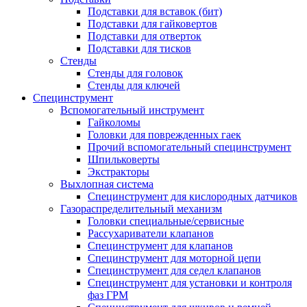
Подставки для вставок (бит)
Подставки для гайковертов
Подставки для отверток
Подставки для тисков
Стенды
Стенды для головок
Стенды для ключей
Специнструмент
Вспомогательный инструмент
Гайколомы
Головки для поврежденных гаек
Прочий вспомогательный специнструмент
Шпильковерты
Экстракторы
Выхлопная система
Специнструмент для кислородных датчиков
Газораспределительный механизм
Головки специальные/сервисные
Рассухариватели клапанов
Специнструмент для клапанов
Специнструмент для моторной цепи
Специнструмент для седел клапанов
Специнструмент для установки и контроля
фаз ГРМ