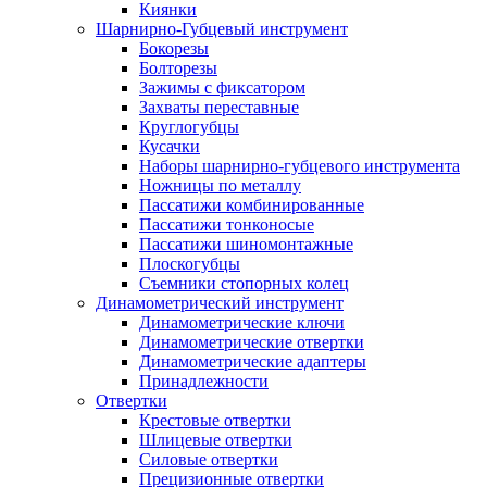
Киянки
Шарнирно-Губцевый инструмент
Бокорезы
Болторезы
Зажимы с фиксатором
Захваты переставные
Круглогубцы
Кусачки
Наборы шарнирно-губцевого инструмента
Ножницы по металлу
Пассатижи комбинированные
Пассатижи тонконосые
Пассатижи шиномонтажные
Плоскогубцы
Съемники стопорных колец
Динамометрический инструмент
Динамометрические ключи
Динамометрические отвертки
Динамометрические адаптеры
Принадлежности
Отвертки
Крестовые отвертки
Шлицевые отвертки
Силовые отвертки
Прецизионные отвертки