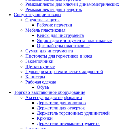
Ремкомплекты для ключей динамометрических
Ремкомплекты для трещоток
Сопутствующие товары
Средства защиты
Рабочие перчатки
Мебель пластиковая
Кейсы для инструмента
Ящики для инструмента пластиковые
Органайзеры пластиковые
Сумки для инструмента
Пистолеты для герметиков и клея
Заклепочники
Щетки ручные
Пульверизатор технических жидкостей
Канистры
Рабочая одежда
Обувь
Торгово-выставочное оборудование
Аксессуары для перфорации
Держатели для молотков
Держатели для отверток
Держатель торсионных удлинителей
Крючки
Держатели пневмоинструмента
Подставки