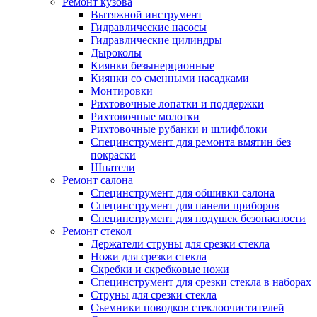
Ремонт кузова
Вытяжной инструмент
Гидравлические насосы
Гидравлические цилиндры
Дыроколы
Киянки безынерционные
Киянки со сменными насадками
Монтировки
Рихтовочные лопатки и поддержки
Рихтовочные молотки
Рихтовочные рубанки и шлифблоки
Специнструмент для ремонта вмятин без
покраски
Шпатели
Ремонт салона
Специнструмент для обшивки салона
Специнструмент для панели приборов
Специнструмент для подушек безопасности
Ремонт стекол
Держатели струны для срезки стекла
Ножи для срезки стекла
Скребки и скребковые ножи
Специнструмент для срезки стекла в наборах
Струны для срезки стекла
Съемники поводков стеклоочистителей