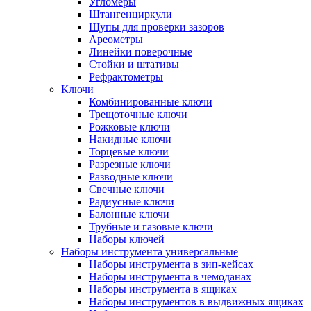
Угломеры
Штангенциркули
Щупы для проверки зазоров
Ареометры
Линейки поверочные
Стойки и штативы
Рефрактометры
Ключи
Комбинированные ключи
Трещоточные ключи
Рожковые ключи
Накидные ключи
Торцевые ключи
Разрезные ключи
Разводные ключи
Свечные ключи
Радиусные ключи
Балонные ключи
Трубные и газовые ключи
Наборы ключей
Наборы инструмента универсальные
Наборы инструмента в зип-кейсах
Наборы инструмента в чемоданах
Наборы инструмента в ящиках
Наборы инструментов в выдвижных ящиках