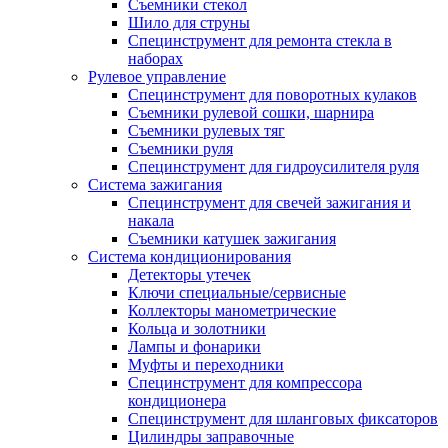
Съемники стекол
Шило для струны
Специнструмент для ремонта стекла в
наборах
Рулевое управление
Специнструмент для поворотных кулаков
Съемники рулевой сошки, шарнира
Съемники рулевых тяг
Съемники руля
Специнструмент для гидроусилителя руля
Система зажигания
Специнструмент для свечей зажигания и
накала
Съемники катушек зажигания
Система кондиционирования
Детекторы утечек
Ключи специальные/сервисные
Коллекторы манометрические
Кольца и золотники
Лампы и фонарики
Муфты и переходники
Специнструмент для компрессора
кондиционера
Специнструмент для шланговых фиксаторов
Цилиндры заправочные