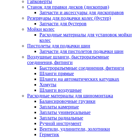
Гайковерты
Станок для правки дисков (дископрав)
Запчасти и аксессуары для дископравов
Резервуары для подкачки колес (бустер)
Запчасти для бустеров
Мойки колес
Расходные материалы для установок мойки
колес
Пистолеты для подкачки шин
Запчасти для пистолетов подкачки шин
Воздушные шланги, быстроразъемные
соединения, фитинги
Быстроразъемные соединения, фитинги
Шланги прямые
Шланги на автоматических катушках
Хомуты
Шланги воздушные
Расходные материалы для шиномонтажа
Балансировочные грузики
Заплаты камерные
Заплаты универсальные
Заплаты радиальные
Ручной инструмент
Вентили, удлинители, золотники
Герметик