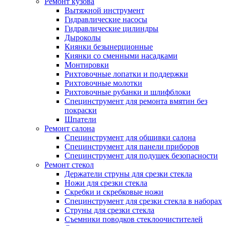
Ремонт кузова
Вытяжной инструмент
Гидравлические насосы
Гидравлические цилиндры
Дыроколы
Киянки безынерционные
Киянки со сменными насадками
Монтировки
Рихтовочные лопатки и поддержки
Рихтовочные молотки
Рихтовочные рубанки и шлифблоки
Специнструмент для ремонта вмятин без
покраски
Шпатели
Ремонт салона
Специнструмент для обшивки салона
Специнструмент для панели приборов
Специнструмент для подушек безопасности
Ремонт стекол
Держатели струны для срезки стекла
Ножи для срезки стекла
Скребки и скребковые ножи
Специнструмент для срезки стекла в наборах
Струны для срезки стекла
Съемники поводков стеклоочистителей