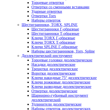
Торцевые отвертки
Отвертки со сменными вставками
Ударные отвертки
Отвертки Torx
Наборы отверток
Шестигранники, TORX, SPLINE
Шестигранники Г-образные
Шестигранники Т-образные
Ключи TORX Г-образные
Ключи TORX Т-образные
Ключи SPLINE Г-образные
Наборы шестигранников, Torx, Spline
Диэлектрический инструмент
Торцевые головки диэлектрические
Насадки диэлектрические
Трещотки диэлектрические
Воротки диэлектрические
Ключи накидные 75° диэлектрические
Ключи рожковые диэлектрические
Ключи разводные диэлектрические
Отвертки диэлектрические
Шарнирно-губцевый инструмент
диэлектрический
Удлинители диэлектрические
Наборы отверток диэлектрических