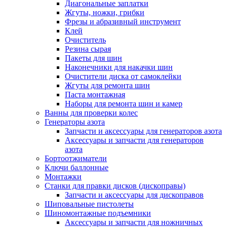
Диагональные заплатки
Жгуты, ножки, грибки
Фрезы и абразивный инструмент
Клей
Очиститель
Резина сырая
Пакеты для шин
Наконечники для накачки шин
Очистители диска от самоклейки
Жгуты для ремонта шин
Паста монтажная
Наборы для ремонта шин и камер
Ванны для проверки колес
Генераторы азота
Запчасти и аксессуары для генераторов азота
Аксессуары и запчасти для генераторов
азота
Бортоотжиматели
Ключи баллонные
Монтажки
Станки для правки дисков (дископравы)
Запчасти и аксессуары для дископравов
Шиповальные пистолеты
Шиномонтажные подъемники
Аксессуары и запчасти для ножничных