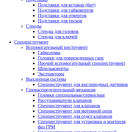
Подставки для вставок (бит)
Подставки для гайковертов
Подставки для отверток
Подставки для тисков
Стенды
Стенды для головок
Стенды для ключей
Специнструмент
Вспомогательный инструмент
Гайколомы
Головки для поврежденных гаек
Прочий вспомогательный специнструмент
Шпильковерты
Экстракторы
Выхлопная система
Специнструмент для кислородных датчиков
Газораспределительный механизм
Головки специальные/сервисные
Рассухариватели клапанов
Специнструмент для клапанов
Специнструмент для моторной цепи
Специнструмент для седел клапанов
Специнструмент для установки и контроля
фаз ГРМ