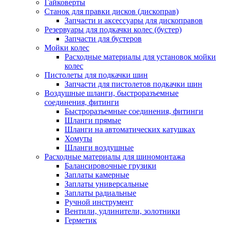
Гайковерты
Станок для правки дисков (дископрав)
Запчасти и аксессуары для дископравов
Резервуары для подкачки колес (бустер)
Запчасти для бустеров
Мойки колес
Расходные материалы для установок мойки
колес
Пистолеты для подкачки шин
Запчасти для пистолетов подкачки шин
Воздушные шланги, быстроразъемные
соединения, фитинги
Быстроразъемные соединения, фитинги
Шланги прямые
Шланги на автоматических катушках
Хомуты
Шланги воздушные
Расходные материалы для шиномонтажа
Балансировочные грузики
Заплаты камерные
Заплаты универсальные
Заплаты радиальные
Ручной инструмент
Вентили, удлинители, золотники
Герметик