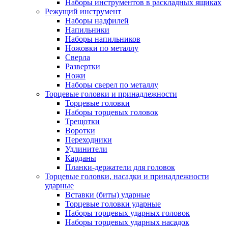
Наборы инструментов в раскладных ящиках
Режущий инструмент
Наборы надфилей
Напильники
Наборы напильников
Ножовки по металлу
Сверла
Развертки
Ножи
Наборы сверел по металлу
Торцевые головки и принадлежности
Торцевые головки
Наборы торцевых головок
Трещотки
Воротки
Переходники
Удлинители
Карданы
Планки-держатели для головок
Торцевые головки, насадки и принадлежности
ударные
Вставки (биты) ударные
Торцевые головки ударные
Наборы торцевых ударных головок
Наборы торцевых ударных насадок