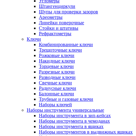
Угломеры
Штангенциркули
Щупы для проверки зазоров
Ареометры
Линейки поверочные
Стойки и штативы
Рефрактометры
Ключи
Комбинированные ключи
Трещоточные ключи
Рожковые ключи
Накидные ключи
Торцевые ключи
Разрезные ключи
Разводные ключи
Свечные ключи
Радиусные ключи
Балонные ключи
Трубные и газовые ключи
Наборы ключей
Наборы инструмента универсальные
Наборы инструмента в зип-кейсах
Наборы инструмента в чемоданах
Наборы инструмента в ящиках
Наборы инструментов в выдвижных ящиках