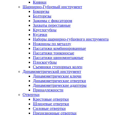
Киянки
Шарнирно-Губцевый инструмент
Бокорезы
Болторезы
Зажимы с фиксатором
Захваты переставные
Круглогубцы
Кусачки
Наборы шарнирно-губцевого инструмента
Ножницы по металлу
Пассатижи комбинированные
Пассатижи тонконосые
Пассатижи шиномонтажные
Плоскогубцы
Съемники стопорных колец
Динамометрический инструмент
Динамометрические ключи
Динамометрические отвертки
Динамометрические адаптеры
Принадлежности
Отвертки
Крестовые отвертки
Шлицевые отвертки
Силовые отвертки
Прецизионные отвертки