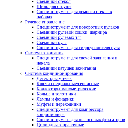
Съемники стекол
Шило для струны
Специнструмент для ремонта стекла в
наборах
Рулевое управление
Специнструмент для поворотных кулаков
Съемники рулевой сошки, шарнира
Съемники рулевых тяг
Съемники руля
Специнструмент для гидроусилителя руля
Система зажигания
Специнструмент для свечей зажигания и
накала
Съемники катушек зажигания
Система кондиционирования
Детекторы утечек
Ключи специальные/сервисные
Коллекторы манометрические
Кольца и золотники
Лампы и фонарики
Муфты и переходники
Специнструмент для компрессора
кондиционера
Специнструмент для шланговых фиксаторов
Цилиндры заправочные