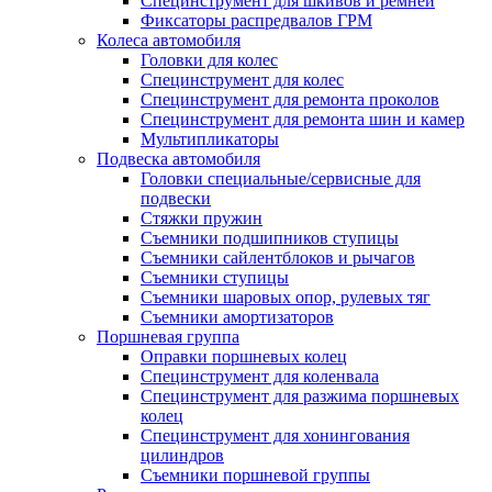
Специнструмент для шкивов и ремней
Фиксаторы распредвалов ГРМ
Колеса автомобиля
Головки для колес
Специнструмент для колес
Специнструмент для ремонта проколов
Специнструмент для ремонта шин и камер
Мультипликаторы
Подвеска автомобиля
Головки специальные/сервисные для
подвески
Стяжки пружин
Съемники подшипников ступицы
Съемники сайлентблоков и рычагов
Съемники ступицы
Съемники шаровых опор, рулевых тяг
Съемники амортизаторов
Поршневая группа
Оправки поршневых колец
Специнструмент для коленвала
Специнструмент для разжима поршневых
колец
Специнструмент для хонингования
цилиндров
Съемники поршневой группы