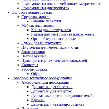
Ремкомплекты для ключей динамометрических
Ремкомплекты для трещоток
Сопутствующие товары
Средства защиты
Рабочие перчатки
Мебель пластиковая
Кейсы для инструмента
Ящики для инструмента пластиковые
Органайзеры пластиковые
Сумки для инструмента
Пистолеты для герметиков и клея
Заклепочники
Щетки ручные
Пульверизатор технических жидкостей
Канистры
Рабочая одежда
Обувь
Торгово-выставочное оборудование
Аксессуары для перфорации
Держатели для молотков
Держатели для отверток
Держатель торсионных удлинителей
Крючки
Держатели пневмоинструмента
Подставки