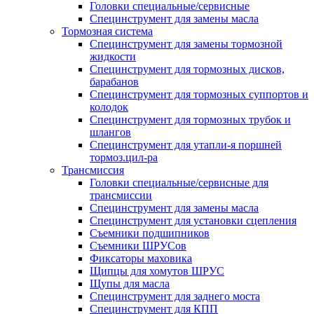
Головки специальные/сервисные
Специнструмент для замены масла
Тормозная система
Специнструмент для замены тормозной
жидкости
Специнструмент для тормозных дисков,
барабанов
Специнструмент для тормозных суппортов и
колодок
Специнструмент для тормозных трубок и
шлангов
Специнструмент для утапли-я поршней
тормоз.цил-ра
Трансмиссия
Головки специальные/сервисные для
трансмиссии
Специнструмент для замены масла
Специнструмент для установки сцепления
Съемники подшипников
Съемники ШРУСов
Фиксаторы маховика
Щипцы для хомутов ШРУС
Щупы для масла
Специнструмент для заднего моста
Специнструмент для КПП