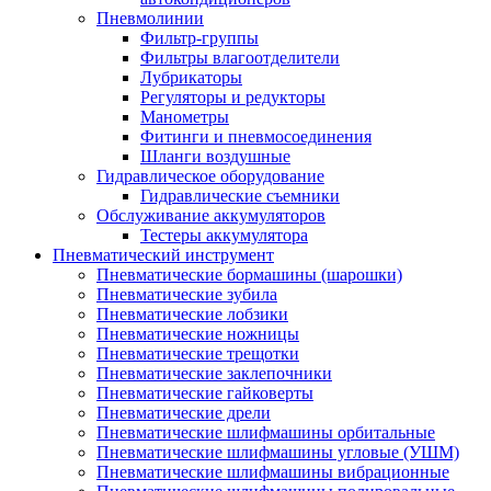
Пневмолинии
Фильтр-группы
Фильтры влагоотделители
Лубрикаторы
Регуляторы и редукторы
Манометры
Фитинги и пневмосоединения
Шланги воздушные
Гидравлическое оборудование
Гидравлические съемники
Обслуживание аккумуляторов
Тестеры аккумулятора
Пневматический инструмент
Пневматические бормашины (шарошки)
Пневматические зубила
Пневматические лобзики
Пневматические ножницы
Пневматические трещотки
Пневматические заклепочники
Пневматические гайковерты
Пневматические дрели
Пневматические шлифмашины орбитальные
Пневматические шлифмашины угловые (УШМ)
Пневматические шлифмашины вибрационные