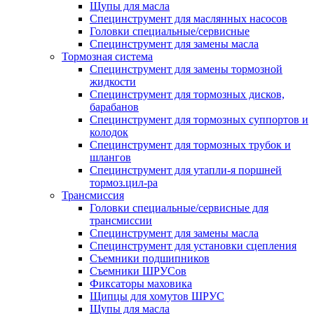
Щупы для масла
Специнструмент для маслянных насосов
Головки специальные/сервисные
Специнструмент для замены масла
Тормозная система
Специнструмент для замены тормозной
жидкости
Специнструмент для тормозных дисков,
барабанов
Специнструмент для тормозных суппортов и
колодок
Специнструмент для тормозных трубок и
шлангов
Специнструмент для утапли-я поршней
тормоз.цил-ра
Трансмиссия
Головки специальные/сервисные для
трансмиссии
Специнструмент для замены масла
Специнструмент для установки сцепления
Съемники подшипников
Съемники ШРУСов
Фиксаторы маховика
Щипцы для хомутов ШРУС
Щупы для масла