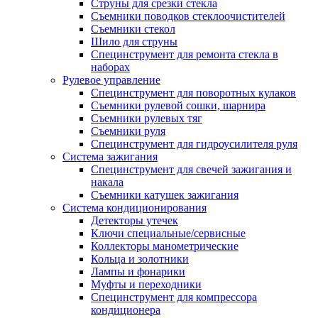
Струны для срезки стекла
Съемники поводков стеклоочистителей
Съемники стекол
Шило для струны
Специнструмент для ремонта стекла в
наборах
Рулевое управление
Специнструмент для поворотных кулаков
Съемники рулевой сошки, шарнира
Съемники рулевых тяг
Съемники руля
Специнструмент для гидроусилителя руля
Система зажигания
Специнструмент для свечей зажигания и
накала
Съемники катушек зажигания
Система кондиционирования
Детекторы утечек
Ключи специальные/сервисные
Коллекторы манометрические
Кольца и золотники
Лампы и фонарики
Муфты и переходники
Специнструмент для компрессора
кондиционера