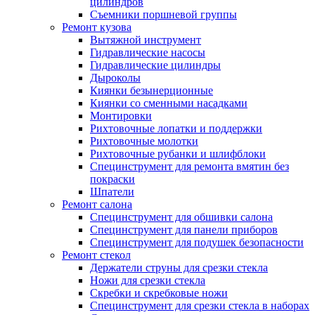
цилиндров
Съемники поршневой группы
Ремонт кузова
Вытяжной инструмент
Гидравлические насосы
Гидравлические цилиндры
Дыроколы
Киянки безынерционные
Киянки со сменными насадками
Монтировки
Рихтовочные лопатки и поддержки
Рихтовочные молотки
Рихтовочные рубанки и шлифблоки
Специнструмент для ремонта вмятин без
покраски
Шпатели
Ремонт салона
Специнструмент для обшивки салона
Специнструмент для панели приборов
Специнструмент для подушек безопасности
Ремонт стекол
Держатели струны для срезки стекла
Ножи для срезки стекла
Скребки и скребковые ножи
Специнструмент для срезки стекла в наборах