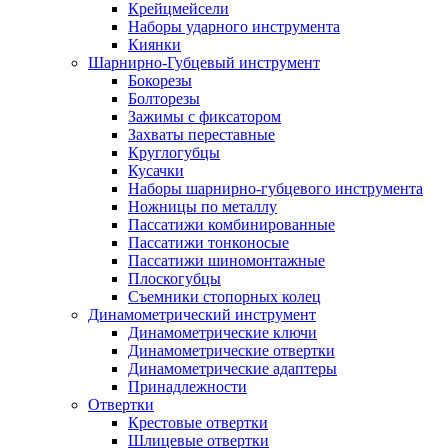
Крейцмейсели
Наборы ударного инструмента
Киянки
Шарнирно-Губцевый инструмент
Бокорезы
Болторезы
Зажимы с фиксатором
Захваты переставные
Круглогубцы
Кусачки
Наборы шарнирно-губцевого инструмента
Ножницы по металлу
Пассатижи комбинированные
Пассатижи тонконосые
Пассатижи шиномонтажные
Плоскогубцы
Съемники стопорных колец
Динамометрический инструмент
Динамометрические ключи
Динамометрические отвертки
Динамометрические адаптеры
Принадлежности
Отвертки
Крестовые отвертки
Шлицевые отвертки