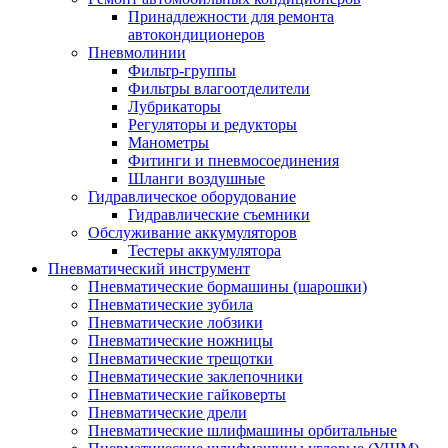
Принадлежности для ремонта
автокондиционеров
Пневмолинии
Фильтр-группы
Фильтры влагоотделители
Лубрикаторы
Регуляторы и редукторы
Манометры
Фитинги и пневмосоединения
Шланги воздушные
Гидравлическое оборудование
Гидравлические съемники
Обслуживание аккумуляторов
Тестеры аккумулятора
Пневматический инструмент
Пневматические бормашины (шарошки)
Пневматические зубила
Пневматические лобзики
Пневматические ножницы
Пневматические трещотки
Пневматические заклепочники
Пневматические гайковерты
Пневматические дрели
Пневматические шлифмашины орбитальные