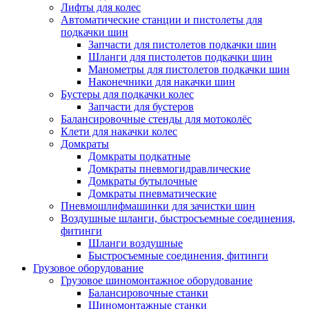
Лифты для колес
Автоматические станции и пистолеты для
подкачки шин
Запчасти для пистолетов подкачки шин
Шланги для пистолетов подкачки шин
Манометры для пистолетов подкачки шин
Наконечники для накачки шин
Бустеры для подкачки колес
Запчасти для бустеров
Балансировочные стенды для мотоколёс
Клети для накачки колес
Домкраты
Домкраты подкатные
Домкраты пневмогидравлические
Домкраты бутылочные
Домкраты пневматические
Пневмошлифмашинки для зачистки шин
Воздушные шланги, быстросъемные соединения,
фитинги
Шланги воздушные
Быстросъемные соединения, фитинги
Грузовое оборудование
Грузовое шиномонтажное оборудование
Балансировочные станки
Шиномонтажные станки