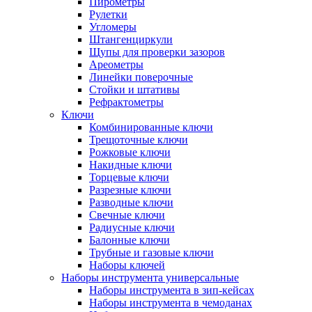
Пирометры
Рулетки
Угломеры
Штангенциркули
Щупы для проверки зазоров
Ареометры
Линейки поверочные
Стойки и штативы
Рефрактометры
Ключи
Комбинированные ключи
Трещоточные ключи
Рожковые ключи
Накидные ключи
Торцевые ключи
Разрезные ключи
Разводные ключи
Свечные ключи
Радиусные ключи
Балонные ключи
Трубные и газовые ключи
Наборы ключей
Наборы инструмента универсальные
Наборы инструмента в зип-кейсах
Наборы инструмента в чемоданах