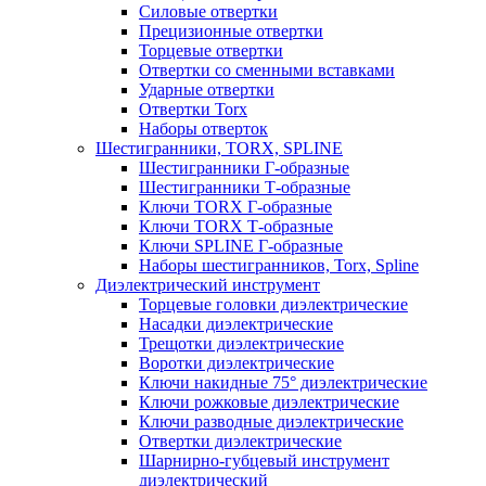
Силовые отвертки
Прецизионные отвертки
Торцевые отвертки
Отвертки со сменными вставками
Ударные отвертки
Отвертки Torx
Наборы отверток
Шестигранники, TORX, SPLINE
Шестигранники Г-образные
Шестигранники Т-образные
Ключи TORX Г-образные
Ключи TORX Т-образные
Ключи SPLINE Г-образные
Наборы шестигранников, Torx, Spline
Диэлектрический инструмент
Торцевые головки диэлектрические
Насадки диэлектрические
Трещотки диэлектрические
Воротки диэлектрические
Ключи накидные 75° диэлектрические
Ключи рожковые диэлектрические
Ключи разводные диэлектрические
Отвертки диэлектрические
Шарнирно-губцевый инструмент
диэлектрический