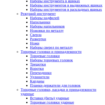
Наборы инструмента в ящиках
Наборы инструментов в выдвижных ящиках
Наборы инструментов в раскладных ящиках
Режущий инструмент
Наборы надфилей
Напильники
Наборы напильников
Ножовки по металлу
Сверла
Развертки
Ножи
Наборы сверел по металлу
Торцевые головки и принадлежности
Торцевые головки
Наборы торцевых головок
Трещотки
Воротки
Переходники
Удлинители
Карданы
Планки-держатели для головок
Торцевые головки, насадки и принадлежности
ударные
Вставки (биты) ударные
Торцевые головки ударные