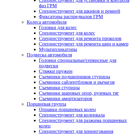
Специнструмент для установки и контроля
фаз ГРМ
Специнструмент для шкивов и ремней
Фиксаторы распредвалов ГРМ
Колеса автомобиля
Головки для колес
Специнструмент для колес
Специнструмент для ремонта проколов
Специнструмент для ремонта шин и камер
Мультипликаторы
Подвеска автомобиля
Головки специальные/сервисные для
подвески
Стяжки пружин
Съемники подшипников ступицы
Съемники сайлентблоков и рычагов
Съемники ступицы
Съемники шаровых опор, рулевых тяг
Съемники амортизаторов
Поршневая группа
Оправки поршневых колец
Специнструмент для коленвала
Специнструмент для разжима поршневых
колец
Специнструмент для хонингования