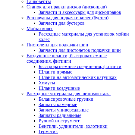
Гайковерты
Станок для правки дисков (дископрав)
Запчасти и аксессуары для дископравов
Резервуары для подкачки колес (бустер)
Запчасти для бустеров
Мойки колес
Расходные материалы для установок мойки
колес
Пистолеты для подкачки шин
Запчасти для пистолетов подкачки шин
Воздушные шланги, быстроразъемные
соединения, фитинги
Быстроразъемные соединения, фитинги
Шланги прямые
Шланги на автоматических катушках
Хомуты
Шланги воздушные
Расходные материалы для шиномонтажа
Балансировочные грузики
Заплаты камерные
Заплаты универсальные
Заплаты радиальные
Ручной инструмент
Вентили, удлинители, золотники
Герметик