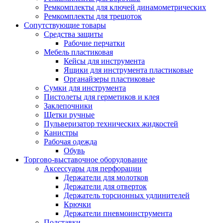
Ремкомплекты для ключей динамометрических
Ремкомплекты для трещоток
Сопутствующие товары
Средства защиты
Рабочие перчатки
Мебель пластиковая
Кейсы для инструмента
Ящики для инструмента пластиковые
Органайзеры пластиковые
Сумки для инструмента
Пистолеты для герметиков и клея
Заклепочники
Щетки ручные
Пульверизатор технических жидкостей
Канистры
Рабочая одежда
Обувь
Торгово-выставочное оборудование
Аксессуары для перфорации
Держатели для молотков
Держатели для отверток
Держатель торсионных удлинителей
Крючки
Держатели пневмоинструмента
Подставки