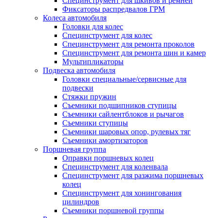
Специнструмент для шкивов и ремней
Фиксаторы распредвалов ГРМ
Колеса автомобиля
Головки для колес
Специнструмент для колес
Специнструмент для ремонта проколов
Специнструмент для ремонта шин и камер
Мультипликаторы
Подвеска автомобиля
Головки специальные/сервисные для
подвески
Стяжки пружин
Съемники подшипников ступицы
Съемники сайлентблоков и рычагов
Съемники ступицы
Съемники шаровых опор, рулевых тяг
Съемники амортизаторов
Поршневая группа
Оправки поршневых колец
Специнструмент для коленвала
Специнструмент для разжима поршневых
колец
Специнструмент для хонингования
цилиндров
Съемники поршневой группы