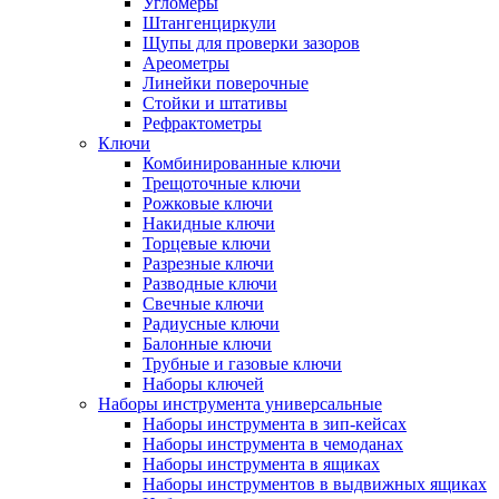
Угломеры
Штангенциркули
Щупы для проверки зазоров
Ареометры
Линейки поверочные
Стойки и штативы
Рефрактометры
Ключи
Комбинированные ключи
Трещоточные ключи
Рожковые ключи
Накидные ключи
Торцевые ключи
Разрезные ключи
Разводные ключи
Свечные ключи
Радиусные ключи
Балонные ключи
Трубные и газовые ключи
Наборы ключей
Наборы инструмента универсальные
Наборы инструмента в зип-кейсах
Наборы инструмента в чемоданах
Наборы инструмента в ящиках
Наборы инструментов в выдвижных ящиках