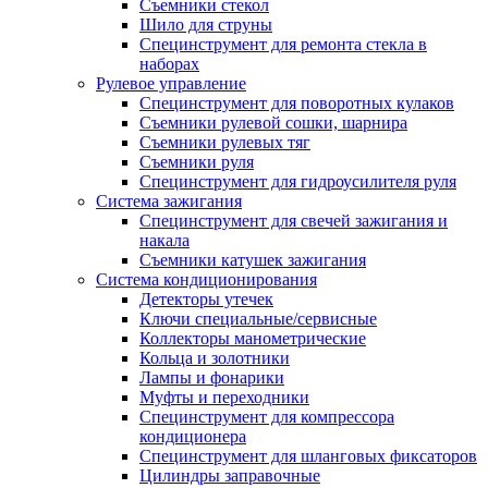
Съемники стекол
Шило для струны
Специнструмент для ремонта стекла в
наборах
Рулевое управление
Специнструмент для поворотных кулаков
Съемники рулевой сошки, шарнира
Съемники рулевых тяг
Съемники руля
Специнструмент для гидроусилителя руля
Система зажигания
Специнструмент для свечей зажигания и
накала
Съемники катушек зажигания
Система кондиционирования
Детекторы утечек
Ключи специальные/сервисные
Коллекторы манометрические
Кольца и золотники
Лампы и фонарики
Муфты и переходники
Специнструмент для компрессора
кондиционера
Специнструмент для шланговых фиксаторов
Цилиндры заправочные