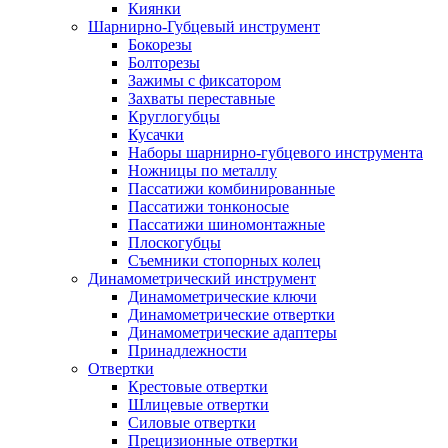
Киянки
Шарнирно-Губцевый инструмент
Бокорезы
Болторезы
Зажимы с фиксатором
Захваты переставные
Круглогубцы
Кусачки
Наборы шарнирно-губцевого инструмента
Ножницы по металлу
Пассатижи комбинированные
Пассатижи тонконосые
Пассатижи шиномонтажные
Плоскогубцы
Съемники стопорных колец
Динамометрический инструмент
Динамометрические ключи
Динамометрические отвертки
Динамометрические адаптеры
Принадлежности
Отвертки
Крестовые отвертки
Шлицевые отвертки
Силовые отвертки
Прецизионные отвертки