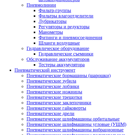
Пневмолинии
Фильтр-группы
Фильтры влагоотделители
Лубрикаторы
Регуляторы и редукторы
Манометры
Фитинги и пневмосоединения
Шланги воздушные
Гидравлическое оборудование
Гидравлические съемники
Обслуживание аккумуляторов
Тестеры аккумулятора
Пневматический инструмент
Пневматические бормашины (шарошки)
Пневматические зубила
Пневматические лобзики
Пневматические ножницы
Пневматические трещотки
Пневматические заклепочники
Пневматические гайковерты
Пневматические дрели
Пневматические шлифмашины орбитальные
Пневматические шлифмашины угловые (УШМ)
Пневматические шлифмашины вибрационные