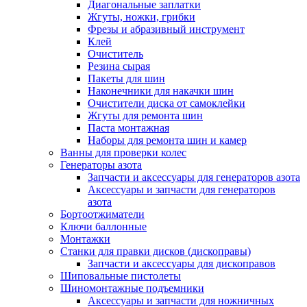
Диагональные заплатки
Жгуты, ножки, грибки
Фрезы и абразивный инструмент
Клей
Очиститель
Резина сырая
Пакеты для шин
Наконечники для накачки шин
Очистители диска от самоклейки
Жгуты для ремонта шин
Паста монтажная
Наборы для ремонта шин и камер
Ванны для проверки колес
Генераторы азота
Запчасти и аксессуары для генераторов азота
Аксессуары и запчасти для генераторов
азота
Бортоотжиматели
Ключи баллонные
Монтажки
Станки для правки дисков (дископравы)
Запчасти и аксессуары для дископравов
Шиповальные пистолеты
Шиномонтажные подъемники
Аксессуары и запчасти для ножничных