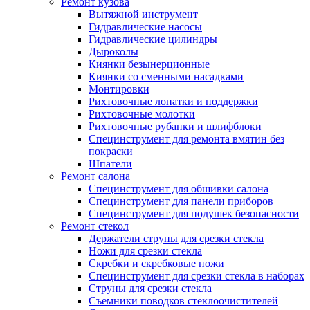
Ремонт кузова
Вытяжной инструмент
Гидравлические насосы
Гидравлические цилиндры
Дыроколы
Киянки безынерционные
Киянки со сменными насадками
Монтировки
Рихтовочные лопатки и поддержки
Рихтовочные молотки
Рихтовочные рубанки и шлифблоки
Специнструмент для ремонта вмятин без
покраски
Шпатели
Ремонт салона
Специнструмент для обшивки салона
Специнструмент для панели приборов
Специнструмент для подушек безопасности
Ремонт стекол
Держатели струны для срезки стекла
Ножи для срезки стекла
Скребки и скребковые ножи
Специнструмент для срезки стекла в наборах
Струны для срезки стекла
Съемники поводков стеклоочистителей