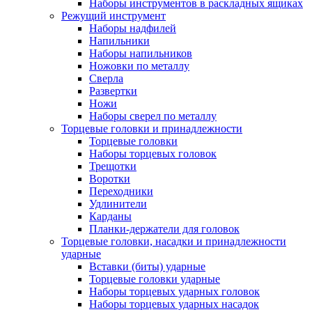
Наборы инструментов в раскладных ящиках
Режущий инструмент
Наборы надфилей
Напильники
Наборы напильников
Ножовки по металлу
Сверла
Развертки
Ножи
Наборы сверел по металлу
Торцевые головки и принадлежности
Торцевые головки
Наборы торцевых головок
Трещотки
Воротки
Переходники
Удлинители
Карданы
Планки-держатели для головок
Торцевые головки, насадки и принадлежности
ударные
Вставки (биты) ударные
Торцевые головки ударные
Наборы торцевых ударных головок
Наборы торцевых ударных насадок