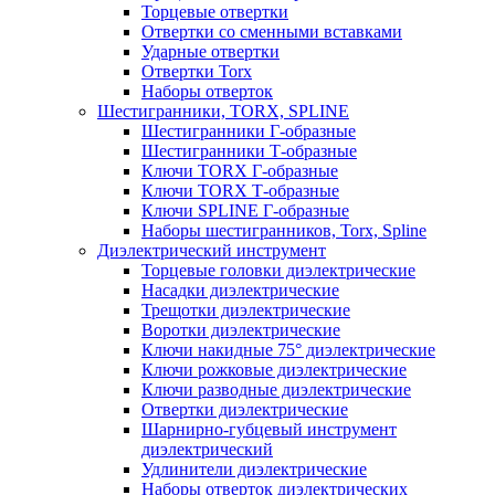
Торцевые отвертки
Отвертки со сменными вставками
Ударные отвертки
Отвертки Torx
Наборы отверток
Шестигранники, TORX, SPLINE
Шестигранники Г-образные
Шестигранники Т-образные
Ключи TORX Г-образные
Ключи TORX Т-образные
Ключи SPLINE Г-образные
Наборы шестигранников, Torx, Spline
Диэлектрический инструмент
Торцевые головки диэлектрические
Насадки диэлектрические
Трещотки диэлектрические
Воротки диэлектрические
Ключи накидные 75° диэлектрические
Ключи рожковые диэлектрические
Ключи разводные диэлектрические
Отвертки диэлектрические
Шарнирно-губцевый инструмент
диэлектрический
Удлинители диэлектрические
Наборы отверток диэлектрических