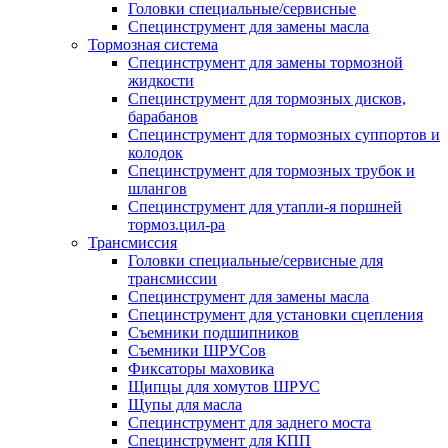
Головки специальные/сервисные
Специнструмент для замены масла
Тормозная система
Специнструмент для замены тормозной
жидкости
Специнструмент для тормозных дисков,
барабанов
Специнструмент для тормозных суппортов и
колодок
Специнструмент для тормозных трубок и
шлангов
Специнструмент для утапли-я поршней
тормоз.цил-ра
Трансмиссия
Головки специальные/сервисные для
трансмиссии
Специнструмент для замены масла
Специнструмент для установки сцепления
Съемники подшипников
Съемники ШРУСов
Фиксаторы маховика
Щипцы для хомутов ШРУС
Щупы для масла
Специнструмент для заднего моста
Специнструмент для КПП