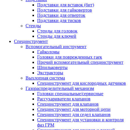
Подставки для вставок (бит)
Подставки для гайковертов
Подставки для отверток
Подставки для тисков
Стенды
Стенды для головок
Стенды для ключей
Специнструмент
Вспомогательный инструмент
Гайколомы
Головки для поврежденных гаек
Прочий вспомогательный специнструмент
Шпильковерты
Экстракторы
Выхлопная система
Специнструмент для кислородных датчиков
Газораспределительный механизм
Головки специальные/сервисные
Рассухариватели клапанов
Специнструмент для клапанов
Специнструмент для моторной цепи
Специнструмент для седел клапанов
Специнструмент для установки и контроля
фаз ГРМ