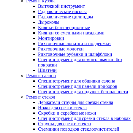
Ремонт кузова
Вытяжной инструмент
Гидравлические насосы
Гидравлические цилиндры
Дыроколы
Киянки безынерционные
Киянки со сменными насадками
Монтировки
Рихтовочные лопатки и поддержки
Рихтовочные молотки
Рихтовочные рубанки и шлифблоки
Специнструмент для ремонта вмятин без
покраски
Шпатели
Ремонт салона
Специнструмент для обшивки салона
Специнструмент для панели приборов
Специнструмент для подушек безопасности
Ремонт стекол
Держатели струны для срезки стекла
Ножи для срезки стекла
Скребки и скребковые ножи
Специнструмент для срезки стекла в наборах
Струны для срезки стекла
Съемники поводков стеклоочистителей