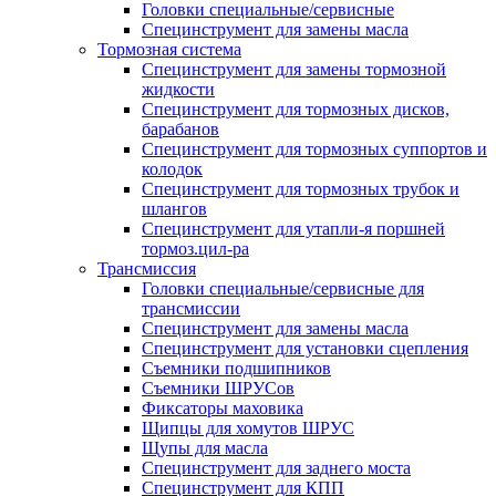
Головки специальные/сервисные
Специнструмент для замены масла
Тормозная система
Специнструмент для замены тормозной
жидкости
Специнструмент для тормозных дисков,
барабанов
Специнструмент для тормозных суппортов и
колодок
Специнструмент для тормозных трубок и
шлангов
Специнструмент для утапли-я поршней
тормоз.цил-ра
Трансмиссия
Головки специальные/сервисные для
трансмиссии
Специнструмент для замены масла
Специнструмент для установки сцепления
Съемники подшипников
Съемники ШРУСов
Фиксаторы маховика
Щипцы для хомутов ШРУС
Щупы для масла
Специнструмент для заднего моста
Специнструмент для КПП