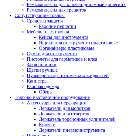
Ремкомплекты для ключей динамометрических
Ремкомплекты для трещоток
Сопутствующие товары
Средства защиты
Рабочие перчатки
Мебель пластиковая
Кейсы для инструмента
Ящики для инструмента пластиковые
Органайзеры пластиковые
Сумки для инструмента
Пистолеты для герметиков и клея
Заклепочники
Щетки ручные
Пульверизатор технических жидкостей
Канистры
Рабочая одежда
Обувь
Торгово-выставочное оборудование
Аксессуары для перфорации
Держатели для молотков
Держатели для отверток
Держатель торсионных удлинителей
Крючки
Держатели пневмоинструмента
Подставки