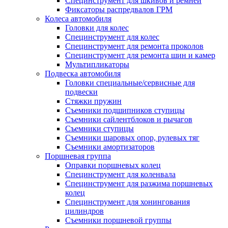
Специнструмент для шкивов и ремней
Фиксаторы распредвалов ГРМ
Колеса автомобиля
Головки для колес
Специнструмент для колес
Специнструмент для ремонта проколов
Специнструмент для ремонта шин и камер
Мультипликаторы
Подвеска автомобиля
Головки специальные/сервисные для
подвески
Стяжки пружин
Съемники подшипников ступицы
Съемники сайлентблоков и рычагов
Съемники ступицы
Съемники шаровых опор, рулевых тяг
Съемники амортизаторов
Поршневая группа
Оправки поршневых колец
Специнструмент для коленвала
Специнструмент для разжима поршневых
колец
Специнструмент для хонингования
цилиндров
Съемники поршневой группы