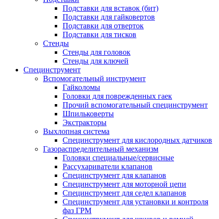
Подставки для вставок (бит)
Подставки для гайковертов
Подставки для отверток
Подставки для тисков
Стенды
Стенды для головок
Стенды для ключей
Специнструмент
Вспомогательный инструмент
Гайколомы
Головки для поврежденных гаек
Прочий вспомогательный специнструмент
Шпильковерты
Экстракторы
Выхлопная система
Специнструмент для кислородных датчиков
Газораспределительный механизм
Головки специальные/сервисные
Рассухариватели клапанов
Специнструмент для клапанов
Специнструмент для моторной цепи
Специнструмент для седел клапанов
Специнструмент для установки и контроля
фаз ГРМ