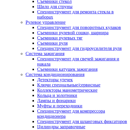
Съемники стекол
Шило для струны
Специнструмент для ремонта стекла в
наборах
Рулевое управление
Специнструмент для поворотных кулаков
Съемники рулевой сошки, шарнира
Съемники рулевых тяг
Съемники руля
Специнструмент для гидроусилителя руля
Система зажигания
Специнструмент для свечей зажигания и
накала
Съемники катушек зажигания
Система кондиционирования
Детекторы утечек
Ключи специальные/сервисные
Коллекторы манометрические
Кольца и золотники
Лампы и фонарики
Муфты и переходники
Специнструмент для компрессора
кондиционера
Специнструмент для шланговых фиксаторов
Цилиндры заправочные