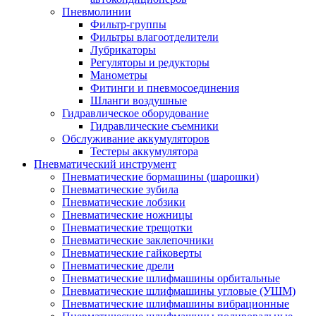
Пневмолинии
Фильтр-группы
Фильтры влагоотделители
Лубрикаторы
Регуляторы и редукторы
Манометры
Фитинги и пневмосоединения
Шланги воздушные
Гидравлическое оборудование
Гидравлические съемники
Обслуживание аккумуляторов
Тестеры аккумулятора
Пневматический инструмент
Пневматические бормашины (шарошки)
Пневматические зубила
Пневматические лобзики
Пневматические ножницы
Пневматические трещотки
Пневматические заклепочники
Пневматические гайковерты
Пневматические дрели
Пневматические шлифмашины орбитальные
Пневматические шлифмашины угловые (УШМ)
Пневматические шлифмашины вибрационные