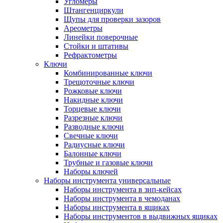
Угломеры
Штангенциркули
Щупы для проверки зазоров
Ареометры
Линейки поверочные
Стойки и штативы
Рефрактометры
Ключи
Комбинированные ключи
Трещоточные ключи
Рожковые ключи
Накидные ключи
Торцевые ключи
Разрезные ключи
Разводные ключи
Свечные ключи
Радиусные ключи
Балонные ключи
Трубные и газовые ключи
Наборы ключей
Наборы инструмента универсальные
Наборы инструмента в зип-кейсах
Наборы инструмента в чемоданах
Наборы инструмента в ящиках
Наборы инструментов в выдвижных ящиках