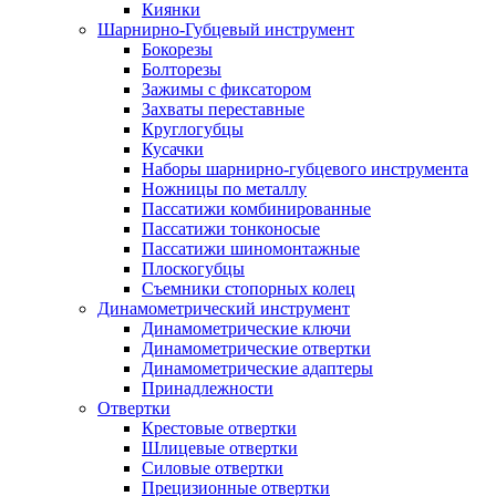
Киянки
Шарнирно-Губцевый инструмент
Бокорезы
Болторезы
Зажимы с фиксатором
Захваты переставные
Круглогубцы
Кусачки
Наборы шарнирно-губцевого инструмента
Ножницы по металлу
Пассатижи комбинированные
Пассатижи тонконосые
Пассатижи шиномонтажные
Плоскогубцы
Съемники стопорных колец
Динамометрический инструмент
Динамометрические ключи
Динамометрические отвертки
Динамометрические адаптеры
Принадлежности
Отвертки
Крестовые отвертки
Шлицевые отвертки
Силовые отвертки
Прецизионные отвертки