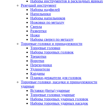
Наборы инструментов в раскладных ящиках
Режущий инструмент
Наборы надфилей
Напильники
Наборы напильников
Ножовки по металлу
Сверла
Развертки
Ножи
Наборы сверел по металлу
Торцевые головки и принадлежности
Торцевые головки
Наборы торцевых головок
Трещотки
Воротки
Переходники
Удлинители
Карданы
Планки-держатели для головок
Торцевые головки, насадки и принадлежности
ударные
Вставки (биты) ударные
Торцевые головки ударные
Наборы торцевых ударных головок
Наборы торцевых ударных насадок