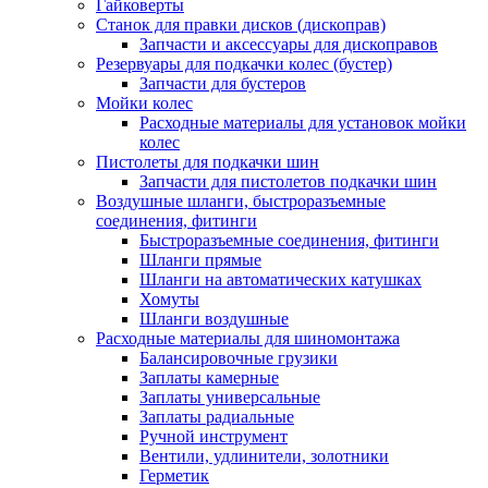
Гайковерты
Станок для правки дисков (дископрав)
Запчасти и аксессуары для дископравов
Резервуары для подкачки колес (бустер)
Запчасти для бустеров
Мойки колес
Расходные материалы для установок мойки
колес
Пистолеты для подкачки шин
Запчасти для пистолетов подкачки шин
Воздушные шланги, быстроразъемные
соединения, фитинги
Быстроразъемные соединения, фитинги
Шланги прямые
Шланги на автоматических катушках
Хомуты
Шланги воздушные
Расходные материалы для шиномонтажа
Балансировочные грузики
Заплаты камерные
Заплаты универсальные
Заплаты радиальные
Ручной инструмент
Вентили, удлинители, золотники
Герметик