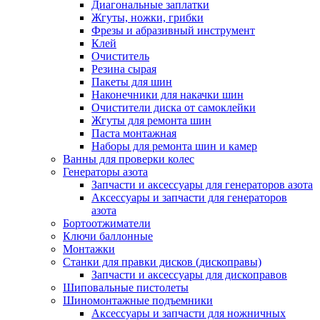
Диагональные заплатки
Жгуты, ножки, грибки
Фрезы и абразивный инструмент
Клей
Очиститель
Резина сырая
Пакеты для шин
Наконечники для накачки шин
Очистители диска от самоклейки
Жгуты для ремонта шин
Паста монтажная
Наборы для ремонта шин и камер
Ванны для проверки колес
Генераторы азота
Запчасти и аксессуары для генераторов азота
Аксессуары и запчасти для генераторов
азота
Бортоотжиматели
Ключи баллонные
Монтажки
Станки для правки дисков (дископравы)
Запчасти и аксессуары для дископравов
Шиповальные пистолеты
Шиномонтажные подъемники
Аксессуары и запчасти для ножничных