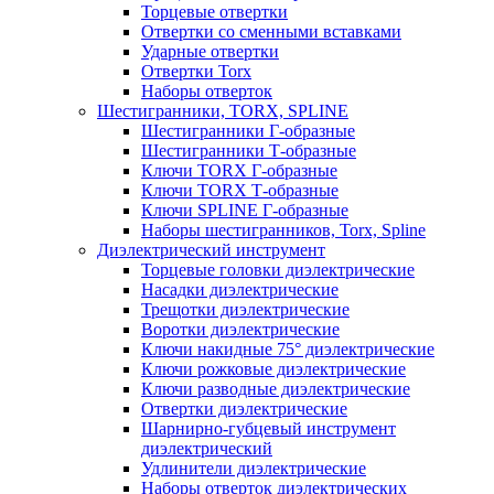
Торцевые отвертки
Отвертки со сменными вставками
Ударные отвертки
Отвертки Torx
Наборы отверток
Шестигранники, TORX, SPLINE
Шестигранники Г-образные
Шестигранники Т-образные
Ключи TORX Г-образные
Ключи TORX Т-образные
Ключи SPLINE Г-образные
Наборы шестигранников, Torx, Spline
Диэлектрический инструмент
Торцевые головки диэлектрические
Насадки диэлектрические
Трещотки диэлектрические
Воротки диэлектрические
Ключи накидные 75° диэлектрические
Ключи рожковые диэлектрические
Ключи разводные диэлектрические
Отвертки диэлектрические
Шарнирно-губцевый инструмент
диэлектрический
Удлинители диэлектрические
Наборы отверток диэлектрических