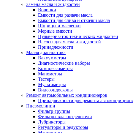
Замена масла и жидкостей
Воронки
Емкости для раздачи масла
Емкости для слива и откачки масла
Шприцы и масленки
Мерные емкости
Пульверизатор технических жидкостей
Насосы для масла и жидкостей
Принадлежности
Малая диагностика
Вакуумметры
Диагностические наборы
Компрессометры
Манометры
Тестеры
Мультиметры
Видеоэндоскопы
Ремонт автомобильных кондиционеров
Принадлежности для ремонта автокондицион
Пневмолинии
Фильтр-группы
Фильтры влагоотделители
Лубрикаторы
Регуляторы и редукторы
Манометры