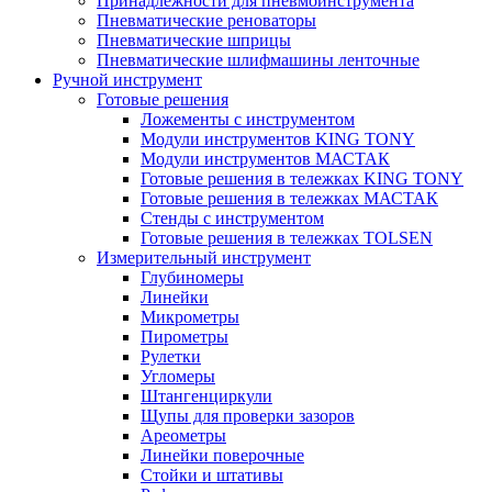
Принадлежности для пневмоинструмента
Пневматические реноваторы
Пневматические шприцы
Пневматические шлифмашины ленточные
Ручной инструмент
Готовые решения
Ложементы с инструментом
Модули инструментов KING TONY
Модули инструментов МАСТАК
Готовые решения в тележках KING TONY
Готовые решения в тележках МАСТАК
Стенды с инструментом
Готовые решения в тележках TOLSEN
Измерительный инструмент
Глубиномеры
Линейки
Микрометры
Пирометры
Рулетки
Угломеры
Штангенциркули
Щупы для проверки зазоров
Ареометры
Линейки поверочные
Стойки и штативы