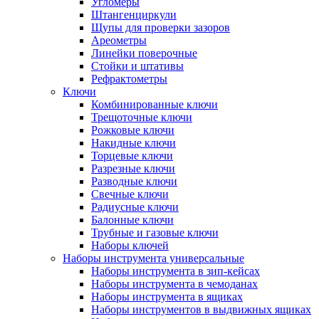
Угломеры
Штангенциркули
Щупы для проверки зазоров
Ареометры
Линейки поверочные
Стойки и штативы
Рефрактометры
Ключи
Комбинированные ключи
Трещоточные ключи
Рожковые ключи
Накидные ключи
Торцевые ключи
Разрезные ключи
Разводные ключи
Свечные ключи
Радиусные ключи
Балонные ключи
Трубные и газовые ключи
Наборы ключей
Наборы инструмента универсальные
Наборы инструмента в зип-кейсах
Наборы инструмента в чемоданах
Наборы инструмента в ящиках
Наборы инструментов в выдвижных ящиках