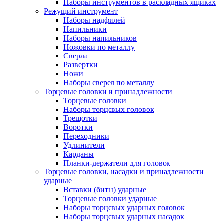
Наборы инструментов в раскладных ящиках
Режущий инструмент
Наборы надфилей
Напильники
Наборы напильников
Ножовки по металлу
Сверла
Развертки
Ножи
Наборы сверел по металлу
Торцевые головки и принадлежности
Торцевые головки
Наборы торцевых головок
Трещотки
Воротки
Переходники
Удлинители
Карданы
Планки-держатели для головок
Торцевые головки, насадки и принадлежности
ударные
Вставки (биты) ударные
Торцевые головки ударные
Наборы торцевых ударных головок
Наборы торцевых ударных насадок