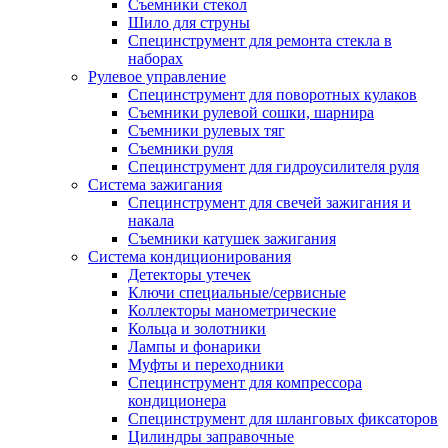
Съемники стекол
Шило для струны
Специнструмент для ремонта стекла в
наборах
Рулевое управление
Специнструмент для поворотных кулаков
Съемники рулевой сошки, шарнира
Съемники рулевых тяг
Съемники руля
Специнструмент для гидроусилителя руля
Система зажигания
Специнструмент для свечей зажигания и
накала
Съемники катушек зажигания
Система кондиционирования
Детекторы утечек
Ключи специальные/сервисные
Коллекторы манометрические
Кольца и золотники
Лампы и фонарики
Муфты и переходники
Специнструмент для компрессора
кондиционера
Специнструмент для шланговых фиксаторов
Цилиндры заправочные