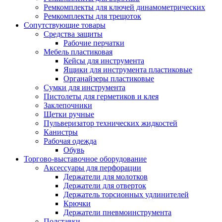
Ремкомплекты для ключей динамометрических
Ремкомплекты для трещоток
Сопутствующие товары
Средства защиты
Рабочие перчатки
Мебель пластиковая
Кейсы для инструмента
Ящики для инструмента пластиковые
Органайзеры пластиковые
Сумки для инструмента
Пистолеты для герметиков и клея
Заклепочники
Щетки ручные
Пульверизатор технических жидкостей
Канистры
Рабочая одежда
Обувь
Торгово-выставочное оборудование
Аксессуары для перфорации
Держатели для молотков
Держатели для отверток
Держатель торсионных удлинителей
Крючки
Держатели пневмоинструмента
Подставки