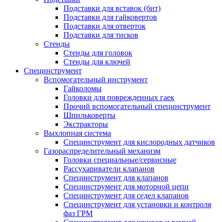
Подставки для вставок (бит)
Подставки для гайковертов
Подставки для отверток
Подставки для тисков
Стенды
Стенды для головок
Стенды для ключей
Специнструмент
Вспомогательный инструмент
Гайколомы
Головки для поврежденных гаек
Прочий вспомогательный специнструмент
Шпильковерты
Экстракторы
Выхлопная система
Специнструмент для кислородных датчиков
Газораспределительный механизм
Головки специальные/сервисные
Рассухариватели клапанов
Специнструмент для клапанов
Специнструмент для моторной цепи
Специнструмент для седел клапанов
Специнструмент для установки и контроля
фаз ГРМ