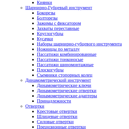
Киянки
Шарнирно-Губцевый инструмент
Бокорезы
Болторезы
Зажимы с фиксатором
Захваты переставные
Круглогубцы
Кусачки
Наборы шарнирно-губцевого инструмента
Ножницы по металлу
Пассатижи комбинированные
Пассатижи тонконосые
Пассатижи шиномонтажные
Плоскогубцы
Съемники стопорных колец
Динамометрический инструмент
Динамометрические ключи
Динамометрические отвертки
Динамометрические адаптеры
Принадлежности
Отвертки
Крестовые отвертки
Шлицевые отвертки
Силовые отвертки
Прецизионные отвертки