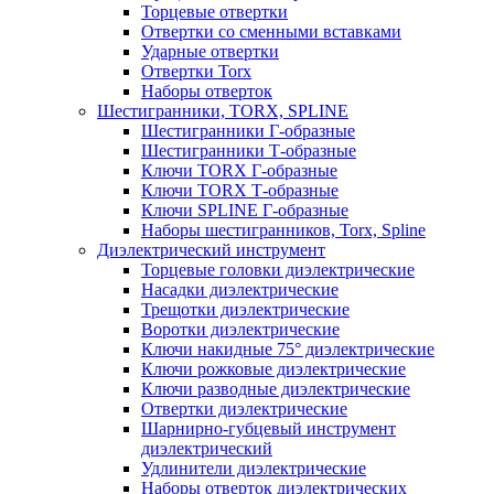
Торцевые отвертки
Отвертки со сменными вставками
Ударные отвертки
Отвертки Torx
Наборы отверток
Шестигранники, TORX, SPLINE
Шестигранники Г-образные
Шестигранники Т-образные
Ключи TORX Г-образные
Ключи TORX Т-образные
Ключи SPLINE Г-образные
Наборы шестигранников, Torx, Spline
Диэлектрический инструмент
Торцевые головки диэлектрические
Насадки диэлектрические
Трещотки диэлектрические
Воротки диэлектрические
Ключи накидные 75° диэлектрические
Ключи рожковые диэлектрические
Ключи разводные диэлектрические
Отвертки диэлектрические
Шарнирно-губцевый инструмент
диэлектрический
Удлинители диэлектрические
Наборы отверток диэлектрических