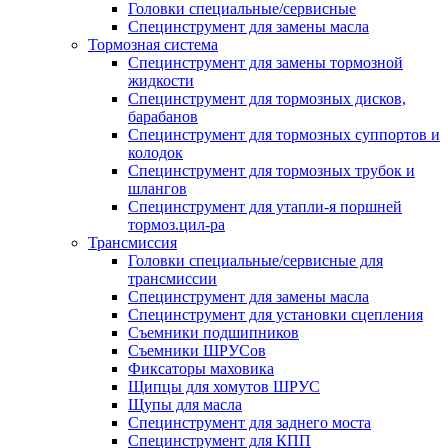
Головки специальные/сервисные
Специнструмент для замены масла
Тормозная система
Специнструмент для замены тормозной
жидкости
Специнструмент для тормозных дисков,
барабанов
Специнструмент для тормозных суппортов и
колодок
Специнструмент для тормозных трубок и
шлангов
Специнструмент для утапли-я поршней
тормоз.цил-ра
Трансмиссия
Головки специальные/сервисные для
трансмиссии
Специнструмент для замены масла
Специнструмент для установки сцепления
Съемники подшипников
Съемники ШРУСов
Фиксаторы маховика
Щипцы для хомутов ШРУС
Щупы для масла
Специнструмент для заднего моста
Специнструмент для КПП