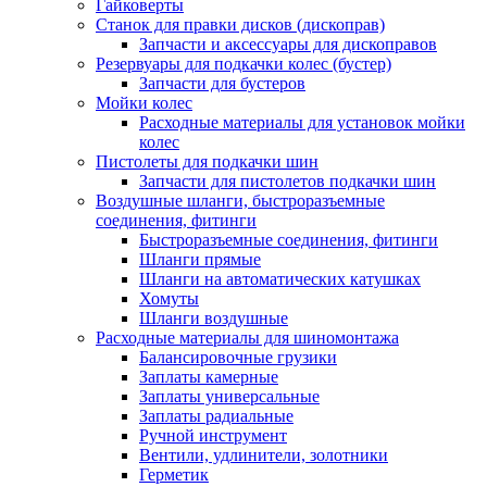
Гайковерты
Станок для правки дисков (дископрав)
Запчасти и аксессуары для дископравов
Резервуары для подкачки колес (бустер)
Запчасти для бустеров
Мойки колес
Расходные материалы для установок мойки
колес
Пистолеты для подкачки шин
Запчасти для пистолетов подкачки шин
Воздушные шланги, быстроразъемные
соединения, фитинги
Быстроразъемные соединения, фитинги
Шланги прямые
Шланги на автоматических катушках
Хомуты
Шланги воздушные
Расходные материалы для шиномонтажа
Балансировочные грузики
Заплаты камерные
Заплаты универсальные
Заплаты радиальные
Ручной инструмент
Вентили, удлинители, золотники
Герметик