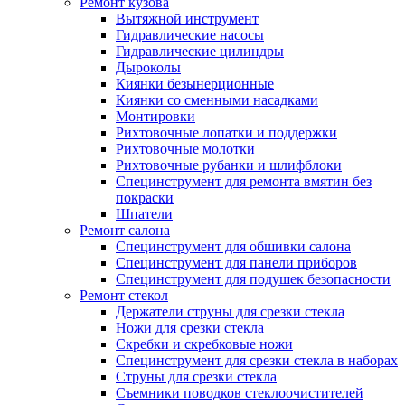
Ремонт кузова
Вытяжной инструмент
Гидравлические насосы
Гидравлические цилиндры
Дыроколы
Киянки безынерционные
Киянки со сменными насадками
Монтировки
Рихтовочные лопатки и поддержки
Рихтовочные молотки
Рихтовочные рубанки и шлифблоки
Специнструмент для ремонта вмятин без
покраски
Шпатели
Ремонт салона
Специнструмент для обшивки салона
Специнструмент для панели приборов
Специнструмент для подушек безопасности
Ремонт стекол
Держатели струны для срезки стекла
Ножи для срезки стекла
Скребки и скребковые ножи
Специнструмент для срезки стекла в наборах
Струны для срезки стекла
Съемники поводков стеклоочистителей