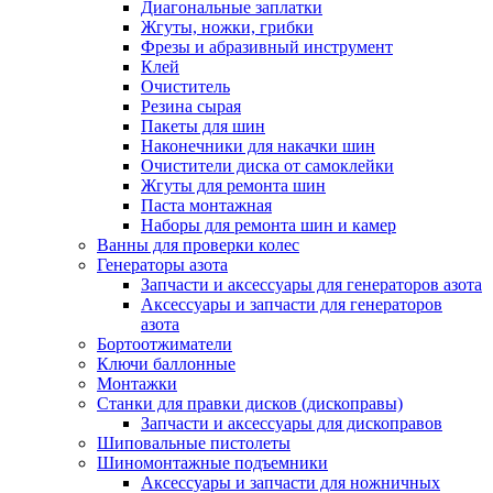
Диагональные заплатки
Жгуты, ножки, грибки
Фрезы и абразивный инструмент
Клей
Очиститель
Резина сырая
Пакеты для шин
Наконечники для накачки шин
Очистители диска от самоклейки
Жгуты для ремонта шин
Паста монтажная
Наборы для ремонта шин и камер
Ванны для проверки колес
Генераторы азота
Запчасти и аксессуары для генераторов азота
Аксессуары и запчасти для генераторов
азота
Бортоотжиматели
Ключи баллонные
Монтажки
Станки для правки дисков (дископравы)
Запчасти и аксессуары для дископравов
Шиповальные пистолеты
Шиномонтажные подъемники
Аксессуары и запчасти для ножничных