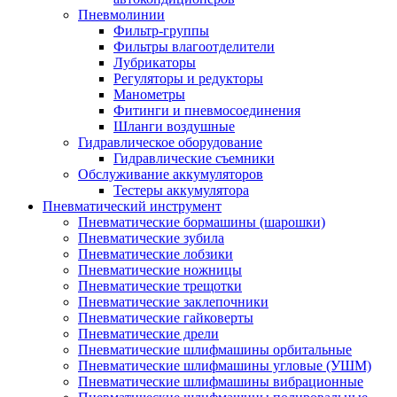
Пневмолинии
Фильтр-группы
Фильтры влагоотделители
Лубрикаторы
Регуляторы и редукторы
Манометры
Фитинги и пневмосоединения
Шланги воздушные
Гидравлическое оборудование
Гидравлические съемники
Обслуживание аккумуляторов
Тестеры аккумулятора
Пневматический инструмент
Пневматические бормашины (шарошки)
Пневматические зубила
Пневматические лобзики
Пневматические ножницы
Пневматические трещотки
Пневматические заклепочники
Пневматические гайковерты
Пневматические дрели
Пневматические шлифмашины орбитальные
Пневматические шлифмашины угловые (УШМ)
Пневматические шлифмашины вибрационные