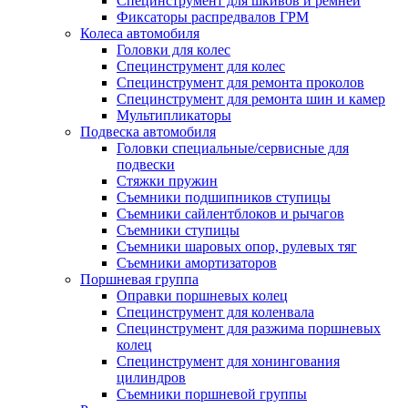
Специнструмент для шкивов и ремней
Фиксаторы распредвалов ГРМ
Колеса автомобиля
Головки для колес
Специнструмент для колес
Специнструмент для ремонта проколов
Специнструмент для ремонта шин и камер
Мультипликаторы
Подвеска автомобиля
Головки специальные/сервисные для
подвески
Стяжки пружин
Съемники подшипников ступицы
Съемники сайлентблоков и рычагов
Съемники ступицы
Съемники шаровых опор, рулевых тяг
Съемники амортизаторов
Поршневая группа
Оправки поршневых колец
Специнструмент для коленвала
Специнструмент для разжима поршневых
колец
Специнструмент для хонингования
цилиндров
Съемники поршневой группы