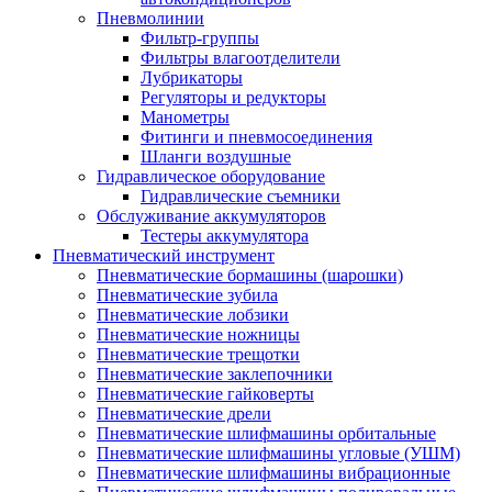
Пневмолинии
Фильтр-группы
Фильтры влагоотделители
Лубрикаторы
Регуляторы и редукторы
Манометры
Фитинги и пневмосоединения
Шланги воздушные
Гидравлическое оборудование
Гидравлические съемники
Обслуживание аккумуляторов
Тестеры аккумулятора
Пневматический инструмент
Пневматические бормашины (шарошки)
Пневматические зубила
Пневматические лобзики
Пневматические ножницы
Пневматические трещотки
Пневматические заклепочники
Пневматические гайковерты
Пневматические дрели
Пневматические шлифмашины орбитальные
Пневматические шлифмашины угловые (УШМ)
Пневматические шлифмашины вибрационные