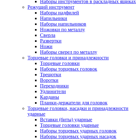
Наборы инструментов в раскладных ящиках
Режущий инструмент
Наборы надфилей
Напильники
Наборы напильников
Ножовки по металлу
Сверла
Развертки
Ножи
Наборы сверел по металлу
Торцевые головки и принадлежности
Торцевые головки
Наборы торцевых головок
Трещотки
Воротки
Переходники
Удлинители
Карданы
Планки-держатели для головок
Торцевые головки, насадки и принадлежности
ударные
Вставки (биты) ударные
Торцевые головки ударные
Наборы торцевых ударных головок
Наборы торцевых ударных насадок