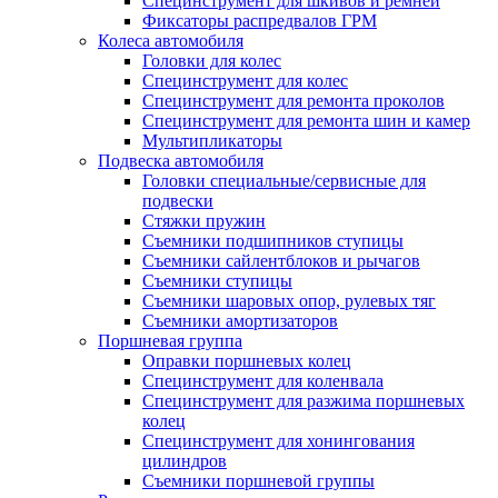
Специнструмент для шкивов и ремней
Фиксаторы распредвалов ГРМ
Колеса автомобиля
Головки для колес
Специнструмент для колес
Специнструмент для ремонта проколов
Специнструмент для ремонта шин и камер
Мультипликаторы
Подвеска автомобиля
Головки специальные/сервисные для
подвески
Стяжки пружин
Съемники подшипников ступицы
Съемники сайлентблоков и рычагов
Съемники ступицы
Съемники шаровых опор, рулевых тяг
Съемники амортизаторов
Поршневая группа
Оправки поршневых колец
Специнструмент для коленвала
Специнструмент для разжима поршневых
колец
Специнструмент для хонингования
цилиндров
Съемники поршневой группы