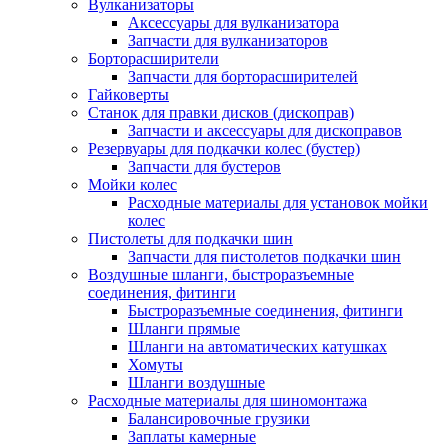
Вулканизаторы
Аксессуары для вулканизатора
Запчасти для вулканизаторов
Борторасширители
Запчасти для борторасширителей
Гайковерты
Станок для правки дисков (дископрав)
Запчасти и аксессуары для дископравов
Резервуары для подкачки колес (бустер)
Запчасти для бустеров
Мойки колес
Расходные материалы для установок мойки
колес
Пистолеты для подкачки шин
Запчасти для пистолетов подкачки шин
Воздушные шланги, быстроразъемные
соединения, фитинги
Быстроразъемные соединения, фитинги
Шланги прямые
Шланги на автоматических катушках
Хомуты
Шланги воздушные
Расходные материалы для шиномонтажа
Балансировочные грузики
Заплаты камерные