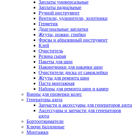
Заплаты универсальные
Заплаты радиальные
Ручной инструмент
Вентили, удлинители, золотники
Герметик
Диагональные заплатки
Жгуты, ножки, грибки
Фрезы и абразивный инструмент
Клей
Очиститель
Резина сырая
Пакеты для шин
Наконечники для накачки шин
Очистители диска от самоклейки
Жгуты для ремонта шин
Паста монтажная
Наборы для ремонта шин и камер
Ванны для проверки колес
Генераторы азота
Запчасти и аксессуары для генераторов азота
Аксессуары и запчасти для генераторов
азота
Бортоотжиматели
Ключи баллонные
Монтажки