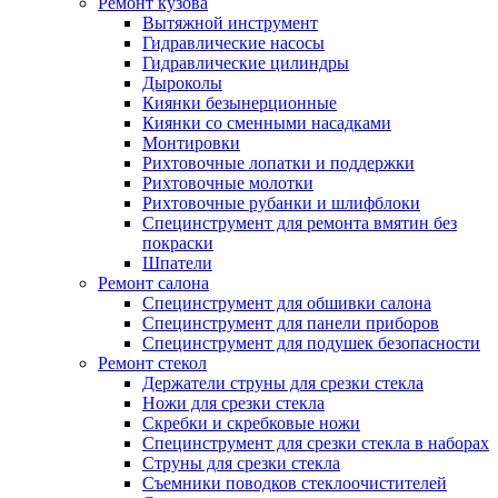
Ремонт кузова
Вытяжной инструмент
Гидравлические насосы
Гидравлические цилиндры
Дыроколы
Киянки безынерционные
Киянки со сменными насадками
Монтировки
Рихтовочные лопатки и поддержки
Рихтовочные молотки
Рихтовочные рубанки и шлифблоки
Специнструмент для ремонта вмятин без
покраски
Шпатели
Ремонт салона
Специнструмент для обшивки салона
Специнструмент для панели приборов
Специнструмент для подушек безопасности
Ремонт стекол
Держатели струны для срезки стекла
Ножи для срезки стекла
Скребки и скребковые ножи
Специнструмент для срезки стекла в наборах
Струны для срезки стекла
Съемники поводков стеклоочистителей