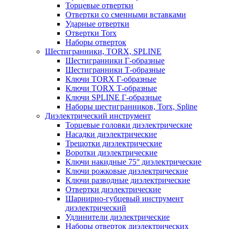
Торцевые отвертки
Отвертки со сменными вставками
Ударные отвертки
Отвертки Torx
Наборы отверток
Шестигранники, TORX, SPLINE
Шестигранники Г-образные
Шестигранники Т-образные
Ключи TORX Г-образные
Ключи TORX Т-образные
Ключи SPLINE Г-образные
Наборы шестигранников, Torx, Spline
Диэлектрический инструмент
Торцевые головки диэлектрические
Насадки диэлектрические
Трещотки диэлектрические
Воротки диэлектрические
Ключи накидные 75° диэлектрические
Ключи рожковые диэлектрические
Ключи разводные диэлектрические
Отвертки диэлектрические
Шарнирно-губцевый инструмент
диэлектрический
Удлинители диэлектрические
Наборы отверток диэлектрических