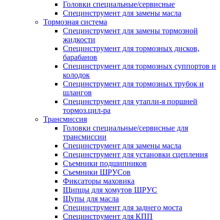
Головки специальные/сервисные
Специнструмент для замены масла
Тормозная система
Специнструмент для замены тормозной
жидкости
Специнструмент для тормозных дисков,
барабанов
Специнструмент для тормозных суппортов и
колодок
Специнструмент для тормозных трубок и
шлангов
Специнструмент для утапли-я поршней
тормоз.цил-ра
Трансмиссия
Головки специальные/сервисные для
трансмиссии
Специнструмент для замены масла
Специнструмент для установки сцепления
Съемники подшипников
Съемники ШРУСов
Фиксаторы маховика
Щипцы для хомутов ШРУС
Щупы для масла
Специнструмент для заднего моста
Специнструмент для КПП