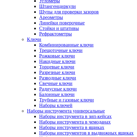
Угломеры
Штангенциркули
Щупы для проверки зазоров
Ареометры
Линейки поверочные
Стойки и штативы
Рефрактометры
Ключи
Комбинированные ключи
Трещоточные ключи
Рожковые ключи
Накидные ключи
Торцевые ключи
Разрезные ключи
Разводные ключи
Свечные ключи
Радиусные ключи
Балонные ключи
Трубные и газовые ключи
Наборы ключей
Наборы инструмента универсальные
Наборы инструмента в зип-кейсах
Наборы инструмента в чемоданах
Наборы инструмента в ящиках
Наборы инструментов в выдвижных ящиках