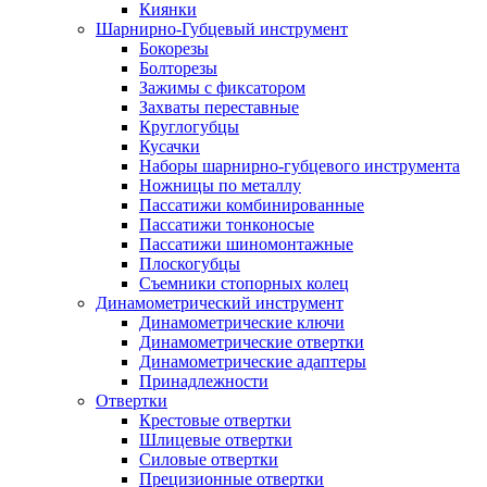
Киянки
Шарнирно-Губцевый инструмент
Бокорезы
Болторезы
Зажимы с фиксатором
Захваты переставные
Круглогубцы
Кусачки
Наборы шарнирно-губцевого инструмента
Ножницы по металлу
Пассатижи комбинированные
Пассатижи тонконосые
Пассатижи шиномонтажные
Плоскогубцы
Съемники стопорных колец
Динамометрический инструмент
Динамометрические ключи
Динамометрические отвертки
Динамометрические адаптеры
Принадлежности
Отвертки
Крестовые отвертки
Шлицевые отвертки
Силовые отвертки
Прецизионные отвертки