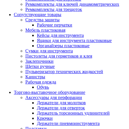
Ремкомплекты для ключей динамометрических
Ремкомплекты для трещоток
Сопутствующие товары
Средства защиты
Рабочие перчатки
Мебель пластиковая
Кейсы для инструмента
Ящики для инструмента пластиковые
Органайзеры пластиковые
Сумки для инструмента
Пистолеты для герметиков и клея
Заклепочники
Щетки ручные
Пульверизатор технических жидкостей
Канистры
Рабочая одежда
Обувь
Торгово-выставочное оборудование
Аксессуары для перфорации
Держатели для молотков
Держатели для отверток
Держатель торсионных удлинителей
Крючки
Держатели пневмоинструмента
Подставки