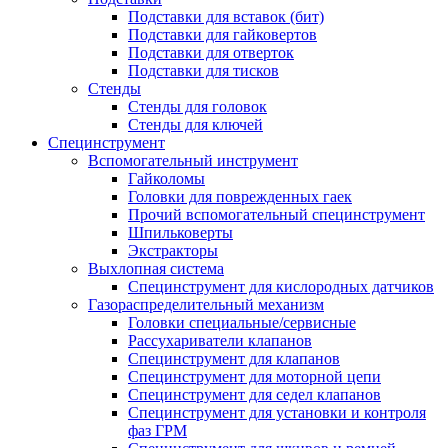
Подставки для вставок (бит)
Подставки для гайковертов
Подставки для отверток
Подставки для тисков
Стенды
Стенды для головок
Стенды для ключей
Специнструмент
Вспомогательный инструмент
Гайколомы
Головки для поврежденных гаек
Прочий вспомогательный специнструмент
Шпильковерты
Экстракторы
Выхлопная система
Специнструмент для кислородных датчиков
Газораспределительный механизм
Головки специальные/сервисные
Рассухариватели клапанов
Специнструмент для клапанов
Специнструмент для моторной цепи
Специнструмент для седел клапанов
Специнструмент для установки и контроля
фаз ГРМ