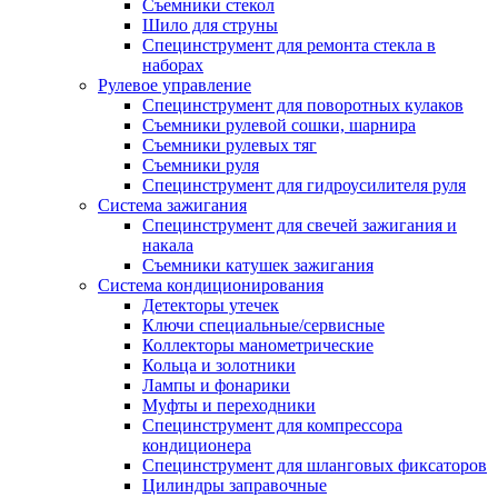
Съемники стекол
Шило для струны
Специнструмент для ремонта стекла в
наборах
Рулевое управление
Специнструмент для поворотных кулаков
Съемники рулевой сошки, шарнира
Съемники рулевых тяг
Съемники руля
Специнструмент для гидроусилителя руля
Система зажигания
Специнструмент для свечей зажигания и
накала
Съемники катушек зажигания
Система кондиционирования
Детекторы утечек
Ключи специальные/сервисные
Коллекторы манометрические
Кольца и золотники
Лампы и фонарики
Муфты и переходники
Специнструмент для компрессора
кондиционера
Специнструмент для шланговых фиксаторов
Цилиндры заправочные