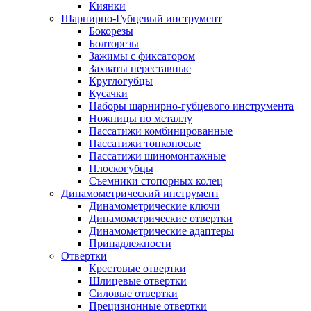
Киянки
Шарнирно-Губцевый инструмент
Бокорезы
Болторезы
Зажимы с фиксатором
Захваты переставные
Круглогубцы
Кусачки
Наборы шарнирно-губцевого инструмента
Ножницы по металлу
Пассатижи комбинированные
Пассатижи тонконосые
Пассатижи шиномонтажные
Плоскогубцы
Съемники стопорных колец
Динамометрический инструмент
Динамометрические ключи
Динамометрические отвертки
Динамометрические адаптеры
Принадлежности
Отвертки
Крестовые отвертки
Шлицевые отвертки
Силовые отвертки
Прецизионные отвертки