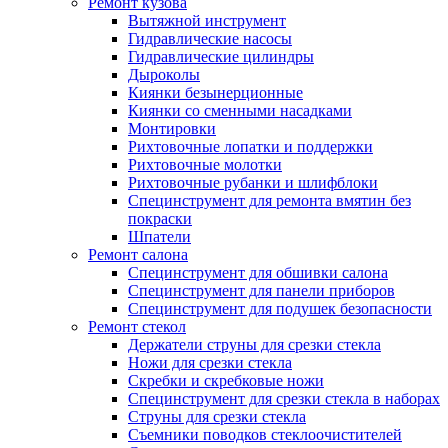
Ремонт кузова
Вытяжной инструмент
Гидравлические насосы
Гидравлические цилиндры
Дыроколы
Киянки безынерционные
Киянки со сменными насадками
Монтировки
Рихтовочные лопатки и поддержки
Рихтовочные молотки
Рихтовочные рубанки и шлифблоки
Специнструмент для ремонта вмятин без
покраски
Шпатели
Ремонт салона
Специнструмент для обшивки салона
Специнструмент для панели приборов
Специнструмент для подушек безопасности
Ремонт стекол
Держатели струны для срезки стекла
Ножи для срезки стекла
Скребки и скребковые ножи
Специнструмент для срезки стекла в наборах
Струны для срезки стекла
Съемники поводков стеклоочистителей