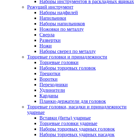
Наборы инструментов в раскладных ящиках
Режущий инструмент
Наборы надфилей
Напильники
Наборы напильников
Ножовки по металлу
Сверла
Развертки
Ножи
Наборы сверел по металлу
Торцевые головки и принадлежности
Торцевые головки
Наборы торцевых головок
Трещотки
Воротки
Переходники
Удлинители
Карданы
Планки-держатели для головок
Торцевые головки, насадки и принадлежности
ударные
Вставки (биты) ударные
Торцевые головки ударные
Наборы торцевых ударных головок
Наборы торцевых ударных насадок