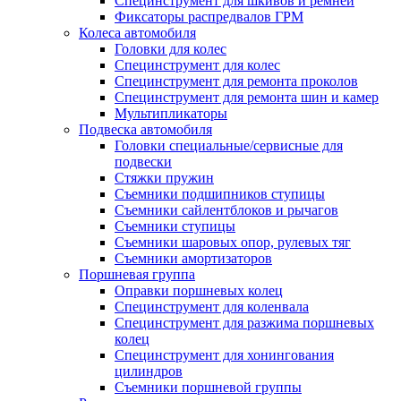
Специнструмент для шкивов и ремней
Фиксаторы распредвалов ГРМ
Колеса автомобиля
Головки для колес
Специнструмент для колес
Специнструмент для ремонта проколов
Специнструмент для ремонта шин и камер
Мультипликаторы
Подвеска автомобиля
Головки специальные/сервисные для
подвески
Стяжки пружин
Съемники подшипников ступицы
Съемники сайлентблоков и рычагов
Съемники ступицы
Съемники шаровых опор, рулевых тяг
Съемники амортизаторов
Поршневая группа
Оправки поршневых колец
Специнструмент для коленвала
Специнструмент для разжима поршневых
колец
Специнструмент для хонингования
цилиндров
Съемники поршневой группы