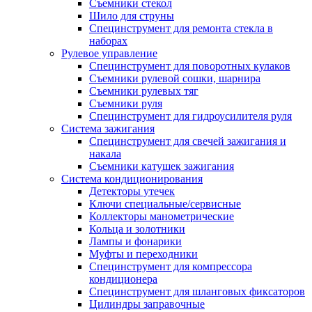
Съемники стекол
Шило для струны
Специнструмент для ремонта стекла в
наборах
Рулевое управление
Специнструмент для поворотных кулаков
Съемники рулевой сошки, шарнира
Съемники рулевых тяг
Съемники руля
Специнструмент для гидроусилителя руля
Система зажигания
Специнструмент для свечей зажигания и
накала
Съемники катушек зажигания
Система кондиционирования
Детекторы утечек
Ключи специальные/сервисные
Коллекторы манометрические
Кольца и золотники
Лампы и фонарики
Муфты и переходники
Специнструмент для компрессора
кондиционера
Специнструмент для шланговых фиксаторов
Цилиндры заправочные