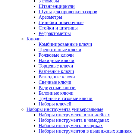
Угломеры
Штангенциркули
Щупы для проверки зазоров
Ареометры
Линейки поверочные
Стойки и штативы
Рефрактометры
Ключи
Комбинированные ключи
Трещоточные ключи
Рожковые ключи
Накидные ключи
Торцевые ключи
Разрезные ключи
Разводные ключи
Свечные ключи
Радиусные ключи
Балонные ключи
Трубные и газовые ключи
Наборы ключей
Наборы инструмента универсальные
Наборы инструмента в зип-кейсах
Наборы инструмента в чемоданах
Наборы инструмента в ящиках
Наборы инструментов в выдвижных ящиках