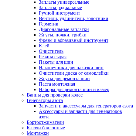
Заплаты универсальные
Заплаты радиальные
Ручной инструмент
Вентили, удлинители, золотники
Герметик
Диагональные заплатки
Жгуты, ножки, грибки
Фрезы и абразивный инструмент
Клей
Очиститель
Резина сырая
Пакеты для шин
Наконечники для накачки шин
Очистители диска от самоклейки
Жгуты для ремонта шин
Паста монтажная
Наборы для ремонта шин и камер
Ванны для проверки колес
Генераторы азота
Запчасти и аксессуары для генераторов азота
Аксессуары и запчасти для генераторов
азота
Бортоотжиматели
Ключи баллонные
Монтажки