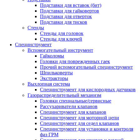
Подставки для вставок (бит)
Подставки для гайковертов
Подставки для отверток
Подставки для тисков
Стенды
Стенды для головок
Стенды для ключей
Специнструмент
Вспомогательный инструмент
Гайколомы
Головки для поврежденных гаек
Прочий вспомогательный специнструмент
Шпильковерты
Экстракторы
Выхлопная система
Специнструмент для кислородных датчиков
Газораспределительный механизм
Головки специальные/сервисные
Рассухариватели клапанов
Специнструмент для клапанов
Специнструмент для моторной цепи
Специнструмент для седел клапанов
Специнструмент для установки и контроля
фаз ГРМ