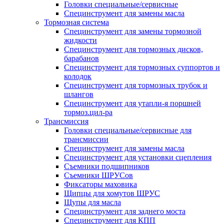
Головки специальные/сервисные
Специнструмент для замены масла
Тормозная система
Специнструмент для замены тормозной
жидкости
Специнструмент для тормозных дисков,
барабанов
Специнструмент для тормозных суппортов и
колодок
Специнструмент для тормозных трубок и
шлангов
Специнструмент для утапли-я поршней
тормоз.цил-ра
Трансмиссия
Головки специальные/сервисные для
трансмиссии
Специнструмент для замены масла
Специнструмент для установки сцепления
Съемники подшипников
Съемники ШРУСов
Фиксаторы маховика
Щипцы для хомутов ШРУС
Щупы для масла
Специнструмент для заднего моста
Специнструмент для КПП