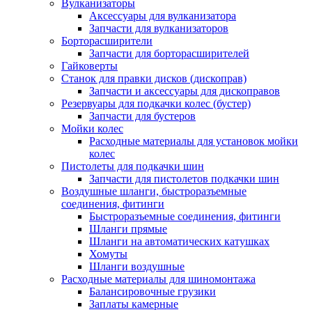
Вулканизаторы
Аксессуары для вулканизатора
Запчасти для вулканизаторов
Борторасширители
Запчасти для борторасширителей
Гайковерты
Станок для правки дисков (дископрав)
Запчасти и аксессуары для дископравов
Резервуары для подкачки колес (бустер)
Запчасти для бустеров
Мойки колес
Расходные материалы для установок мойки
колес
Пистолеты для подкачки шин
Запчасти для пистолетов подкачки шин
Воздушные шланги, быстроразъемные
соединения, фитинги
Быстроразъемные соединения, фитинги
Шланги прямые
Шланги на автоматических катушках
Хомуты
Шланги воздушные
Расходные материалы для шиномонтажа
Балансировочные грузики
Заплаты камерные