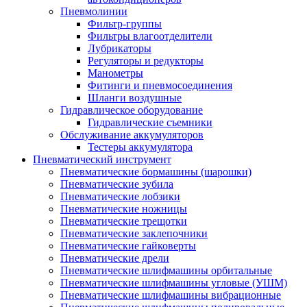
Пневмолинии
Фильтр-группы
Фильтры влагоотделители
Лубрикаторы
Регуляторы и редукторы
Манометры
Фитинги и пневмосоединения
Шланги воздушные
Гидравлическое оборудование
Гидравлические съемники
Обслуживание аккумуляторов
Тестеры аккумулятора
Пневматический инструмент
Пневматические бормашины (шарошки)
Пневматические зубила
Пневматические лобзики
Пневматические ножницы
Пневматические трещотки
Пневматические заклепочники
Пневматические гайковерты
Пневматические дрели
Пневматические шлифмашины орбитальные
Пневматические шлифмашины угловые (УШМ)
Пневматические шлифмашины вибрационные