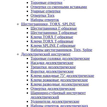
Торцевые отвертки
Отвертки со сменными вставками
Ударные отвертки
Отвертки Torx
Наборы отверток
Шестигранники, TORX, SPLINE
Шестигранники Г-образные
Шестигранники Т-образные
Ключи TORX Г-образные
Ключи TORX Т-образные
Ключи SPLINE Г-образные
Наборы шестигранников, Torx, Spline
Диэлектрический инструмент
Торцевые головки диэлектрические
Насадки диэлектрические
Трещотки диэлектрические
Воротки диэлектрические
Ключи накидные 75° диэлектрические
Ключи рожковые диэлектрические
Ключи разводные диэлектрические
Отвертки диэлектрические
Шарнирно-губцевый инструмент
диэлектрический
Удлинители диэлектрические
Наборы отверток диэлектрических