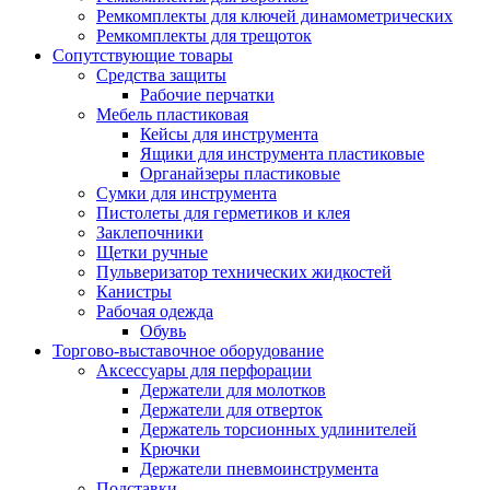
Ремкомплекты для ключей динамометрических
Ремкомплекты для трещоток
Сопутствующие товары
Средства защиты
Рабочие перчатки
Мебель пластиковая
Кейсы для инструмента
Ящики для инструмента пластиковые
Органайзеры пластиковые
Сумки для инструмента
Пистолеты для герметиков и клея
Заклепочники
Щетки ручные
Пульверизатор технических жидкостей
Канистры
Рабочая одежда
Обувь
Торгово-выставочное оборудование
Аксессуары для перфорации
Держатели для молотков
Держатели для отверток
Держатель торсионных удлинителей
Крючки
Держатели пневмоинструмента
Подставки