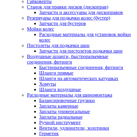
Гайковерты
Станок для правки дисков (дископрав)
Запчасти и аксессуары для дископравов
Резервуары для подкачки колес (бустер)
Запчасти для бустеров
Мойки колес
Расходные материалы для установок мойки
колес
Пистолеты для подкачки шин
Запчасти для пистолетов подкачки шин
Воздушные шланги, быстроразъемные
соединения, фитинги
Быстроразъемные соединения, фитинги
Шланги прямые
Шланги на автоматических катушках
Хомуты
Шланги воздушные
Расходные материалы для шиномонтажа
Балансировочные грузики
Заплаты камерные
Заплаты универсальные
Заплаты радиальные
Ручной инструмент
Вентили, удлинители, золотники
Герметик