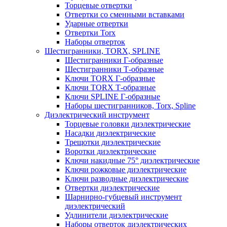
Торцевые отвертки
Отвертки со сменными вставками
Ударные отвертки
Отвертки Torx
Наборы отверток
Шестигранники, TORX, SPLINE
Шестигранники Г-образные
Шестигранники Т-образные
Ключи TORX Г-образные
Ключи TORX Т-образные
Ключи SPLINE Г-образные
Наборы шестигранников, Torx, Spline
Диэлектрический инструмент
Торцевые головки диэлектрические
Насадки диэлектрические
Трещотки диэлектрические
Воротки диэлектрические
Ключи накидные 75° диэлектрические
Ключи рожковые диэлектрические
Ключи разводные диэлектрические
Отвертки диэлектрические
Шарнирно-губцевый инструмент
диэлектрический
Удлинители диэлектрические
Наборы отверток диэлектрических