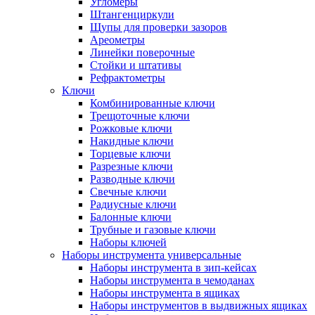
Угломеры
Штангенциркули
Щупы для проверки зазоров
Ареометры
Линейки поверочные
Стойки и штативы
Рефрактометры
Ключи
Комбинированные ключи
Трещоточные ключи
Рожковые ключи
Накидные ключи
Торцевые ключи
Разрезные ключи
Разводные ключи
Свечные ключи
Радиусные ключи
Балонные ключи
Трубные и газовые ключи
Наборы ключей
Наборы инструмента универсальные
Наборы инструмента в зип-кейсах
Наборы инструмента в чемоданах
Наборы инструмента в ящиках
Наборы инструментов в выдвижных ящиках