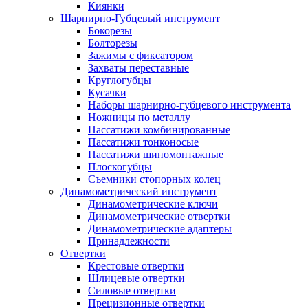
Киянки
Шарнирно-Губцевый инструмент
Бокорезы
Болторезы
Зажимы с фиксатором
Захваты переставные
Круглогубцы
Кусачки
Наборы шарнирно-губцевого инструмента
Ножницы по металлу
Пассатижи комбинированные
Пассатижи тонконосые
Пассатижи шиномонтажные
Плоскогубцы
Съемники стопорных колец
Динамометрический инструмент
Динамометрические ключи
Динамометрические отвертки
Динамометрические адаптеры
Принадлежности
Отвертки
Крестовые отвертки
Шлицевые отвертки
Силовые отвертки
Прецизионные отвертки