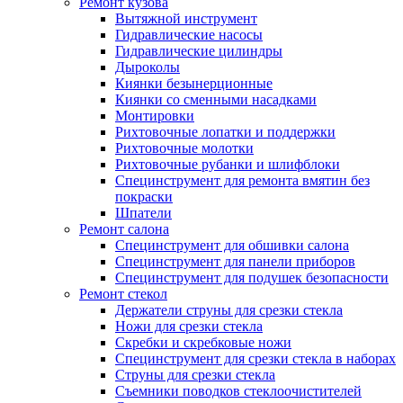
Ремонт кузова
Вытяжной инструмент
Гидравлические насосы
Гидравлические цилиндры
Дыроколы
Киянки безынерционные
Киянки со сменными насадками
Монтировки
Рихтовочные лопатки и поддержки
Рихтовочные молотки
Рихтовочные рубанки и шлифблоки
Специнструмент для ремонта вмятин без
покраски
Шпатели
Ремонт салона
Специнструмент для обшивки салона
Специнструмент для панели приборов
Специнструмент для подушек безопасности
Ремонт стекол
Держатели струны для срезки стекла
Ножи для срезки стекла
Скребки и скребковые ножи
Специнструмент для срезки стекла в наборах
Струны для срезки стекла
Съемники поводков стеклоочистителей