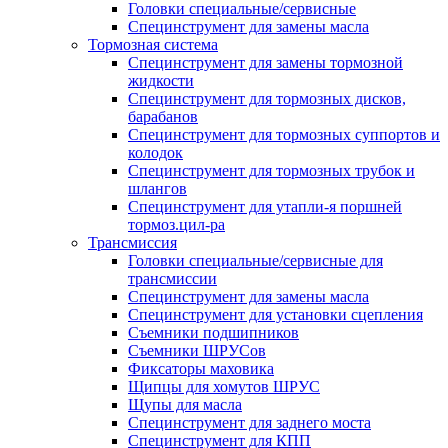
Головки специальные/сервисные
Специнструмент для замены масла
Тормозная система
Специнструмент для замены тормозной
жидкости
Специнструмент для тормозных дисков,
барабанов
Специнструмент для тормозных суппортов и
колодок
Специнструмент для тормозных трубок и
шлангов
Специнструмент для утапли-я поршней
тормоз.цил-ра
Трансмиссия
Головки специальные/сервисные для
трансмиссии
Специнструмент для замены масла
Специнструмент для установки сцепления
Съемники подшипников
Съемники ШРУСов
Фиксаторы маховика
Щипцы для хомутов ШРУС
Щупы для масла
Специнструмент для заднего моста
Специнструмент для КПП