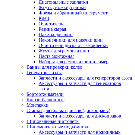
Диагональные заплатки
Жгуты, ножки, грибки
Фрезы и абразивный инструмент
Клей
Очиститель
Резина сырая
Пакеты для шин
Наконечники для накачки шин
Очистители диска от самоклейки
Жгуты для ремонта шин
Паста монтажная
Наборы для ремонта шин и камер
Ванны для проверки колес
Генераторы азота
Запчасти и аксессуары для генераторов азота
Аксессуары и запчасти для генераторов
азота
Бортоотжиматели
Ключи баллонные
Монтажки
Станки для правки дисков (дископравы)
Запчасти и аксессуары для дископравов
Шиповальные пистолеты
Шиномонтажные подъемники
Аксессуары и запчасти для ножничных