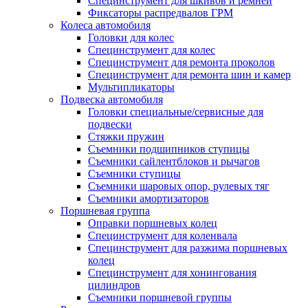
Специнструмент для шкивов и ремней
Фиксаторы распредвалов ГРМ
Колеса автомобиля
Головки для колес
Специнструмент для колес
Специнструмент для ремонта проколов
Специнструмент для ремонта шин и камер
Мультипликаторы
Подвеска автомобиля
Головки специальные/сервисные для
подвески
Стяжки пружин
Съемники подшипников ступицы
Съемники сайлентблоков и рычагов
Съемники ступицы
Съемники шаровых опор, рулевых тяг
Съемники амортизаторов
Поршневая группа
Оправки поршневых колец
Специнструмент для коленвала
Специнструмент для разжима поршневых
колец
Специнструмент для хонингования
цилиндров
Съемники поршневой группы