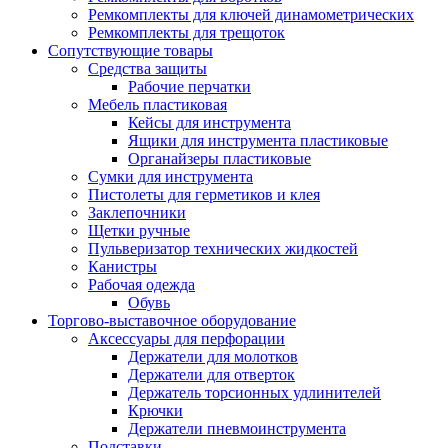
Ремкомплекты для ключей динамометрических
Ремкомплекты для трещоток
Сопутствующие товары
Средства защиты
Рабочие перчатки
Мебель пластиковая
Кейсы для инструмента
Ящики для инструмента пластиковые
Органайзеры пластиковые
Сумки для инструмента
Пистолеты для герметиков и клея
Заклепочники
Щетки ручные
Пульверизатор технических жидкостей
Канистры
Рабочая одежда
Обувь
Торгово-выставочное оборудование
Аксессуары для перфорации
Держатели для молотков
Держатели для отверток
Держатель торсионных удлинителей
Крючки
Держатели пневмоинструмента
Подставки