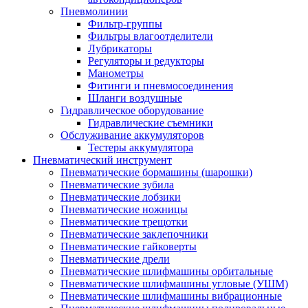
Пневмолинии
Фильтр-группы
Фильтры влагоотделители
Лубрикаторы
Регуляторы и редукторы
Манометры
Фитинги и пневмосоединения
Шланги воздушные
Гидравлическое оборудование
Гидравлические съемники
Обслуживание аккумуляторов
Тестеры аккумулятора
Пневматический инструмент
Пневматические бормашины (шарошки)
Пневматические зубила
Пневматические лобзики
Пневматические ножницы
Пневматические трещотки
Пневматические заклепочники
Пневматические гайковерты
Пневматические дрели
Пневматические шлифмашины орбитальные
Пневматические шлифмашины угловые (УШМ)
Пневматические шлифмашины вибрационные