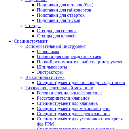
Подставки для вставок (бит)
Подставки для гайковертов
Подставки для отверток
Подставки для тисков
Стенды
Стенды для головок
Стенды для ключей
Специнструмент
Вспомогательный инструмент
Гайколомы
Головки для поврежденных гаек
Прочий вспомогательный специнструмент
Шпильковерты
Экстракторы
Выхлопная система
Специнструмент для кислородных датчиков
Газораспределительный механизм
Головки специальные/сервисные
Рассухариватели клапанов
Специнструмент для клапанов
Специнструмент для моторной цепи
Специнструмент для седел клапанов
Специнструмент для установки и контроля
фаз ГРМ