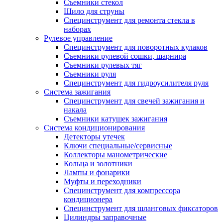
Съемники стекол
Шило для струны
Специнструмент для ремонта стекла в
наборах
Рулевое управление
Специнструмент для поворотных кулаков
Съемники рулевой сошки, шарнира
Съемники рулевых тяг
Съемники руля
Специнструмент для гидроусилителя руля
Система зажигания
Специнструмент для свечей зажигания и
накала
Съемники катушек зажигания
Система кондиционирования
Детекторы утечек
Ключи специальные/сервисные
Коллекторы манометрические
Кольца и золотники
Лампы и фонарики
Муфты и переходники
Специнструмент для компрессора
кондиционера
Специнструмент для шланговых фиксаторов
Цилиндры заправочные