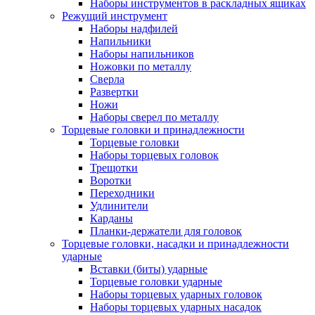
Наборы инструментов в раскладных ящиках
Режущий инструмент
Наборы надфилей
Напильники
Наборы напильников
Ножовки по металлу
Сверла
Развертки
Ножи
Наборы сверел по металлу
Торцевые головки и принадлежности
Торцевые головки
Наборы торцевых головок
Трещотки
Воротки
Переходники
Удлинители
Карданы
Планки-держатели для головок
Торцевые головки, насадки и принадлежности
ударные
Вставки (биты) ударные
Торцевые головки ударные
Наборы торцевых ударных головок
Наборы торцевых ударных насадок