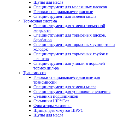
Щупы для масла
Специнструмент для маслянных насосов
Головки специальные/сервисные
Специнструмент для замены масла
Тормозная система
Специнструмент для замены тормозной
жидкости
Специнструмент для тормозных дисков,
барабанов
Специнструмент для тормозных суппортов и
колодок
Специнструмент для тормозных трубок и
шлангов
Специнструмент для утапли-я поршней
тормоз.цил-ра
Трансмиссия
Головки специальные/сервисные для
трансмиссии
Специнструмент для замены масла
Специнструмент для установки сцепления
Съемники подшипников
Съемники ШРУСов
Фиксаторы маховика
Щипцы для хомутов ШРУС
Щупы для масла