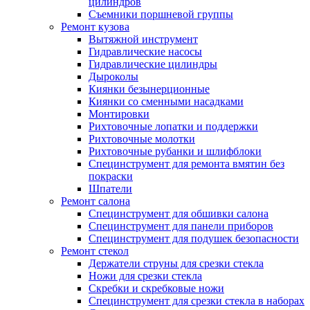
цилиндров
Съемники поршневой группы
Ремонт кузова
Вытяжной инструмент
Гидравлические насосы
Гидравлические цилиндры
Дыроколы
Киянки безынерционные
Киянки со сменными насадками
Монтировки
Рихтовочные лопатки и поддержки
Рихтовочные молотки
Рихтовочные рубанки и шлифблоки
Специнструмент для ремонта вмятин без
покраски
Шпатели
Ремонт салона
Специнструмент для обшивки салона
Специнструмент для панели приборов
Специнструмент для подушек безопасности
Ремонт стекол
Держатели струны для срезки стекла
Ножи для срезки стекла
Скребки и скребковые ножи
Специнструмент для срезки стекла в наборах