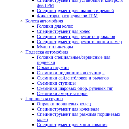
Специнструмент для установки и контроля
фаз ГРМ
Специнструмент для шкивов и ремней
Фиксаторы распредвалов ГРМ
Колеса автомобиля
Головки для колес
Специнструмент для колес
Специнструмент для ремонта проколов
Специнструмент для ремонта шин и камер
Мультипликаторы
Подвеска автомобиля
Головки специальные/сервисные для
подвески
Стяжки пружин
Съемники подшипников ступицы
Съемники сайлентблоков и рычагов
Съемники ступицы
Съемники шаровых опор, рулевых тяг
Съемники амортизаторов
Поршневая группа
Оправки поршневых колец
Специнструмент для коленвала
Специнструмент для разжима поршневых
колец
Специнструмент для хонингования