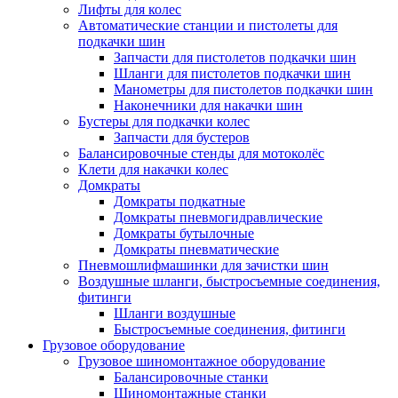
Лифты для колес
Автоматические станции и пистолеты для
подкачки шин
Запчасти для пистолетов подкачки шин
Шланги для пистолетов подкачки шин
Манометры для пистолетов подкачки шин
Наконечники для накачки шин
Бустеры для подкачки колес
Запчасти для бустеров
Балансировочные стенды для мотоколёс
Клети для накачки колес
Домкраты
Домкраты подкатные
Домкраты пневмогидравлические
Домкраты бутылочные
Домкраты пневматические
Пневмошлифмашинки для зачистки шин
Воздушные шланги, быстросъемные соединения,
фитинги
Шланги воздушные
Быстросъемные соединения, фитинги
Грузовое оборудование
Грузовое шиномонтажное оборудование
Балансировочные станки
Шиномонтажные станки