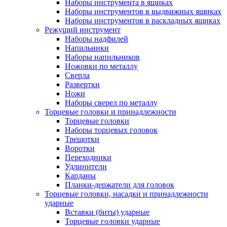
Наборы инструмента в ящиках
Наборы инструментов в выдвижных ящиках
Наборы инструментов в раскладных ящиках
Режущий инструмент
Наборы надфилей
Напильники
Наборы напильников
Ножовки по металлу
Сверла
Развертки
Ножи
Наборы сверел по металлу
Торцевые головки и принадлежности
Торцевые головки
Наборы торцевых головок
Трещотки
Воротки
Переходники
Удлинители
Карданы
Планки-держатели для головок
Торцевые головки, насадки и принадлежности
ударные
Вставки (биты) ударные
Торцевые головки ударные