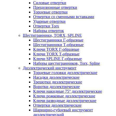
Силовые отвертки
Прецизионные отвертки
Торцевые отвертки
Отвертки со сменными вставками
Ударные отвертки
Отвертки Torx
Наборы отверток
Шестигранники, TORX, SPLINE
Шестигранники Г-образные
Шестигранники Т-образные
Ключи TORX Г-образные
Ключи TORX Т-образные
Ключи SPLINE Г-образные
Наборы шестигранников, Torx, Spline
Диэлектрический инструмент
Торцевые головки диэлектрические
Насадки диэлектрические
Трещотки диэлектрические
Воротки диэлектрические
Ключи накидные 75° диэлектрические
Ключи рожковые диэлектрические
Ключи разводные диэлектрические
Отвертки диэлектрические
Шарнирно-губцевый инструмент
диэлектрический