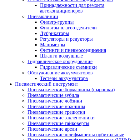
Принадлежности для ремонта
автокондиционеров
Пневмолинии
Фильтр-группы
Фильтры влагоотделители
Лубрикаторы
Регуляторы и редукторы
Манометры
Фитинги и пневмосоединения
Шланги воздушные
Гидравлическое оборудование
Гидравлические съемники
Обслуживание аккумуляторов
Тестеры аккумулятора
Пневматический инструмент
Пневматические бормашины (шарошки)
Пневматические зубила
Пневматические лобзики
Пневматические ножницы
Пневматические трещотки
Пневматические заклепочники
Пневматические гайковерты
Пневматические дрели
Пневматические шлифмашины орбитальные