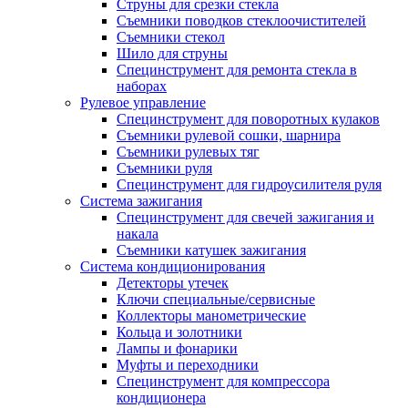
Струны для срезки стекла
Съемники поводков стеклоочистителей
Съемники стекол
Шило для струны
Специнструмент для ремонта стекла в
наборах
Рулевое управление
Специнструмент для поворотных кулаков
Съемники рулевой сошки, шарнира
Съемники рулевых тяг
Съемники руля
Специнструмент для гидроусилителя руля
Система зажигания
Специнструмент для свечей зажигания и
накала
Съемники катушек зажигания
Система кондиционирования
Детекторы утечек
Ключи специальные/сервисные
Коллекторы манометрические
Кольца и золотники
Лампы и фонарики
Муфты и переходники
Специнструмент для компрессора
кондиционера