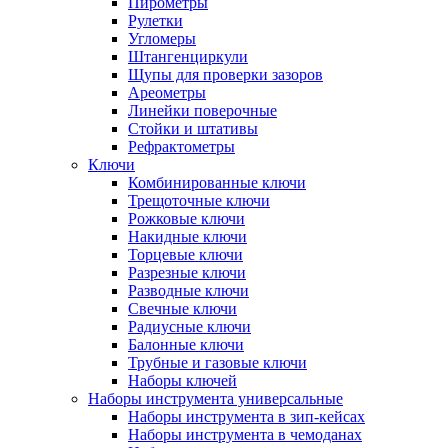
Пирометры
Рулетки
Угломеры
Штангенциркули
Щупы для проверки зазоров
Ареометры
Линейки поверочные
Стойки и штативы
Рефрактометры
Ключи
Комбинированные ключи
Трещоточные ключи
Рожковые ключи
Накидные ключи
Торцевые ключи
Разрезные ключи
Разводные ключи
Свечные ключи
Радиусные ключи
Балонные ключи
Трубные и газовые ключи
Наборы ключей
Наборы инструмента универсальные
Наборы инструмента в зип-кейсах
Наборы инструмента в чемоданах