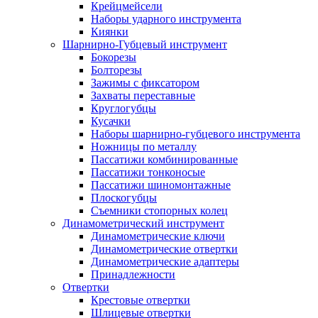
Крейцмейсели
Наборы ударного инструмента
Киянки
Шарнирно-Губцевый инструмент
Бокорезы
Болторезы
Зажимы с фиксатором
Захваты переставные
Круглогубцы
Кусачки
Наборы шарнирно-губцевого инструмента
Ножницы по металлу
Пассатижи комбинированные
Пассатижи тонконосые
Пассатижи шиномонтажные
Плоскогубцы
Съемники стопорных колец
Динамометрический инструмент
Динамометрические ключи
Динамометрические отвертки
Динамометрические адаптеры
Принадлежности
Отвертки
Крестовые отвертки
Шлицевые отвертки