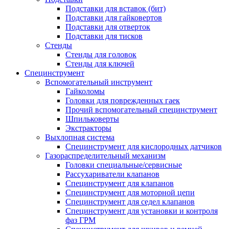
Подставки для вставок (бит)
Подставки для гайковертов
Подставки для отверток
Подставки для тисков
Стенды
Стенды для головок
Стенды для ключей
Специнструмент
Вспомогательный инструмент
Гайколомы
Головки для поврежденных гаек
Прочий вспомогательный специнструмент
Шпильковерты
Экстракторы
Выхлопная система
Специнструмент для кислородных датчиков
Газораспределительный механизм
Головки специальные/сервисные
Рассухариватели клапанов
Специнструмент для клапанов
Специнструмент для моторной цепи
Специнструмент для седел клапанов
Специнструмент для установки и контроля
фаз ГРМ