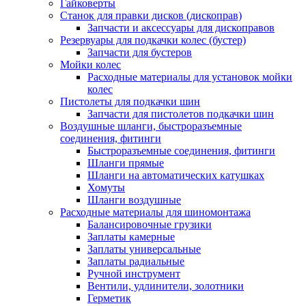
Гайковерты
Станок для правки дисков (дископрав)
Запчасти и аксессуары для дископравов
Резервуары для подкачки колес (бустер)
Запчасти для бустеров
Мойки колес
Расходные материалы для установок мойки
колес
Пистолеты для подкачки шин
Запчасти для пистолетов подкачки шин
Воздушные шланги, быстроразъемные
соединения, фитинги
Быстроразъемные соединения, фитинги
Шланги прямые
Шланги на автоматических катушках
Хомуты
Шланги воздушные
Расходные материалы для шиномонтажа
Балансировочные грузики
Заплаты камерные
Заплаты универсальные
Заплаты радиальные
Ручной инструмент
Вентили, удлинители, золотники
Герметик