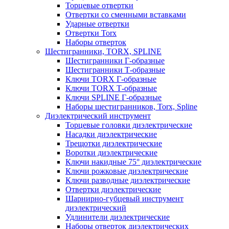
Торцевые отвертки
Отвертки со сменными вставками
Ударные отвертки
Отвертки Torx
Наборы отверток
Шестигранники, TORX, SPLINE
Шестигранники Г-образные
Шестигранники Т-образные
Ключи TORX Г-образные
Ключи TORX Т-образные
Ключи SPLINE Г-образные
Наборы шестигранников, Torx, Spline
Диэлектрический инструмент
Торцевые головки диэлектрические
Насадки диэлектрические
Трещотки диэлектрические
Воротки диэлектрические
Ключи накидные 75° диэлектрические
Ключи рожковые диэлектрические
Ключи разводные диэлектрические
Отвертки диэлектрические
Шарнирно-губцевый инструмент
диэлектрический
Удлинители диэлектрические
Наборы отверток диэлектрических