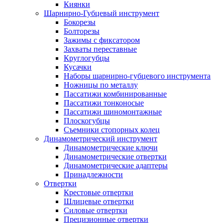
Киянки
Шарнирно-Губцевый инструмент
Бокорезы
Болторезы
Зажимы с фиксатором
Захваты переставные
Круглогубцы
Кусачки
Наборы шарнирно-губцевого инструмента
Ножницы по металлу
Пассатижи комбинированные
Пассатижи тонконосые
Пассатижи шиномонтажные
Плоскогубцы
Съемники стопорных колец
Динамометрический инструмент
Динамометрические ключи
Динамометрические отвертки
Динамометрические адаптеры
Принадлежности
Отвертки
Крестовые отвертки
Шлицевые отвертки
Силовые отвертки
Прецизионные отвертки