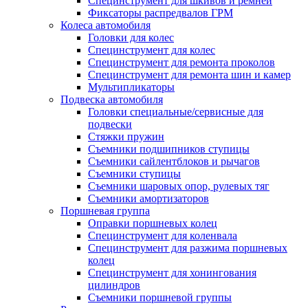
Специнструмент для шкивов и ремней
Фиксаторы распредвалов ГРМ
Колеса автомобиля
Головки для колес
Специнструмент для колес
Специнструмент для ремонта проколов
Специнструмент для ремонта шин и камер
Мультипликаторы
Подвеска автомобиля
Головки специальные/сервисные для
подвески
Стяжки пружин
Съемники подшипников ступицы
Съемники сайлентблоков и рычагов
Съемники ступицы
Съемники шаровых опор, рулевых тяг
Съемники амортизаторов
Поршневая группа
Оправки поршневых колец
Специнструмент для коленвала
Специнструмент для разжима поршневых
колец
Специнструмент для хонингования
цилиндров
Съемники поршневой группы