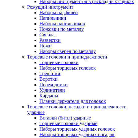
Наборы инструментов в раскладных ящиках
Режущий инструмент
Наборы надфилей
Напильники
Наборы напильников
Ножовки по металлу
Сверла
Развертки
Ножи
Наборы сверел по металлу
Торцевые головки и принадлежности
Торцевые головки
Наборы торцевых головок
Трещотки
Воротки
Переходники
Удлинители
Карданы
Планки-держатели для головок
Торцевые головки, насадки и принадлежности
ударные
Вставки (биты) ударные
Торцевые головки ударные
Наборы торцевых ударных головок
Наборы торцевых ударных насадок