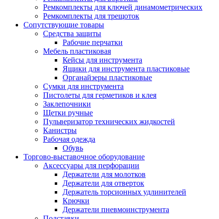
Ремкомплекты для ключей динамометрических
Ремкомплекты для трещоток
Сопутствующие товары
Средства защиты
Рабочие перчатки
Мебель пластиковая
Кейсы для инструмента
Ящики для инструмента пластиковые
Органайзеры пластиковые
Сумки для инструмента
Пистолеты для герметиков и клея
Заклепочники
Щетки ручные
Пульверизатор технических жидкостей
Канистры
Рабочая одежда
Обувь
Торгово-выставочное оборудование
Аксессуары для перфорации
Держатели для молотков
Держатели для отверток
Держатель торсионных удлинителей
Крючки
Держатели пневмоинструмента
Подставки