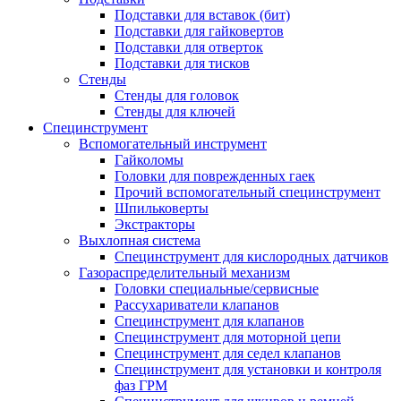
Подставки для вставок (бит)
Подставки для гайковертов
Подставки для отверток
Подставки для тисков
Стенды
Стенды для головок
Стенды для ключей
Специнструмент
Вспомогательный инструмент
Гайколомы
Головки для поврежденных гаек
Прочий вспомогательный специнструмент
Шпильковерты
Экстракторы
Выхлопная система
Специнструмент для кислородных датчиков
Газораспределительный механизм
Головки специальные/сервисные
Рассухариватели клапанов
Специнструмент для клапанов
Специнструмент для моторной цепи
Специнструмент для седел клапанов
Специнструмент для установки и контроля
фаз ГРМ