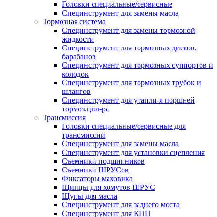
Головки специальные/сервисные
Специнструмент для замены масла
Тормозная система
Специнструмент для замены тормозной
жидкости
Специнструмент для тормозных дисков,
барабанов
Специнструмент для тормозных суппортов и
колодок
Специнструмент для тормозных трубок и
шлангов
Специнструмент для утапли-я поршней
тормоз.цил-ра
Трансмиссия
Головки специальные/сервисные для
трансмиссии
Специнструмент для замены масла
Специнструмент для установки сцепления
Съемники подшипников
Съемники ШРУСов
Фиксаторы маховика
Щипцы для хомутов ШРУС
Щупы для масла
Специнструмент для заднего моста
Специнструмент для КПП