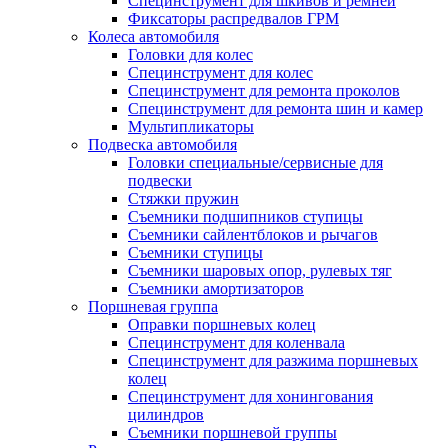
Специнструмент для шкивов и ремней
Фиксаторы распредвалов ГРМ
Колеса автомобиля
Головки для колес
Специнструмент для колес
Специнструмент для ремонта проколов
Специнструмент для ремонта шин и камер
Мультипликаторы
Подвеска автомобиля
Головки специальные/сервисные для
подвески
Стяжки пружин
Съемники подшипников ступицы
Съемники сайлентблоков и рычагов
Съемники ступицы
Съемники шаровых опор, рулевых тяг
Съемники амортизаторов
Поршневая группа
Оправки поршневых колец
Специнструмент для коленвала
Специнструмент для разжима поршневых
колец
Специнструмент для хонингования
цилиндров
Съемники поршневой группы