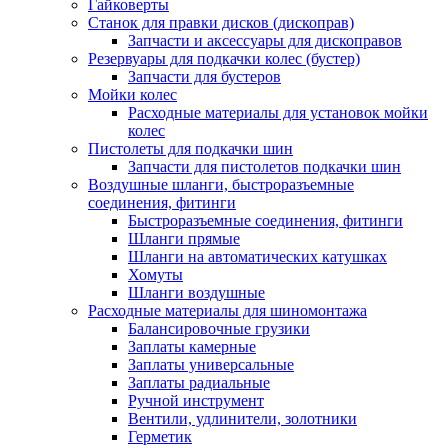
Гайковерты
Станок для правки дисков (дископрав)
Запчасти и аксессуары для дископравов
Резервуары для подкачки колес (бустер)
Запчасти для бустеров
Мойки колес
Расходные материалы для установок мойки
колес
Пистолеты для подкачки шин
Запчасти для пистолетов подкачки шин
Воздушные шланги, быстроразъемные
соединения, фитинги
Быстроразъемные соединения, фитинги
Шланги прямые
Шланги на автоматических катушках
Хомуты
Шланги воздушные
Расходные материалы для шиномонтажа
Балансировочные грузики
Заплаты камерные
Заплаты универсальные
Заплаты радиальные
Ручной инструмент
Вентили, удлинители, золотники
Герметик