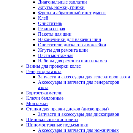
Диагональные заплатки
Жгуты, ножки, грибки
Фрезы и абразивный инструмент
Клей
Очиститель
Резина сырая
Пакеты для шин
Наконечники для накачки шин
Очистители диска от самоклейки
Жгуты для ремонта шин
Паста монтажная
Наборы для ремонта шин и камер
Ванны для проверки колес
Генераторы азота
Запчасти и аксессуары для генераторов азота
Аксессуары и запчасти для генераторов
азота
Бортоотжиматели
Ключи баллонные
Монтажки
Станки для правки дисков (дископравы)
Запчасти и аксессуары для дископравов
Шиповальные пистолеты
Шиномонтажные подъемники
Аксессуары и запчасти для ножничных