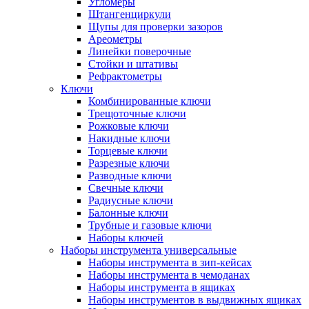
Угломеры
Штангенциркули
Щупы для проверки зазоров
Ареометры
Линейки поверочные
Стойки и штативы
Рефрактометры
Ключи
Комбинированные ключи
Трещоточные ключи
Рожковые ключи
Накидные ключи
Торцевые ключи
Разрезные ключи
Разводные ключи
Свечные ключи
Радиусные ключи
Балонные ключи
Трубные и газовые ключи
Наборы ключей
Наборы инструмента универсальные
Наборы инструмента в зип-кейсах
Наборы инструмента в чемоданах
Наборы инструмента в ящиках
Наборы инструментов в выдвижных ящиках