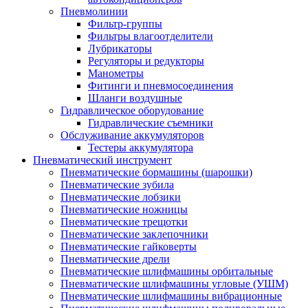
Пневмолинии
Фильтр-группы
Фильтры влагоотделители
Лубрикаторы
Регуляторы и редукторы
Манометры
Фитинги и пневмосоединения
Шланги воздушные
Гидравлическое оборудование
Гидравлические съемники
Обслуживание аккумуляторов
Тестеры аккумулятора
Пневматический инструмент
Пневматические бормашины (шарошки)
Пневматические зубила
Пневматические лобзики
Пневматические ножницы
Пневматические трещотки
Пневматические заклепочники
Пневматические гайковерты
Пневматические дрели
Пневматические шлифмашины орбитальные
Пневматические шлифмашины угловые (УШМ)
Пневматические шлифмашины вибрационные