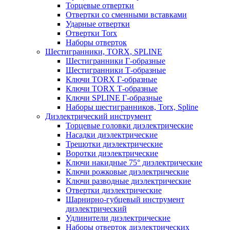
Торцевые отвертки
Отвертки со сменными вставками
Ударные отвертки
Отвертки Torx
Наборы отверток
Шестигранники, TORX, SPLINE
Шестигранники Г-образные
Шестигранники Т-образные
Ключи TORX Г-образные
Ключи TORX Т-образные
Ключи SPLINE Г-образные
Наборы шестигранников, Torx, Spline
Диэлектрический инструмент
Торцевые головки диэлектрические
Насадки диэлектрические
Трещотки диэлектрические
Воротки диэлектрические
Ключи накидные 75° диэлектрические
Ключи рожковые диэлектрические
Ключи разводные диэлектрические
Отвертки диэлектрические
Шарнирно-губцевый инструмент
диэлектрический
Удлинители диэлектрические
Наборы отверток диэлектрических