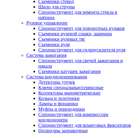
Съемники стекол
Шило для струны
Специнструмент для ремонта стекла в
наборах
Рулевое управление
Специнструмент для поворотных кулаков
Съемники рулевой сошки, шарнира
Съемники рулевых тяг
Съемники руля
Специнструмент для гидроусилителя руля
Система зажигания
Специнструмент для свечей зажигания и
накала
Съемники катушек зажигания
Система кондиционирования
Детекторы утечек
Ключи специальные/сервисные
Коллекторы манометрические
Кольца и золотники
Лампы и фонарики
Муфты и переходники
Специнструмент для компрессора
кондиционера
Специнструмент для шланговых фиксаторов
Цилиндры заправочные