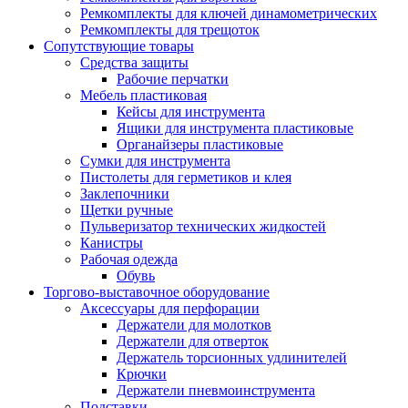
Ремкомплекты для ключей динамометрических
Ремкомплекты для трещоток
Сопутствующие товары
Средства защиты
Рабочие перчатки
Мебель пластиковая
Кейсы для инструмента
Ящики для инструмента пластиковые
Органайзеры пластиковые
Сумки для инструмента
Пистолеты для герметиков и клея
Заклепочники
Щетки ручные
Пульверизатор технических жидкостей
Канистры
Рабочая одежда
Обувь
Торгово-выставочное оборудование
Аксессуары для перфорации
Держатели для молотков
Держатели для отверток
Держатель торсионных удлинителей
Крючки
Держатели пневмоинструмента
Подставки