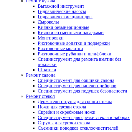
Ремонт кузова
Вытяжной инструмент
Гидравлические насосы
Гидравлические цилиндры
Дыроколы
Киянки безынерционные
Киянки со сменными насадками
Монтировки
Рихтовочные лопатки и поддержки
Рихтовочные молотки
Рихтовочные рубанки и шлифблоки
Специнструмент для ремонта вмятин без
покраски
Шпатели
Ремонт салона
Специнструмент для обшивки салона
Специнструмент для панели приборов
Специнструмент для подушек безопасности
Ремонт стекол
Держатели струны для срезки стекла
Ножи для срезки стекла
Скребки и скребковые ножи
Специнструмент для срезки стекла в наборах
Струны для срезки стекла
Съемники поводков стеклоочистителей