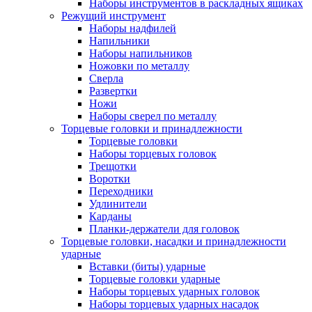
Наборы инструментов в раскладных ящиках
Режущий инструмент
Наборы надфилей
Напильники
Наборы напильников
Ножовки по металлу
Сверла
Развертки
Ножи
Наборы сверел по металлу
Торцевые головки и принадлежности
Торцевые головки
Наборы торцевых головок
Трещотки
Воротки
Переходники
Удлинители
Карданы
Планки-держатели для головок
Торцевые головки, насадки и принадлежности
ударные
Вставки (биты) ударные
Торцевые головки ударные
Наборы торцевых ударных головок
Наборы торцевых ударных насадок