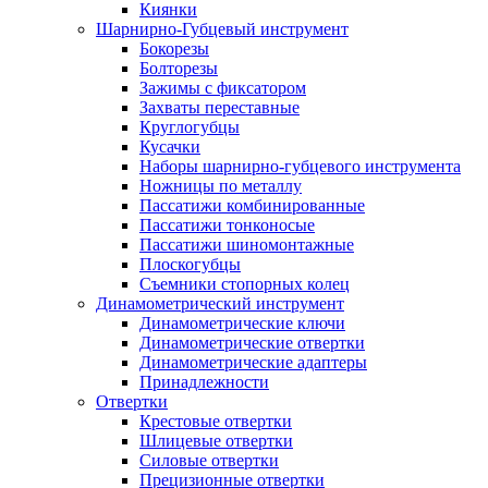
Киянки
Шарнирно-Губцевый инструмент
Бокорезы
Болторезы
Зажимы с фиксатором
Захваты переставные
Круглогубцы
Кусачки
Наборы шарнирно-губцевого инструмента
Ножницы по металлу
Пассатижи комбинированные
Пассатижи тонконосые
Пассатижи шиномонтажные
Плоскогубцы
Съемники стопорных колец
Динамометрический инструмент
Динамометрические ключи
Динамометрические отвертки
Динамометрические адаптеры
Принадлежности
Отвертки
Крестовые отвертки
Шлицевые отвертки
Силовые отвертки
Прецизионные отвертки