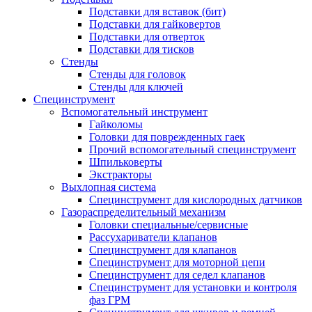
Подставки для вставок (бит)
Подставки для гайковертов
Подставки для отверток
Подставки для тисков
Стенды
Стенды для головок
Стенды для ключей
Специнструмент
Вспомогательный инструмент
Гайколомы
Головки для поврежденных гаек
Прочий вспомогательный специнструмент
Шпильковерты
Экстракторы
Выхлопная система
Специнструмент для кислородных датчиков
Газораспределительный механизм
Головки специальные/сервисные
Рассухариватели клапанов
Специнструмент для клапанов
Специнструмент для моторной цепи
Специнструмент для седел клапанов
Специнструмент для установки и контроля
фаз ГРМ