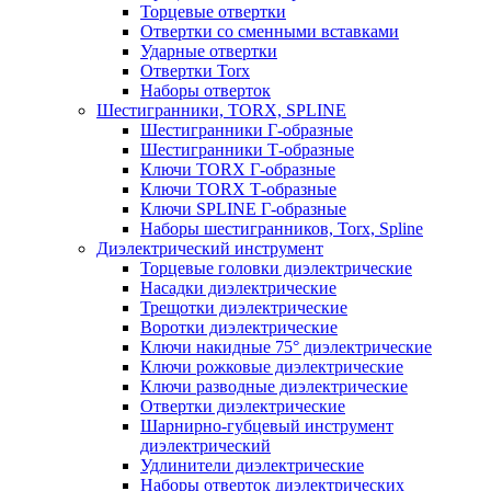
Торцевые отвертки
Отвертки со сменными вставками
Ударные отвертки
Отвертки Torx
Наборы отверток
Шестигранники, TORX, SPLINE
Шестигранники Г-образные
Шестигранники Т-образные
Ключи TORX Г-образные
Ключи TORX Т-образные
Ключи SPLINE Г-образные
Наборы шестигранников, Torx, Spline
Диэлектрический инструмент
Торцевые головки диэлектрические
Насадки диэлектрические
Трещотки диэлектрические
Воротки диэлектрические
Ключи накидные 75° диэлектрические
Ключи рожковые диэлектрические
Ключи разводные диэлектрические
Отвертки диэлектрические
Шарнирно-губцевый инструмент
диэлектрический
Удлинители диэлектрические
Наборы отверток диэлектрических