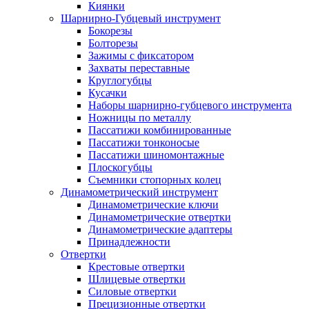
Киянки
Шарнирно-Губцевый инструмент
Бокорезы
Болторезы
Зажимы с фиксатором
Захваты переставные
Круглогубцы
Кусачки
Наборы шарнирно-губцевого инструмента
Ножницы по металлу
Пассатижи комбинированные
Пассатижи тонконосые
Пассатижи шиномонтажные
Плоскогубцы
Съемники стопорных колец
Динамометрический инструмент
Динамометрические ключи
Динамометрические отвертки
Динамометрические адаптеры
Принадлежности
Отвертки
Крестовые отвертки
Шлицевые отвертки
Силовые отвертки
Прецизионные отвертки