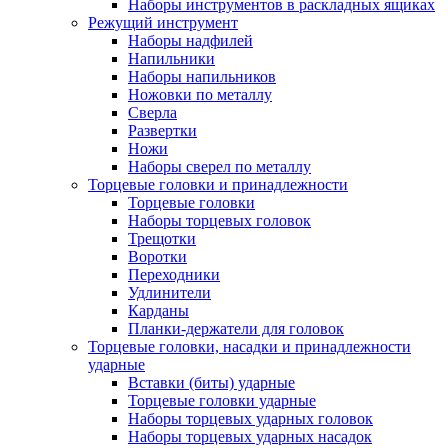
Наборы инструментов в раскладных ящиках
Режущий инструмент
Наборы надфилей
Напильники
Наборы напильников
Ножовки по металлу
Сверла
Развертки
Ножи
Наборы сверел по металлу
Торцевые головки и принадлежности
Торцевые головки
Наборы торцевых головок
Трещотки
Воротки
Переходники
Удлинители
Карданы
Планки-держатели для головок
Торцевые головки, насадки и принадлежности
ударные
Вставки (биты) ударные
Торцевые головки ударные
Наборы торцевых ударных головок
Наборы торцевых ударных насадок