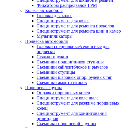
Специнструмент для шкивов и ремней
Фиксаторы распредвалов ГРМ
Колеса автомобиля
Головки для колес
Специнструмент для колес
Специнструмент для ремонта проколов
Специнструмент для ремонта шин и камер
Мультипликаторы
Подвеска автомобиля
Головки специальные/сервисные для
подвески
Стяжки пружин
Съемники подшипников ступицы
Съемники сайлентблоков и рычагов
Съемники ступицы
Съемники шаровых опор, рулевых тяг
Съемники амортизаторов
Поршневая группа
Оправки поршневых колец
Специнструмент для коленвала
Специнструмент для разжима поршневых
колец
Специнструмент для хонингования
цилиндров
Съемники поршневой группы