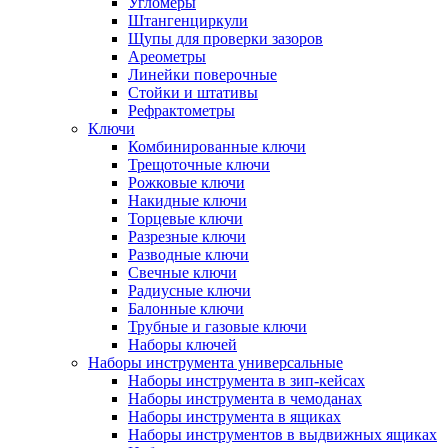
Угломеры
Штангенциркули
Щупы для проверки зазоров
Ареометры
Линейки поверочные
Стойки и штативы
Рефрактометры
Ключи
Комбинированные ключи
Трещоточные ключи
Рожковые ключи
Накидные ключи
Торцевые ключи
Разрезные ключи
Разводные ключи
Свечные ключи
Радиусные ключи
Балонные ключи
Трубные и газовые ключи
Наборы ключей
Наборы инструмента универсальные
Наборы инструмента в зип-кейсах
Наборы инструмента в чемоданах
Наборы инструмента в ящиках
Наборы инструментов в выдвижных ящиках