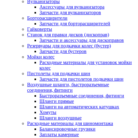
Вулканизаторы
Аксессуары для вулканизатора
Запчасти для вулканизаторов
Борторасширители
Запчасти для борторасширителей
Гайковерты
Станок для правки дисков (дископрав)
Запчасти и аксессуары для дископравов
Резервуары для подкачки колес (бустер)
Запчасти для бустеров
Мойки колес
Расходные материалы для установок мойки
колес
Пистолеты для подкачки шин
Запчасти для пистолетов подкачки шин
Воздушные шланги, быстроразъемные
соединения, фитинги
Быстроразъемные соединения, фитинги
Шланги прямые
Шланги на автоматических катушках
Хомуты
Шланги воздушные
Расходные материалы для шиномонтажа
Балансировочные грузики
Заплаты камерные