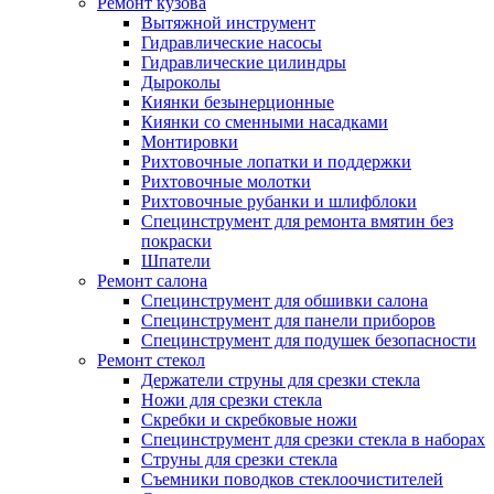
Ремонт кузова
Вытяжной инструмент
Гидравлические насосы
Гидравлические цилиндры
Дыроколы
Киянки безынерционные
Киянки со сменными насадками
Монтировки
Рихтовочные лопатки и поддержки
Рихтовочные молотки
Рихтовочные рубанки и шлифблоки
Специнструмент для ремонта вмятин без
покраски
Шпатели
Ремонт салона
Специнструмент для обшивки салона
Специнструмент для панели приборов
Специнструмент для подушек безопасности
Ремонт стекол
Держатели струны для срезки стекла
Ножи для срезки стекла
Скребки и скребковые ножи
Специнструмент для срезки стекла в наборах
Струны для срезки стекла
Съемники поводков стеклоочистителей