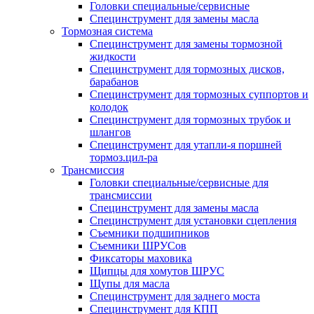
Головки специальные/сервисные
Специнструмент для замены масла
Тормозная система
Специнструмент для замены тормозной
жидкости
Специнструмент для тормозных дисков,
барабанов
Специнструмент для тормозных суппортов и
колодок
Специнструмент для тормозных трубок и
шлангов
Специнструмент для утапли-я поршней
тормоз.цил-ра
Трансмиссия
Головки специальные/сервисные для
трансмиссии
Специнструмент для замены масла
Специнструмент для установки сцепления
Съемники подшипников
Съемники ШРУСов
Фиксаторы маховика
Щипцы для хомутов ШРУС
Щупы для масла
Специнструмент для заднего моста
Специнструмент для КПП