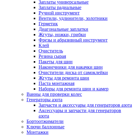
Заплаты универсальные
Заплаты радиальные
Ручной инструмент
Вентили, удлинители, золотники
Герметик
Диагональные заплатки
Жгуты, ножки, грибки
Фрезы и абразивный инструмент
Клей
Очиститель
Резина сырая
Пакеты для шин
Наконечники для накачки шин
Очистители диска от самоклейки
Жгуты для ремонта шин
Паста монтажная
Наборы для ремонта шин и камер
Ванны для проверки колес
Генераторы азота
Запчасти и аксессуары для генераторов азота
Аксессуары и запчасти для генераторов
азота
Бортоотжиматели
Ключи баллонные
Монтажки