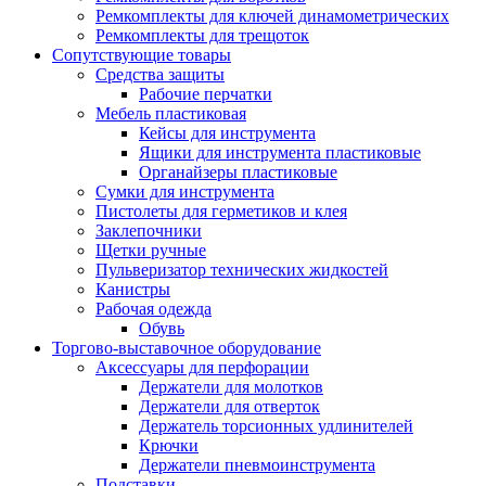
Ремкомплекты для ключей динамометрических
Ремкомплекты для трещоток
Сопутствующие товары
Средства защиты
Рабочие перчатки
Мебель пластиковая
Кейсы для инструмента
Ящики для инструмента пластиковые
Органайзеры пластиковые
Сумки для инструмента
Пистолеты для герметиков и клея
Заклепочники
Щетки ручные
Пульверизатор технических жидкостей
Канистры
Рабочая одежда
Обувь
Торгово-выставочное оборудование
Аксессуары для перфорации
Держатели для молотков
Держатели для отверток
Держатель торсионных удлинителей
Крючки
Держатели пневмоинструмента
Подставки