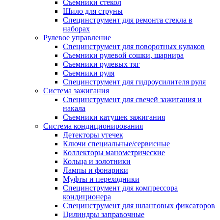
Съемники стекол
Шило для струны
Специнструмент для ремонта стекла в
наборах
Рулевое управление
Специнструмент для поворотных кулаков
Съемники рулевой сошки, шарнира
Съемники рулевых тяг
Съемники руля
Специнструмент для гидроусилителя руля
Система зажигания
Специнструмент для свечей зажигания и
накала
Съемники катушек зажигания
Система кондиционирования
Детекторы утечек
Ключи специальные/сервисные
Коллекторы манометрические
Кольца и золотники
Лампы и фонарики
Муфты и переходники
Специнструмент для компрессора
кондиционера
Специнструмент для шланговых фиксаторов
Цилиндры заправочные