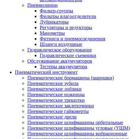
Пневмолинии
Фильтр-группы
Фильтры влагоотделители
Лубрикаторы
Регуляторы и редукторы
Манометры
Фитинги и пневмосоединения
Шланги воздушные
Гидравлическое оборудование
Гидравлические съемники
Обслуживание аккумуляторов
Тестеры аккумулятора
Пневматический инструмент
Пневматические бормашины (шарошки)
Пневматические зубила
Пневматические лобзики
Пневматические ножницы
Пневматические трещотки
Пневматические заклепочники
Пневматические гайковерты
Пневматические дрели
Пневматические шлифмашины орбитальные
Пневматические шлифмашины угловые (УШМ)
Пневматические шлифмашины вибрационные