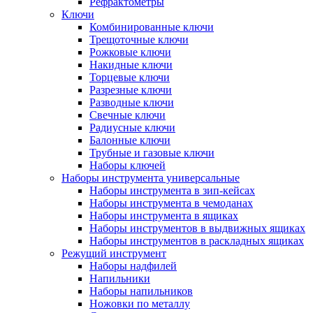
Рефрактометры
Ключи
Комбинированные ключи
Трещоточные ключи
Рожковые ключи
Накидные ключи
Торцевые ключи
Разрезные ключи
Разводные ключи
Свечные ключи
Радиусные ключи
Балонные ключи
Трубные и газовые ключи
Наборы ключей
Наборы инструмента универсальные
Наборы инструмента в зип-кейсах
Наборы инструмента в чемоданах
Наборы инструмента в ящиках
Наборы инструментов в выдвижных ящиках
Наборы инструментов в раскладных ящиках
Режущий инструмент
Наборы надфилей
Напильники
Наборы напильников
Ножовки по металлу