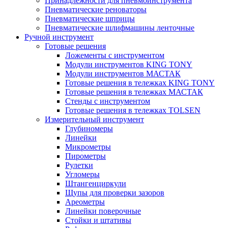
Принадлежности для пневмоинструмента
Пневматические реноваторы
Пневматические шприцы
Пневматические шлифмашины ленточные
Ручной инструмент
Готовые решения
Ложементы с инструментом
Модули инструментов KING TONY
Модули инструментов МАСТАК
Готовые решения в тележках KING TONY
Готовые решения в тележках МАСТАК
Стенды с инструментом
Готовые решения в тележках TOLSEN
Измерительный инструмент
Глубиномеры
Линейки
Микрометры
Пирометры
Рулетки
Угломеры
Штангенциркули
Щупы для проверки зазоров
Ареометры
Линейки поверочные
Стойки и штативы