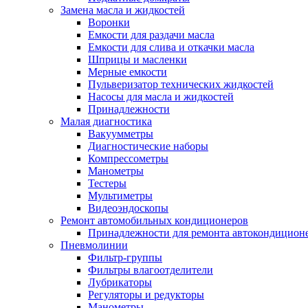
Замена масла и жидкостей
Воронки
Емкости для раздачи масла
Емкости для слива и откачки масла
Шприцы и масленки
Мерные емкости
Пульверизатор технических жидкостей
Насосы для масла и жидкостей
Принадлежности
Малая диагностика
Вакуумметры
Диагностические наборы
Компрессометры
Манометры
Тестеры
Мультиметры
Видеоэндоскопы
Ремонт автомобильных кондиционеров
Принадлежности для ремонта автокондицион
Пневмолинии
Фильтр-группы
Фильтры влагоотделители
Лубрикаторы
Регуляторы и редукторы
Манометры