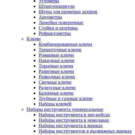
Угломеры
Штангенциркули
Щупы для проверки зазоров
Ареометры
Линейки поверочные
Стойки и штативы
Рефрактометры
Ключи
Комбинированные ключи
Трещоточные ключи
Рожковые ключи
Накидные ключи
Торцевые ключи
Разрезные ключи
Разводные ключи
Свечные ключи
Радиусные ключи
Балонные ключи
Трубные и газовые ключи
Наборы ключей
Наборы инструмента универсальные
Наборы инструмента в зип-кейсах
Наборы инструмента в чемоданах
Наборы инструмента в ящиках
Наборы инструментов в выдвижных ящиках