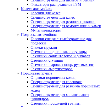
Специнструмент для шкивов и ремней
Фиксаторы распредвалов ГРМ
Колеса автомобиля
Головки для колес
Специнструмент для колес
Специнструмент для ремонта проколов
Специнструмент для ремонта шин и камер
Мультипликаторы
Подвеска автомобиля
Головки специальные/сервисные для
подвески
Стяжки пружин
Съемники подшипников ступицы
Съемники сайлентблоков и рычагов
Съемники ступицы
Съемники шаровых опор, рулевых тяг
Съемники амортизаторов
Поршневая группа
Оправки поршневых колец
Специнструмент для коленвала
Специнструмент для разжима поршневых
колец
Специнструмент для хонингования
цилиндров
Съемники поршневой группы