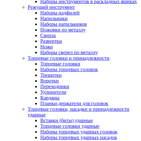
Наборы инструментов в раскладных ящиках
Режущий инструмент
Наборы надфилей
Напильники
Наборы напильников
Ножовки по металлу
Сверла
Развертки
Ножи
Наборы сверел по металлу
Торцевые головки и принадлежности
Торцевые головки
Наборы торцевых головок
Трещотки
Воротки
Переходники
Удлинители
Карданы
Планки-держатели для головок
Торцевые головки, насадки и принадлежности
ударные
Вставки (биты) ударные
Торцевые головки ударные
Наборы торцевых ударных головок
Наборы торцевых ударных насадок