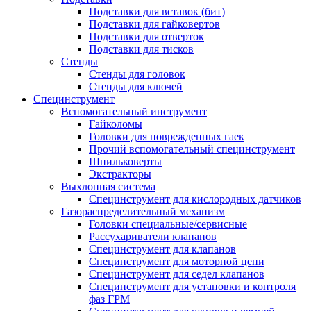
Подставки для вставок (бит)
Подставки для гайковертов
Подставки для отверток
Подставки для тисков
Стенды
Стенды для головок
Стенды для ключей
Специнструмент
Вспомогательный инструмент
Гайколомы
Головки для поврежденных гаек
Прочий вспомогательный специнструмент
Шпильковерты
Экстракторы
Выхлопная система
Специнструмент для кислородных датчиков
Газораспределительный механизм
Головки специальные/сервисные
Рассухариватели клапанов
Специнструмент для клапанов
Специнструмент для моторной цепи
Специнструмент для седел клапанов
Специнструмент для установки и контроля
фаз ГРМ