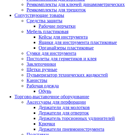
Ремкомплекты для ключей динамометрических
Ремкомплекты для трещоток
Сопутствующие товары
Средства защиты
Рабочие перчатки
Мебель пластиковая
Кейсы для инструмента
Ящики для инструмента пластиковые
Органайзеры пластиковые
Сумки для инструмента
Пистолеты для герметиков и клея
Заклепочники
Щетки ручные
Пульверизатор технических жидкостей
Канистры
Рабочая одежда
Обувь
Торгово-выставочное оборудование
Аксессуары для перфорации
Держатели для молотков
Держатели для отверток
Держатель торсионных удлинителей
Крючки
Держатели пневмоинструмента
Подставки