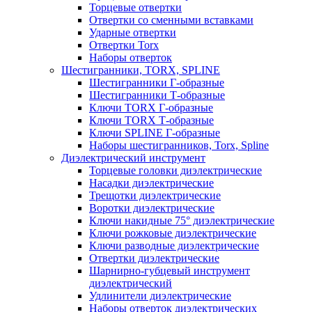
Торцевые отвертки
Отвертки со сменными вставками
Ударные отвертки
Отвертки Torx
Наборы отверток
Шестигранники, TORX, SPLINE
Шестигранники Г-образные
Шестигранники Т-образные
Ключи TORX Г-образные
Ключи TORX Т-образные
Ключи SPLINE Г-образные
Наборы шестигранников, Torx, Spline
Диэлектрический инструмент
Торцевые головки диэлектрические
Насадки диэлектрические
Трещотки диэлектрические
Воротки диэлектрические
Ключи накидные 75° диэлектрические
Ключи рожковые диэлектрические
Ключи разводные диэлектрические
Отвертки диэлектрические
Шарнирно-губцевый инструмент
диэлектрический
Удлинители диэлектрические
Наборы отверток диэлектрических