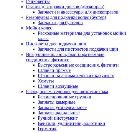
Гайковерты
Станок для правки дисков (дископрав)
Запчасти и аксессуары для дископравов
Резервуары для подкачки колес (бустер)
Запчасти для бустеров
Мойки колес
Расходные материалы для установок мойки
колес
Пистолеты для подкачки шин
Запчасти для пистолетов подкачки шин
Воздушные шланги, быстроразъемные
соединения, фитинги
Быстроразъемные соединения, фитинги
Шланги прямые
Шланги на автоматических катушках
Хомуты
Шланги воздушные
Расходные материалы для шиномонтажа
Балансировочные грузики
Заплаты камерные
Заплаты универсальные
Заплаты радиальные
Ручной инструмент
Вентили, удлинители, золотники
Герметик