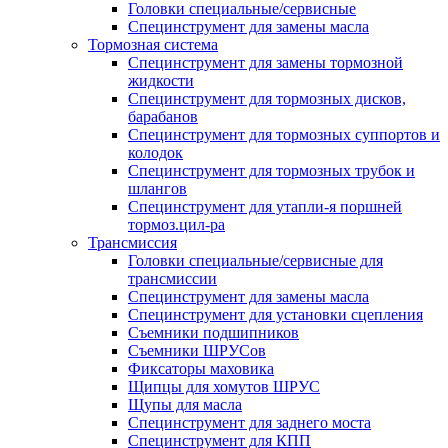
Головки специальные/сервисные
Специнструмент для замены масла
Тормозная система
Специнструмент для замены тормозной
жидкости
Специнструмент для тормозных дисков,
барабанов
Специнструмент для тормозных суппортов и
колодок
Специнструмент для тормозных трубок и
шлангов
Специнструмент для утапли-я поршней
тормоз.цил-ра
Трансмиссия
Головки специальные/сервисные для
трансмиссии
Специнструмент для замены масла
Специнструмент для установки сцепления
Съемники подшипников
Съемники ШРУСов
Фиксаторы маховика
Щипцы для хомутов ШРУС
Щупы для масла
Специнструмент для заднего моста
Специнструмент для КПП