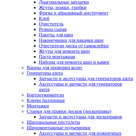
Диагональные заплатки
Жгуты, ножки, грибки
Фрезы и абразивный инструмент
Клей
Очиститель
Резина сырая
Пакеты для шин
Наконечники для накачки шин
Очистители диска от самоклейки
Жгуты для ремонта шин
Паста монтажная
Наборы для ремонта шин и камер
Ванны для проверки колес
Генераторы азота
Запчасти и аксессуары для генераторов азота
Аксессуары и запчасти для генераторов
азота
Бортоотжиматели
Ключи баллонные
Монтажки
Станки для правки дисков (дископравы)
Запчасти и аксессуары для дископравов
Шиповальные пистолеты
Шиномонтажные подъемники
Аксессуары и запчасти для ножничных