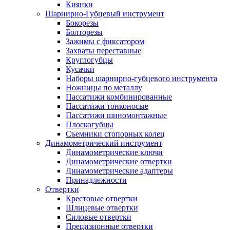
Киянки
Шарнирно-Губцевый инструмент
Бокорезы
Болторезы
Зажимы с фиксатором
Захваты переставные
Круглогубцы
Кусачки
Наборы шарнирно-губцевого инструмента
Ножницы по металлу
Пассатижи комбинированные
Пассатижи тонконосые
Пассатижи шиномонтажные
Плоскогубцы
Съемники стопорных колец
Динамометрический инструмент
Динамометрические ключи
Динамометрические отвертки
Динамометрические адаптеры
Принадлежности
Отвертки
Крестовые отвертки
Шлицевые отвертки
Силовые отвертки
Прецизионные отвертки