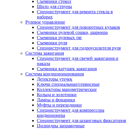
Съемники стекол
Шило для струны
Специнструмент для ремонта стекла в
наборах
Рулевое управление
Специнструмент для поворотных кулаков
Съемники рулевой сошки, шарнира
Съемники рулевых тяг
Съемники руля
Специнструмент для гидроусилителя руля
Система зажигания
Специнструмент для свечей зажигания и
накала
Съемники катушек зажигания
Система кондиционирования
Детекторы утечек
Ключи специальные/сервисные
Коллекторы манометрические
Кольца и золотники
Лампы и фонарики
Муфты и переходники
Специнструмент для компрессора
кондиционера
Специнструмент для шланговых фиксаторов
Цилиндры заправочные