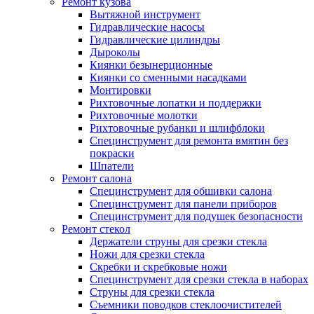
Ремонт кузова
Вытяжной инструмент
Гидравлические насосы
Гидравлические цилиндры
Дыроколы
Киянки безынерционные
Киянки со сменными насадками
Монтировки
Рихтовочные лопатки и поддержки
Рихтовочные молотки
Рихтовочные рубанки и шлифблоки
Специнструмент для ремонта вмятин без
покраски
Шпатели
Ремонт салона
Специнструмент для обшивки салона
Специнструмент для панели приборов
Специнструмент для подушек безопасности
Ремонт стекол
Держатели струны для срезки стекла
Ножи для срезки стекла
Скребки и скребковые ножи
Специнструмент для срезки стекла в наборах
Струны для срезки стекла
Съемники поводков стеклоочистителей