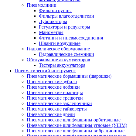
Пневмолинии
Фильтр-группы
Фильтры влагоотделители
Лубрикаторы
Регуляторы и редукторы
Манометры
Фитинги и пневмосоединения
Шланги воздушные
Гидравлическое оборудование
Гидравлические съемники
Обслуживание аккумуляторов
Тестеры аккумулятора
Пневматический инструмент
Пневматические бормашины (шарошки)
Пневматические зубила
Пневматические лобзики
Пневматические ножницы
Пневматические трещотки
Пневматические заклепочники
Пневматические гайковерты
Пневматические дрели
Пневматические шлифмашины орбитальные
Пневматические шлифмашины угловые (УШМ)
Пневматические шлифмашины вибрационные