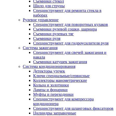
Съемники стекол
Шило для струны
Специнструмент для ремонта стекла в
наборах
Рулевое управление
Специнструмент для поворотных кулаков
Съемники рулевой сошки, шарнира
Съемники рулевых тяг
Съемники руля
Специнструмент для гидроусилителя руля
Система зажигания
Специнструмент для свечей зажигания и
накала
Съемники катушек зажигания
Система кондиционирования
Детекторы утечек
Ключи специальные/сервисные
Коллекторы манометрические
Кольца и золотники
Лампы и фонарики
Муфты и переходники
Специнструмент для компрессора
кондиционера
Специнструмент для шланговых фиксаторов
Цилиндры заправочные