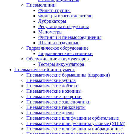
Пневмолинии
Фильтр-группы
Фильтры влагоотделители
Лубрикаторы
Регуляторы и редукторы
Манометры
Фитинги и пневмосоединения
Шланги воздушные
Гидравлическое оборудование
Гидравлические съемники
Обслуживание аккумуляторов
Тестеры аккумулятора
Пневматический инструмент
Пневматические бормашины (шарошки)
Пневматические зубила
Пневматические лобзики
Пневматические ножницы
Пневматические трещотки
Пневматические заклепочники
Пневматические гайковерты
Пневматические дрели
Пневматические шлифмашины орбитальные
Пневматические шлифмашины угловые (УШМ)
Пневматические шлифмашины вибрационные