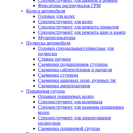
Специнструмент для шкивов и ремней
Фиксаторы распредвалов ГРМ
Колеса автомобиля
Головки для колес
Специнструмент для колес
Специнструмент для ремонта проколов
Специнструмент для ремонта шин и камер
Мультипликаторы
Подвеска автомобиля
Головки специальные/сервисные для
подвески
Стяжки пружин
Съемники подшипников ступицы
Съемники сайлентблоков и рычагов
Съемники ступицы
Съемники шаровых опор, рулевых тяг
Съемники амортизаторов
Поршневая группа
Оправки поршневых колец
Специнструмент для коленвала
Специнструмент для разжима поршневых
колец
Специнструмент для хонингования
цилиндров
Съемники поршневой группы