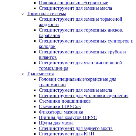
Головки специальные/сервисные
Специнструмент для замены масла
Тормозная система
Специнструмент для замены тормозной
жидкости
Специнструмент для тормозных дисков,
барабанов
Специнструмент для тормозных суппортов и
колодок
Специнструмент для тормозных трубок и
шлангов
Специнструмент для утапли-я поршней
тормоз.цил-ра
Трансмиссия
Головки специальные/сервисные для
трансмиссии
Специнструмент для замены масла
Специнструмент для установки сцепления
Съемники подшипников
Съемники ШРУСов
Фиксаторы маховика
Щипцы для хомутов ШРУС
Щупы для масла
Специнструмент для заднего моста
Специнструмент для КПП