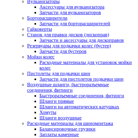
Вулканизаторы
Аксессуары для вулканизатора
Запчасти для вулканизаторов
Борторасширители
Запчасти для борторасширителей
Гайковерты
Станок для правки дисков (дископрав)
Запчасти и аксессуары для дископравов
Резервуары для подкачки колес (бустер)
Запчасти для бустеров
Мойки колес
Расходные материалы для установок мойки
колес
Пистолеты для подкачки шин
Запчасти для пистолетов подкачки шин
Воздушные шланги, быстроразъемные
соединения, фитинги
Быстроразъемные соединения, фитинги
Шланги прямые
Шланги на автоматических катушках
Хомуты
Шланги воздушные
Расходные материалы для шиномонтажа
Балансировочные грузики
Заплаты камерные