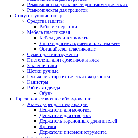
Ремкомплекты для ключей динамометрических
Ремкомплекты для трещоток
Сопутствующие товары
Средства защиты
Рабочие перчатки
Мебель пластиковая
Кейсы для инструмента
Ящики для инструмента пластиковые
Органайзеры пластиковые
Сумки для инструмента
Пистолеты для герметиков и клея
Заклепочники
Щетки ручные
Пульверизатор технических жидкостей
Канистры
Рабочая одежда
Обувь
Торгово-выставочное оборудование
Аксессуары для перфорации
Держатели для молотков
Держатели для отверток
Держатель торсионных удлинителей
Крючки
Держатели пневмоинструмента
Подставки