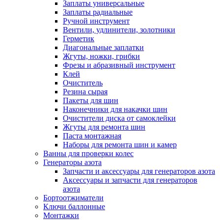
Заплаты универсальные
Заплаты радиальные
Ручной инструмент
Вентили, удлинители, золотники
Герметик
Диагональные заплатки
Жгуты, ножки, грибки
Фрезы и абразивный инструмент
Клей
Очиститель
Резина сырая
Пакеты для шин
Наконечники для накачки шин
Очистители диска от самоклейки
Жгуты для ремонта шин
Паста монтажная
Наборы для ремонта шин и камер
Ванны для проверки колес
Генераторы азота
Запчасти и аксессуары для генераторов азота
Аксессуары и запчасти для генераторов
азота
Бортоотжиматели
Ключи баллонные
Монтажки