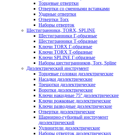
Торцевые отвертки
Отвертки со сменными вставками
Ударные отвертки
Отвертки Torx
Наборы отверток
Шестигранники, TORX, SPLINE
Шестигранники Г-образные
Шестигранники Т-образные
Ключи TORX Г-образные
Ключи TORX Т-образные
Ключи SPLINE Г-образные
Наборы шестигранников, Torx, Spline
Диэлектрический инструмент
Торцевые головки диэлектрические
Насадки диэлектрические
Трещотки диэлектрические
Воротки диэлектрические
Ключи накидные 75° диэлектрические
Ключи рожковые диэлектрические
Ключи разводные диэлектрические
Отвертки диэлектрические
Шарнирно-губцевый инструмент
диэлектрический
Удлинители диэлектрические
Наборы отверток диэлектрических