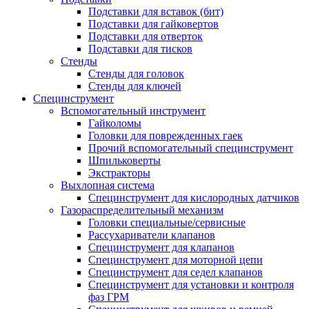
Подставки для вставок (бит)
Подставки для гайковертов
Подставки для отверток
Подставки для тисков
Стенды
Стенды для головок
Стенды для ключей
Специнструмент
Вспомогательный инструмент
Гайколомы
Головки для поврежденных гаек
Прочий вспомогательный специнструмент
Шпильковерты
Экстракторы
Выхлопная система
Специнструмент для кислородных датчиков
Газораспределительный механизм
Головки специальные/сервисные
Рассухариватели клапанов
Специнструмент для клапанов
Специнструмент для моторной цепи
Специнструмент для седел клапанов
Специнструмент для установки и контроля
фаз ГРМ