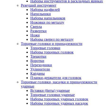
Наборы инструментов в раскладных ящиках
Режущий инструмент
Наборы надфилей
Напильники
Наборы напильников
Ножовки по металлу
Сверла
Развертки
Ножи
Наборы сверел по металлу
Торцевые головки и принадлежности
Торцевые головки
Наборы торцевых головок
Трещотки
Воротки
Переходники
Удлинители
Карданы
Планки-держатели для головок
Торцевые головки, насадки и принадлежности
ударные
Вставки (биты) ударные
Торцевые головки ударные
Наборы торцевых ударных головок
Наборы торцевых ударных насадок