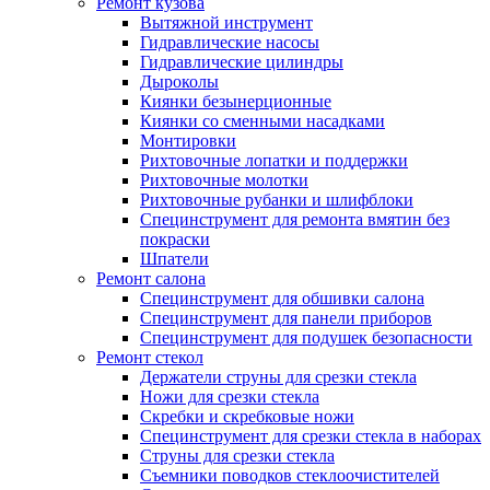
Ремонт кузова
Вытяжной инструмент
Гидравлические насосы
Гидравлические цилиндры
Дыроколы
Киянки безынерционные
Киянки со сменными насадками
Монтировки
Рихтовочные лопатки и поддержки
Рихтовочные молотки
Рихтовочные рубанки и шлифблоки
Специнструмент для ремонта вмятин без
покраски
Шпатели
Ремонт салона
Специнструмент для обшивки салона
Специнструмент для панели приборов
Специнструмент для подушек безопасности
Ремонт стекол
Держатели струны для срезки стекла
Ножи для срезки стекла
Скребки и скребковые ножи
Специнструмент для срезки стекла в наборах
Струны для срезки стекла
Съемники поводков стеклоочистителей