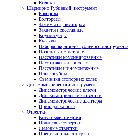
Киянки
Шарнирно-Губцевый инструмент
Бокорезы
Болторезы
Зажимы с фиксатором
Захваты переставные
Круглогубцы
Кусачки
Наборы шарнирно-губцевого инструмента
Ножницы по металлу
Пассатижи комбинированные
Пассатижи тонконосые
Пассатижи шиномонтажные
Плоскогубцы
Съемники стопорных колец
Динамометрический инструмент
Динамометрические ключи
Динамометрические отвертки
Динамометрические адаптеры
Принадлежности
Отвертки
Крестовые отвертки
Шлицевые отвертки
Силовые отвертки
Прецизионные отвертки