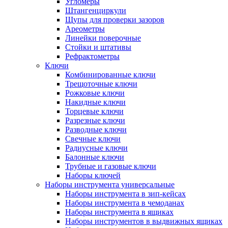
Угломеры
Штангенциркули
Щупы для проверки зазоров
Ареометры
Линейки поверочные
Стойки и штативы
Рефрактометры
Ключи
Комбинированные ключи
Трещоточные ключи
Рожковые ключи
Накидные ключи
Торцевые ключи
Разрезные ключи
Разводные ключи
Свечные ключи
Радиусные ключи
Балонные ключи
Трубные и газовые ключи
Наборы ключей
Наборы инструмента универсальные
Наборы инструмента в зип-кейсах
Наборы инструмента в чемоданах
Наборы инструмента в ящиках
Наборы инструментов в выдвижных ящиках