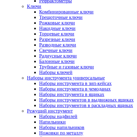
Рефрактометры
Ключи
Комбинированные ключи
Трещоточные ключи
Рожковые ключи
Накидные ключи
Торцевые ключи
Разрезные ключи
Разводные ключи
Свечные ключи
Радиусные ключи
Балонные ключи
Трубные и газовые ключи
Наборы ключей
Наборы инструмента универсальные
Наборы инструмента в зип-кейсах
Наборы инструмента в чемоданах
Наборы инструмента в ящиках
Наборы инструментов в выдвижных ящиках
Наборы инструментов в раскладных ящиках
Режущий инструмент
Наборы надфилей
Напильники
Наборы напильников
Ножовки по металлу