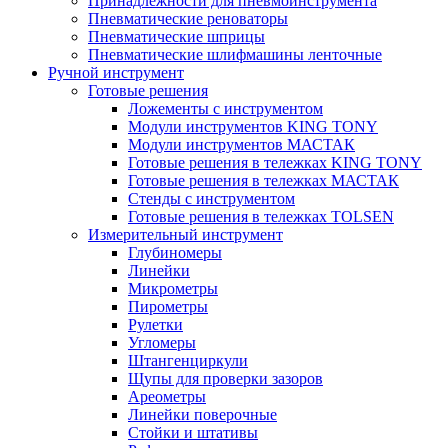
Принадлежности для пневмоинструмента
Пневматические реноваторы
Пневматические шприцы
Пневматические шлифмашины ленточные
Ручной инструмент
Готовые решения
Ложементы с инструментом
Модули инструментов KING TONY
Модули инструментов МАСТАК
Готовые решения в тележках KING TONY
Готовые решения в тележках МАСТАК
Стенды с инструментом
Готовые решения в тележках TOLSEN
Измерительный инструмент
Глубиномеры
Линейки
Микрометры
Пирометры
Рулетки
Угломеры
Штангенциркули
Щупы для проверки зазоров
Ареометры
Линейки поверочные
Стойки и штативы