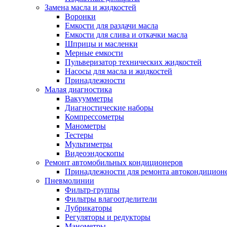
Замена масла и жидкостей
Воронки
Емкости для раздачи масла
Емкости для слива и откачки масла
Шприцы и масленки
Мерные емкости
Пульверизатор технических жидкостей
Насосы для масла и жидкостей
Принадлежности
Малая диагностика
Вакуумметры
Диагностические наборы
Компрессометры
Манометры
Тестеры
Мультиметры
Видеоэндоскопы
Ремонт автомобильных кондиционеров
Принадлежности для ремонта автокондицион
Пневмолинии
Фильтр-группы
Фильтры влагоотделители
Лубрикаторы
Регуляторы и редукторы
Манометры