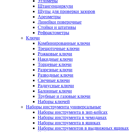
Угломеры
Штангенциркули
Щупы для проверки зазоров
Ареометры
Линейки поверочные
Стойки и штативы
Рефрактометры
Ключи
Комбинированные ключи
Трещоточные ключи
Рожковые ключи
Накидные ключи
Торцевые ключи
Разрезные ключи
Разводные ключи
Свечные ключи
Радиусные ключи
Балонные ключи
Трубные и газовые ключи
Наборы ключей
Наборы инструмента универсальные
Наборы инструмента в зип-кейсах
Наборы инструмента в чемоданах
Наборы инструмента в ящиках
Наборы инструментов в выдвижных ящиках