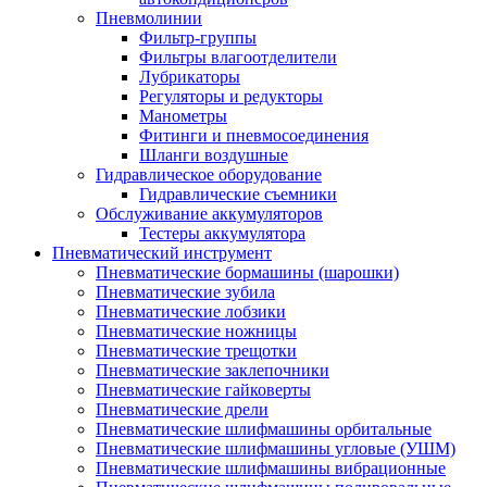
Пневмолинии
Фильтр-группы
Фильтры влагоотделители
Лубрикаторы
Регуляторы и редукторы
Манометры
Фитинги и пневмосоединения
Шланги воздушные
Гидравлическое оборудование
Гидравлические съемники
Обслуживание аккумуляторов
Тестеры аккумулятора
Пневматический инструмент
Пневматические бормашины (шарошки)
Пневматические зубила
Пневматические лобзики
Пневматические ножницы
Пневматические трещотки
Пневматические заклепочники
Пневматические гайковерты
Пневматические дрели
Пневматические шлифмашины орбитальные
Пневматические шлифмашины угловые (УШМ)
Пневматические шлифмашины вибрационные