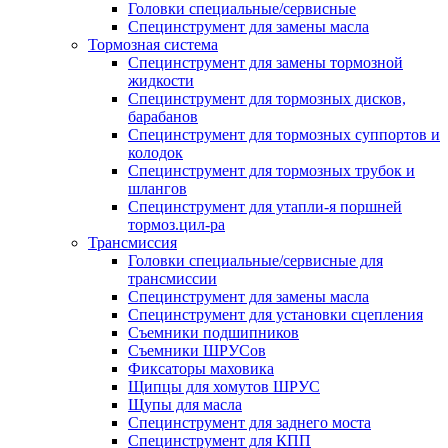
Головки специальные/сервисные
Специнструмент для замены масла
Тормозная система
Специнструмент для замены тормозной
жидкости
Специнструмент для тормозных дисков,
барабанов
Специнструмент для тормозных суппортов и
колодок
Специнструмент для тормозных трубок и
шлангов
Специнструмент для утапли-я поршней
тормоз.цил-ра
Трансмиссия
Головки специальные/сервисные для
трансмиссии
Специнструмент для замены масла
Специнструмент для установки сцепления
Съемники подшипников
Съемники ШРУСов
Фиксаторы маховика
Щипцы для хомутов ШРУС
Щупы для масла
Специнструмент для заднего моста
Специнструмент для КПП