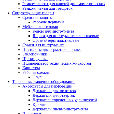
Ремкомплекты для ключей динамометрических
Ремкомплекты для трещоток
Сопутствующие товары
Средства защиты
Рабочие перчатки
Мебель пластиковая
Кейсы для инструмента
Ящики для инструмента пластиковые
Органайзеры пластиковые
Сумки для инструмента
Пистолеты для герметиков и клея
Заклепочники
Щетки ручные
Пульверизатор технических жидкостей
Канистры
Рабочая одежда
Обувь
Торгово-выставочное оборудование
Аксессуары для перфорации
Держатели для молотков
Держатели для отверток
Держатель торсионных удлинителей
Крючки
Держатели пневмоинструмента
Подставки