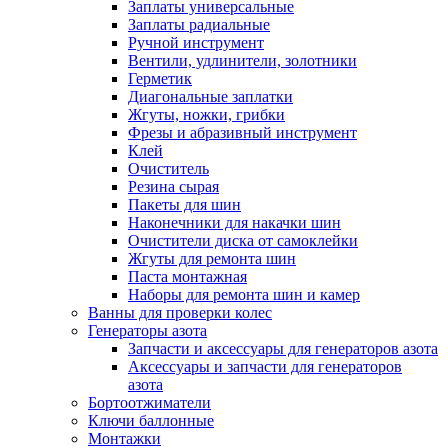
Заплаты универсальные
Заплаты радиальные
Ручной инструмент
Вентили, удлинители, золотники
Герметик
Диагональные заплатки
Жгуты, ножки, грибки
Фрезы и абразивный инструмент
Клей
Очиститель
Резина сырая
Пакеты для шин
Наконечники для накачки шин
Очистители диска от самоклейки
Жгуты для ремонта шин
Паста монтажная
Наборы для ремонта шин и камер
Ванны для проверки колес
Генераторы азота
Запчасти и аксессуары для генераторов азота
Аксессуары и запчасти для генераторов
азота
Бортоотжиматели
Ключи баллонные
Монтажки