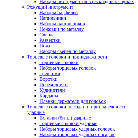
Наборы инструментов в раскладных ящиках
Режущий инструмент
Наборы надфилей
Напильники
Наборы напильников
Ножовки по металлу
Сверла
Развертки
Ножи
Наборы сверел по металлу
Торцевые головки и принадлежности
Торцевые головки
Наборы торцевых головок
Трещотки
Воротки
Переходники
Удлинители
Карданы
Планки-держатели для головок
Торцевые головки, насадки и принадлежности
ударные
Вставки (биты) ударные
Торцевые головки ударные
Наборы торцевых ударных головок
Наборы торцевых ударных насадок