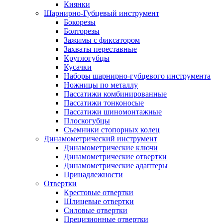
Киянки
Шарнирно-Губцевый инструмент
Бокорезы
Болторезы
Зажимы с фиксатором
Захваты переставные
Круглогубцы
Кусачки
Наборы шарнирно-губцевого инструмента
Ножницы по металлу
Пассатижи комбинированные
Пассатижи тонконосые
Пассатижи шиномонтажные
Плоскогубцы
Съемники стопорных колец
Динамометрический инструмент
Динамометрические ключи
Динамометрические отвертки
Динамометрические адаптеры
Принадлежности
Отвертки
Крестовые отвертки
Шлицевые отвертки
Силовые отвертки
Прецизионные отвертки