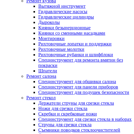
Ремонт кузова
Вытяжной инструмент
Гидравлические насосы
Гидравлические цилиндры
Дыроколы
Киянки безынерционные
Киянки со сменными насадками
Монтировки
Рихтовочные лопатки и поддержки
Рихтовочные молотки
Рихтовочные рубанки и шлифблоки
Специнструмент для ремонта вмятин без
покраски
Шпатели
Ремонт салона
Специнструмент для обшивки салона
Специнструмент для панели приборов
Специнструмент для подушек безопасности
Ремонт стекол
Держатели струны для срезки стекла
Ножи для срезки стекла
Скребки и скребковые ножи
Специнструмент для срезки стекла в наборах
Струны для срезки стекла
Съемники поводков стеклоочистителей