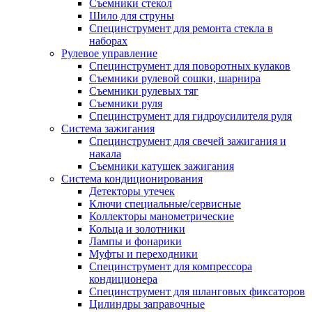
Съемники стекол
Шило для струны
Специнструмент для ремонта стекла в
наборах
Рулевое управление
Специнструмент для поворотных кулаков
Съемники рулевой сошки, шарнира
Съемники рулевых тяг
Съемники руля
Специнструмент для гидроусилителя руля
Система зажигания
Специнструмент для свечей зажигания и
накала
Съемники катушек зажигания
Система кондиционирования
Детекторы утечек
Ключи специальные/сервисные
Коллекторы манометрические
Кольца и золотники
Лампы и фонарики
Муфты и переходники
Специнструмент для компрессора
кондиционера
Специнструмент для шланговых фиксаторов
Цилиндры заправочные