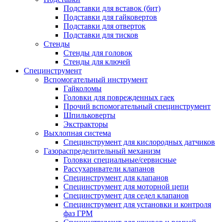
Подставки для вставок (бит)
Подставки для гайковертов
Подставки для отверток
Подставки для тисков
Стенды
Стенды для головок
Стенды для ключей
Специнструмент
Вспомогательный инструмент
Гайколомы
Головки для поврежденных гаек
Прочий вспомогательный специнструмент
Шпильковерты
Экстракторы
Выхлопная система
Специнструмент для кислородных датчиков
Газораспределительный механизм
Головки специальные/сервисные
Рассухариватели клапанов
Специнструмент для клапанов
Специнструмент для моторной цепи
Специнструмент для седел клапанов
Специнструмент для установки и контроля
фаз ГРМ