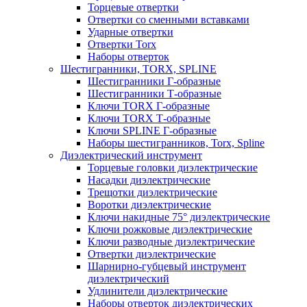
Торцевые отвертки
Отвертки со сменными вставками
Ударные отвертки
Отвертки Torx
Наборы отверток
Шестигранники, TORX, SPLINE
Шестигранники Г-образные
Шестигранники Т-образные
Ключи TORX Г-образные
Ключи TORX Т-образные
Ключи SPLINE Г-образные
Наборы шестигранников, Torx, Spline
Диэлектрический инструмент
Торцевые головки диэлектрические
Насадки диэлектрические
Трещотки диэлектрические
Воротки диэлектрические
Ключи накидные 75° диэлектрические
Ключи рожковые диэлектрические
Ключи разводные диэлектрические
Отвертки диэлектрические
Шарнирно-губцевый инструмент
диэлектрический
Удлинители диэлектрические
Наборы отверток диэлектрических