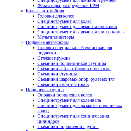
Специнструмент для шкивов и ремней
Фиксаторы распредвалов ГРМ
Колеса автомобиля
Головки для колес
Специнструмент для колес
Специнструмент для ремонта проколов
Специнструмент для ремонта шин и камер
Мультипликаторы
Подвеска автомобиля
Головки специальные/сервисные для
подвески
Стяжки пружин
Съемники подшипников ступицы
Съемники сайлентблоков и рычагов
Съемники ступицы
Съемники шаровых опор, рулевых тяг
Съемники амортизаторов
Поршневая группа
Оправки поршневых колец
Специнструмент для коленвала
Специнструмент для разжима поршневых
колец
Специнструмент для хонингования
цилиндров
Съемники поршневой группы