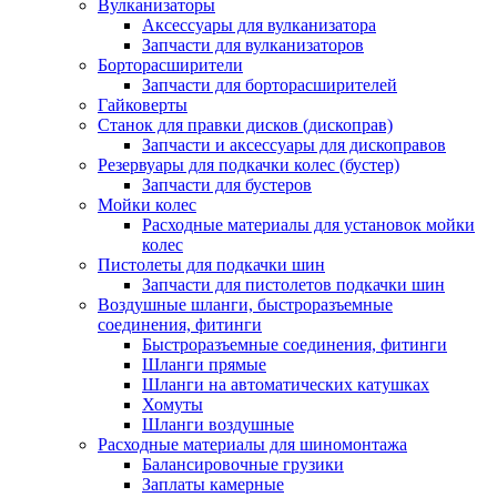
Вулканизаторы
Аксессуары для вулканизатора
Запчасти для вулканизаторов
Борторасширители
Запчасти для борторасширителей
Гайковерты
Станок для правки дисков (дископрав)
Запчасти и аксессуары для дископравов
Резервуары для подкачки колес (бустер)
Запчасти для бустеров
Мойки колес
Расходные материалы для установок мойки
колес
Пистолеты для подкачки шин
Запчасти для пистолетов подкачки шин
Воздушные шланги, быстроразъемные
соединения, фитинги
Быстроразъемные соединения, фитинги
Шланги прямые
Шланги на автоматических катушках
Хомуты
Шланги воздушные
Расходные материалы для шиномонтажа
Балансировочные грузики
Заплаты камерные