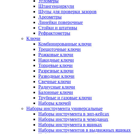
Угломеры
Штангенциркули
Щупы для проверки зазоров
Ареометры
Линейки поверочные
Стойки и штативы
Рефрактометры
Ключи
Комбинированные ключи
Трещоточные ключи
Рожковые ключи
Накидные ключи
Торцевые ключи
Разрезные ключи
Разводные ключи
Свечные ключи
Радиусные ключи
Балонные ключи
Трубные и газовые ключи
Наборы ключей
Наборы инструмента универсальные
Наборы инструмента в зип-кейсах
Наборы инструмента в чемоданах
Наборы инструмента в ящиках
Наборы инструментов в выдвижных ящиках