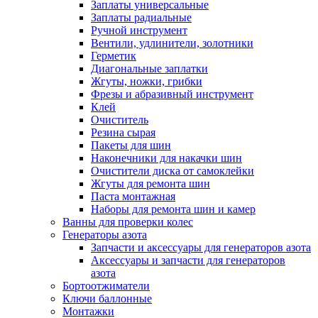
Заплаты универсальные
Заплаты радиальные
Ручной инструмент
Вентили, удлинители, золотники
Герметик
Диагональные заплатки
Жгуты, ножки, грибки
Фрезы и абразивный инструмент
Клей
Очиститель
Резина сырая
Пакеты для шин
Наконечники для накачки шин
Очистители диска от самоклейки
Жгуты для ремонта шин
Паста монтажная
Наборы для ремонта шин и камер
Ванны для проверки колес
Генераторы азота
Запчасти и аксессуары для генераторов азота
Аксессуары и запчасти для генераторов
азота
Бортоотжиматели
Ключи баллонные
Монтажки