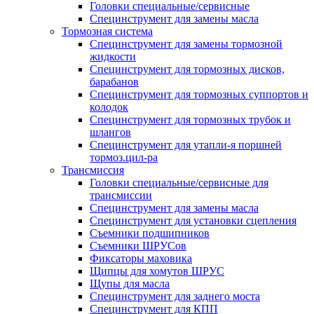
Головки специальные/сервисные
Специнструмент для замены масла
Тормозная система
Специнструмент для замены тормозной
жидкости
Специнструмент для тормозных дисков,
барабанов
Специнструмент для тормозных суппортов и
колодок
Специнструмент для тормозных трубок и
шлангов
Специнструмент для утапли-я поршней
тормоз.цил-ра
Трансмиссия
Головки специальные/сервисные для
трансмиссии
Специнструмент для замены масла
Специнструмент для установки сцепления
Съемники подшипников
Съемники ШРУСов
Фиксаторы маховика
Щипцы для хомутов ШРУС
Щупы для масла
Специнструмент для заднего моста
Специнструмент для КПП