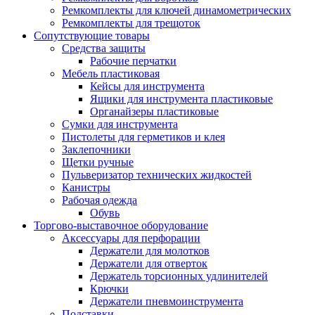
Ремкомплекты для ключей динамометрических
Ремкомплекты для трещоток
Сопутствующие товары
Средства защиты
Рабочие перчатки
Мебель пластиковая
Кейсы для инструмента
Ящики для инструмента пластиковые
Органайзеры пластиковые
Сумки для инструмента
Пистолеты для герметиков и клея
Заклепочники
Щетки ручные
Пульверизатор технических жидкостей
Канистры
Рабочая одежда
Обувь
Торгово-выставочное оборудование
Аксессуары для перфорации
Держатели для молотков
Держатели для отверток
Держатель торсионных удлинителей
Крючки
Держатели пневмоинструмента
Подставки