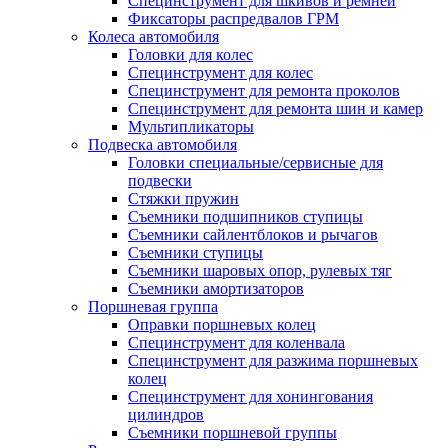
Специнструмент для шкивов и ремней
Фиксаторы распредвалов ГРМ
Колеса автомобиля
Головки для колес
Специнструмент для колес
Специнструмент для ремонта проколов
Специнструмент для ремонта шин и камер
Мультипликаторы
Подвеска автомобиля
Головки специальные/сервисные для
подвески
Стяжки пружин
Съемники подшипников ступицы
Съемники сайлентблоков и рычагов
Съемники ступицы
Съемники шаровых опор, рулевых тяг
Съемники амортизаторов
Поршневая группа
Оправки поршневых колец
Специнструмент для коленвала
Специнструмент для разжима поршневых
колец
Специнструмент для хонингования
цилиндров
Съемники поршневой группы