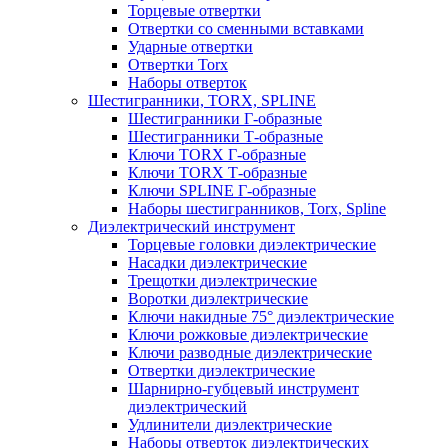
Торцевые отвертки
Отвертки со сменными вставками
Ударные отвертки
Отвертки Torx
Наборы отверток
Шестигранники, TORX, SPLINE
Шестигранники Г-образные
Шестигранники Т-образные
Ключи TORX Г-образные
Ключи TORX Т-образные
Ключи SPLINE Г-образные
Наборы шестигранников, Torx, Spline
Диэлектрический инструмент
Торцевые головки диэлектрические
Насадки диэлектрические
Трещотки диэлектрические
Воротки диэлектрические
Ключи накидные 75° диэлектрические
Ключи рожковые диэлектрические
Ключи разводные диэлектрические
Отвертки диэлектрические
Шарнирно-губцевый инструмент
диэлектрический
Удлинители диэлектрические
Наборы отверток диэлектрических