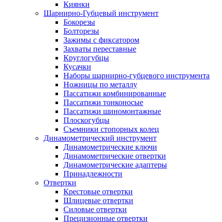
Киянки
Шарнирно-Губцевый инструмент
Бокорезы
Болторезы
Зажимы с фиксатором
Захваты переставные
Круглогубцы
Кусачки
Наборы шарнирно-губцевого инструмента
Ножницы по металлу
Пассатижи комбинированные
Пассатижи тонконосые
Пассатижи шиномонтажные
Плоскогубцы
Съемники стопорных колец
Динамометрический инструмент
Динамометрические ключи
Динамометрические отвертки
Динамометрические адаптеры
Принадлежности
Отвертки
Крестовые отвертки
Шлицевые отвертки
Силовые отвертки
Прецизионные отвертки