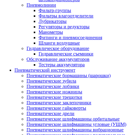
Пневмолинии
Фильтр-группы
Фильтры влагоотделители
Лубрикаторы
Регуляторы и редукторы
Манометры
Фитинги и пневмосоединения
Шланги воздушные
Гидравлическое оборудование
Гидравлические съемники
Обслуживание аккумуляторов
Тестеры аккумулятора
Пневматический инструмент
Пневматические бормашины (шарошки)
Пневматические зубила
Пневматические лобзики
Пневматические ножницы
Пневматические трещотки
Пневматические заклепочники
Пневматические гайковерты
Пневматические дрели
Пневматические шлифмашины орбитальные
Пневматические шлифмашины угловые (УШМ)
Пневматические шлифмашины вибрационные