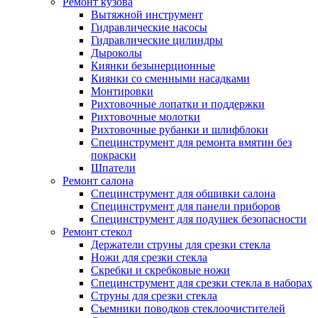
Ремонт кузова
Вытяжной инструмент
Гидравлические насосы
Гидравлические цилиндры
Дыроколы
Киянки безынерционные
Киянки со сменными насадками
Монтировки
Рихтовочные лопатки и поддержки
Рихтовочные молотки
Рихтовочные рубанки и шлифблоки
Специнструмент для ремонта вмятин без
покраски
Шпатели
Ремонт салона
Специнструмент для обшивки салона
Специнструмент для панели приборов
Специнструмент для подушек безопасности
Ремонт стекол
Держатели струны для срезки стекла
Ножи для срезки стекла
Скребки и скребковые ножи
Специнструмент для срезки стекла в наборах
Струны для срезки стекла
Съемники поводков стеклоочистителей