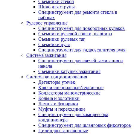
Съемники стекол
Шило для струны
Специнструмент для ремонта стекла в
наборах
Рулевое управление
Специнструмент для поворотных кулаков
Съемники рулевой сошки, шарнира
Съемники рулевых тяг
Съемники руля
Специнструмент для гидроусилителя руля
Система зажигания
Специнструмент для свечей зажигания и
накала
Съемники катушек зажигания
Система кондиционирования
Детекторы утечек
Ключи специальные/сервисные
Коллекторы манометрические
Кольца и золотники
Лампы и фонарики
Муфты и переходники
Специнструмент для компрессора
кондиционера
Специнструмент для шланговых фиксаторов
Цилиндры заправочные