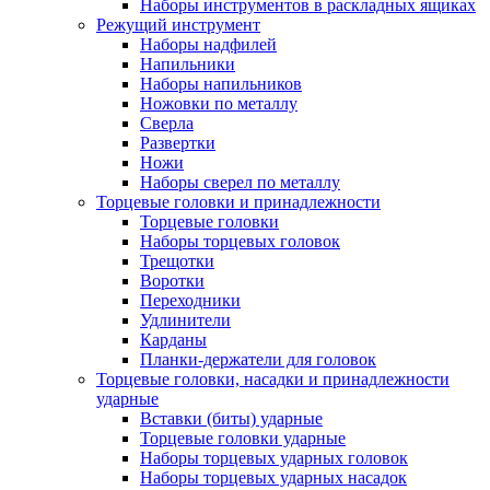
Наборы инструментов в раскладных ящиках
Режущий инструмент
Наборы надфилей
Напильники
Наборы напильников
Ножовки по металлу
Сверла
Развертки
Ножи
Наборы сверел по металлу
Торцевые головки и принадлежности
Торцевые головки
Наборы торцевых головок
Трещотки
Воротки
Переходники
Удлинители
Карданы
Планки-держатели для головок
Торцевые головки, насадки и принадлежности
ударные
Вставки (биты) ударные
Торцевые головки ударные
Наборы торцевых ударных головок
Наборы торцевых ударных насадок