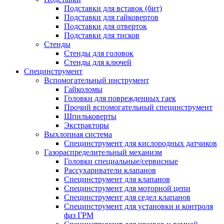
Подставки для вставок (бит)
Подставки для гайковертов
Подставки для отверток
Подставки для тисков
Стенды
Стенды для головок
Стенды для ключей
Специнструмент
Вспомогательный инструмент
Гайколомы
Головки для поврежденных гаек
Прочий вспомогательный специнструмент
Шпильковерты
Экстракторы
Выхлопная система
Специнструмент для кислородных датчиков
Газораспределительный механизм
Головки специальные/сервисные
Рассухариватели клапанов
Специнструмент для клапанов
Специнструмент для моторной цепи
Специнструмент для седел клапанов
Специнструмент для установки и контроля
фаз ГРМ