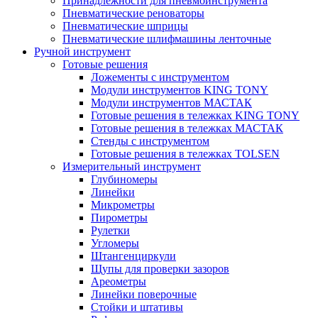
Принадлежности для пневмоинструмента
Пневматические реноваторы
Пневматические шприцы
Пневматические шлифмашины ленточные
Ручной инструмент
Готовые решения
Ложементы с инструментом
Модули инструментов KING TONY
Модули инструментов МАСТАК
Готовые решения в тележках KING TONY
Готовые решения в тележках МАСТАК
Стенды с инструментом
Готовые решения в тележках TOLSEN
Измерительный инструмент
Глубиномеры
Линейки
Микрометры
Пирометры
Рулетки
Угломеры
Штангенциркули
Щупы для проверки зазоров
Ареометры
Линейки поверочные
Стойки и штативы