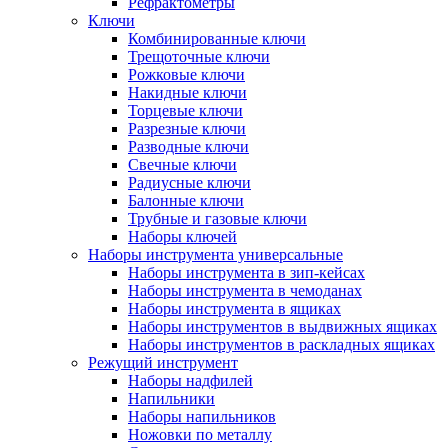
Рефрактометры
Ключи
Комбинированные ключи
Трещоточные ключи
Рожковые ключи
Накидные ключи
Торцевые ключи
Разрезные ключи
Разводные ключи
Свечные ключи
Радиусные ключи
Балонные ключи
Трубные и газовые ключи
Наборы ключей
Наборы инструмента универсальные
Наборы инструмента в зип-кейсах
Наборы инструмента в чемоданах
Наборы инструмента в ящиках
Наборы инструментов в выдвижных ящиках
Наборы инструментов в раскладных ящиках
Режущий инструмент
Наборы надфилей
Напильники
Наборы напильников
Ножовки по металлу