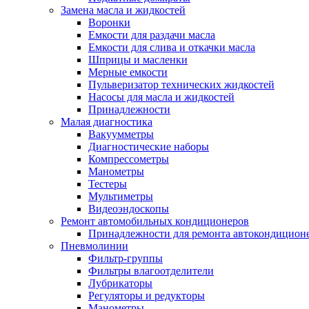
Замена масла и жидкостей
Воронки
Емкости для раздачи масла
Емкости для слива и откачки масла
Шприцы и масленки
Мерные емкости
Пульверизатор технических жидкостей
Насосы для масла и жидкостей
Принадлежности
Малая диагностика
Вакуумметры
Диагностические наборы
Компрессометры
Манометры
Тестеры
Мультиметры
Видеоэндоскопы
Ремонт автомобильных кондиционеров
Принадлежности для ремонта автокондицион
Пневмолинии
Фильтр-группы
Фильтры влагоотделители
Лубрикаторы
Регуляторы и редукторы
Манометры