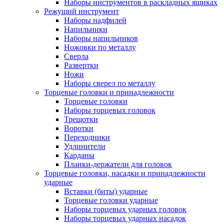
Наборы инструментов в раскладных ящиках
Режущий инструмент
Наборы надфилей
Напильники
Наборы напильников
Ножовки по металлу
Сверла
Развертки
Ножи
Наборы сверел по металлу
Торцевые головки и принадлежности
Торцевые головки
Наборы торцевых головок
Трещотки
Воротки
Переходники
Удлинители
Карданы
Планки-держатели для головок
Торцевые головки, насадки и принадлежности
ударные
Вставки (биты) ударные
Торцевые головки ударные
Наборы торцевых ударных головок
Наборы торцевых ударных насадок