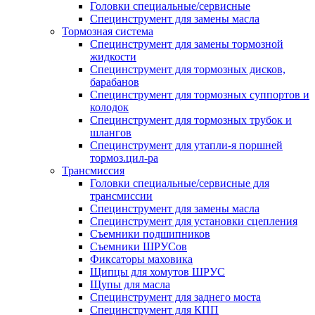
Головки специальные/сервисные
Специнструмент для замены масла
Тормозная система
Специнструмент для замены тормозной
жидкости
Специнструмент для тормозных дисков,
барабанов
Специнструмент для тормозных суппортов и
колодок
Специнструмент для тормозных трубок и
шлангов
Специнструмент для утапли-я поршней
тормоз.цил-ра
Трансмиссия
Головки специальные/сервисные для
трансмиссии
Специнструмент для замены масла
Специнструмент для установки сцепления
Съемники подшипников
Съемники ШРУСов
Фиксаторы маховика
Щипцы для хомутов ШРУС
Щупы для масла
Специнструмент для заднего моста
Специнструмент для КПП