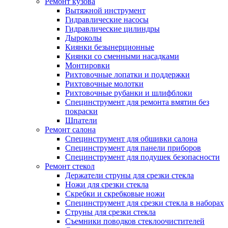
Ремонт кузова
Вытяжной инструмент
Гидравлические насосы
Гидравлические цилиндры
Дыроколы
Киянки безынерционные
Киянки со сменными насадками
Монтировки
Рихтовочные лопатки и поддержки
Рихтовочные молотки
Рихтовочные рубанки и шлифблоки
Специнструмент для ремонта вмятин без
покраски
Шпатели
Ремонт салона
Специнструмент для обшивки салона
Специнструмент для панели приборов
Специнструмент для подушек безопасности
Ремонт стекол
Держатели струны для срезки стекла
Ножи для срезки стекла
Скребки и скребковые ножи
Специнструмент для срезки стекла в наборах
Струны для срезки стекла
Съемники поводков стеклоочистителей