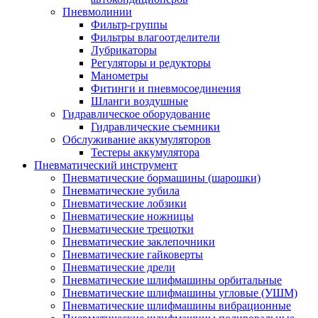
Пневмолинии
Фильтр-группы
Фильтры влагоотделители
Лубрикаторы
Регуляторы и редукторы
Манометры
Фитинги и пневмосоединения
Шланги воздушные
Гидравлическое оборудование
Гидравлические съемники
Обслуживание аккумуляторов
Тестеры аккумулятора
Пневматический инструмент
Пневматические бормашины (шарошки)
Пневматические зубила
Пневматические лобзики
Пневматические ножницы
Пневматические трещотки
Пневматические заклепочники
Пневматические гайковерты
Пневматические дрели
Пневматические шлифмашины орбитальные
Пневматические шлифмашины угловые (УШМ)
Пневматические шлифмашины вибрационные