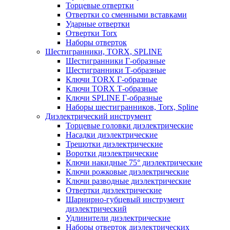
Торцевые отвертки
Отвертки со сменными вставками
Ударные отвертки
Отвертки Torx
Наборы отверток
Шестигранники, TORX, SPLINE
Шестигранники Г-образные
Шестигранники Т-образные
Ключи TORX Г-образные
Ключи TORX Т-образные
Ключи SPLINE Г-образные
Наборы шестигранников, Torx, Spline
Диэлектрический инструмент
Торцевые головки диэлектрические
Насадки диэлектрические
Трещотки диэлектрические
Воротки диэлектрические
Ключи накидные 75° диэлектрические
Ключи рожковые диэлектрические
Ключи разводные диэлектрические
Отвертки диэлектрические
Шарнирно-губцевый инструмент
диэлектрический
Удлинители диэлектрические
Наборы отверток диэлектрических