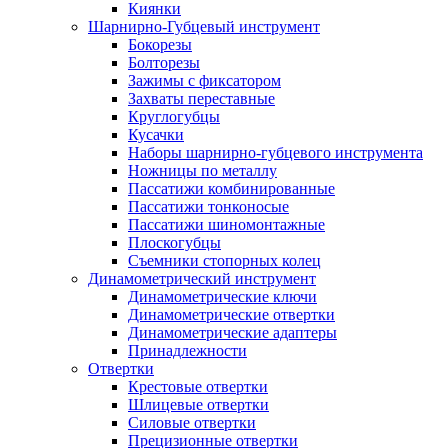
Киянки
Шарнирно-Губцевый инструмент
Бокорезы
Болторезы
Зажимы с фиксатором
Захваты переставные
Круглогубцы
Кусачки
Наборы шарнирно-губцевого инструмента
Ножницы по металлу
Пассатижи комбинированные
Пассатижи тонконосые
Пассатижи шиномонтажные
Плоскогубцы
Съемники стопорных колец
Динамометрический инструмент
Динамометрические ключи
Динамометрические отвертки
Динамометрические адаптеры
Принадлежности
Отвертки
Крестовые отвертки
Шлицевые отвертки
Силовые отвертки
Прецизионные отвертки