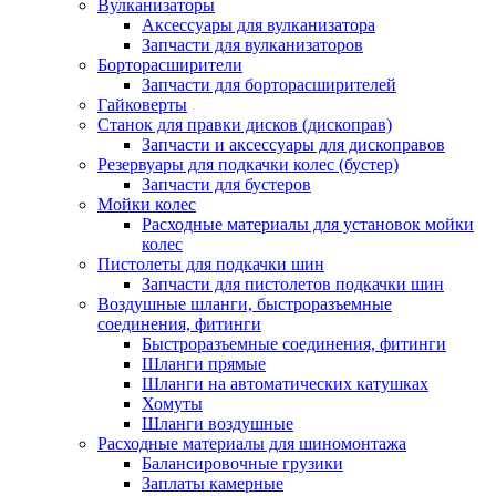
Вулканизаторы
Аксессуары для вулканизатора
Запчасти для вулканизаторов
Борторасширители
Запчасти для борторасширителей
Гайковерты
Станок для правки дисков (дископрав)
Запчасти и аксессуары для дископравов
Резервуары для подкачки колес (бустер)
Запчасти для бустеров
Мойки колес
Расходные материалы для установок мойки
колес
Пистолеты для подкачки шин
Запчасти для пистолетов подкачки шин
Воздушные шланги, быстроразъемные
соединения, фитинги
Быстроразъемные соединения, фитинги
Шланги прямые
Шланги на автоматических катушках
Хомуты
Шланги воздушные
Расходные материалы для шиномонтажа
Балансировочные грузики
Заплаты камерные