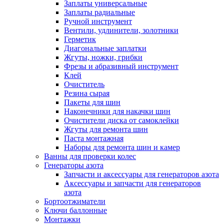
Заплаты универсальные
Заплаты радиальные
Ручной инструмент
Вентили, удлинители, золотники
Герметик
Диагональные заплатки
Жгуты, ножки, грибки
Фрезы и абразивный инструмент
Клей
Очиститель
Резина сырая
Пакеты для шин
Наконечники для накачки шин
Очистители диска от самоклейки
Жгуты для ремонта шин
Паста монтажная
Наборы для ремонта шин и камер
Ванны для проверки колес
Генераторы азота
Запчасти и аксессуары для генераторов азота
Аксессуары и запчасти для генераторов
азота
Бортоотжиматели
Ключи баллонные
Монтажки