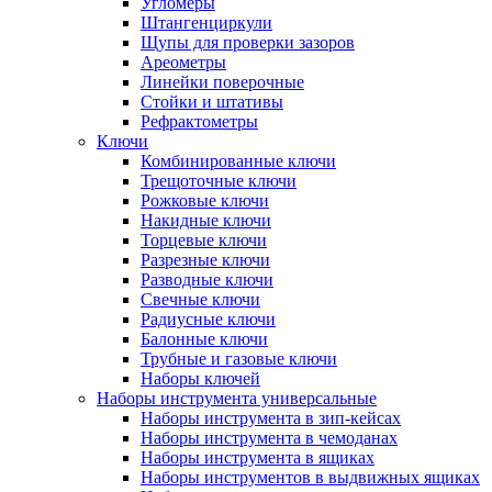
Угломеры
Штангенциркули
Щупы для проверки зазоров
Ареометры
Линейки поверочные
Стойки и штативы
Рефрактометры
Ключи
Комбинированные ключи
Трещоточные ключи
Рожковые ключи
Накидные ключи
Торцевые ключи
Разрезные ключи
Разводные ключи
Свечные ключи
Радиусные ключи
Балонные ключи
Трубные и газовые ключи
Наборы ключей
Наборы инструмента универсальные
Наборы инструмента в зип-кейсах
Наборы инструмента в чемоданах
Наборы инструмента в ящиках
Наборы инструментов в выдвижных ящиках