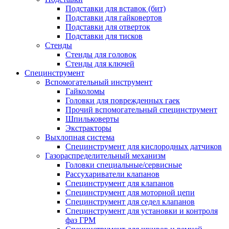
Подставки для вставок (бит)
Подставки для гайковертов
Подставки для отверток
Подставки для тисков
Стенды
Стенды для головок
Стенды для ключей
Специнструмент
Вспомогательный инструмент
Гайколомы
Головки для поврежденных гаек
Прочий вспомогательный специнструмент
Шпильковерты
Экстракторы
Выхлопная система
Специнструмент для кислородных датчиков
Газораспределительный механизм
Головки специальные/сервисные
Рассухариватели клапанов
Специнструмент для клапанов
Специнструмент для моторной цепи
Специнструмент для седел клапанов
Специнструмент для установки и контроля
фаз ГРМ