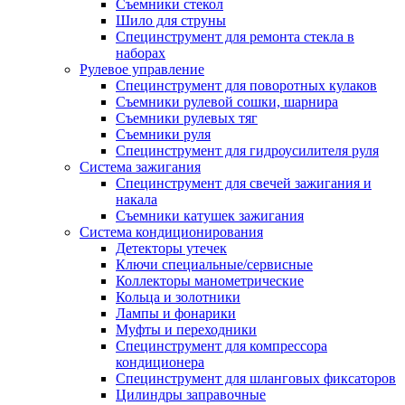
Съемники стекол
Шило для струны
Специнструмент для ремонта стекла в
наборах
Рулевое управление
Специнструмент для поворотных кулаков
Съемники рулевой сошки, шарнира
Съемники рулевых тяг
Съемники руля
Специнструмент для гидроусилителя руля
Система зажигания
Специнструмент для свечей зажигания и
накала
Съемники катушек зажигания
Система кондиционирования
Детекторы утечек
Ключи специальные/сервисные
Коллекторы манометрические
Кольца и золотники
Лампы и фонарики
Муфты и переходники
Специнструмент для компрессора
кондиционера
Специнструмент для шланговых фиксаторов
Цилиндры заправочные