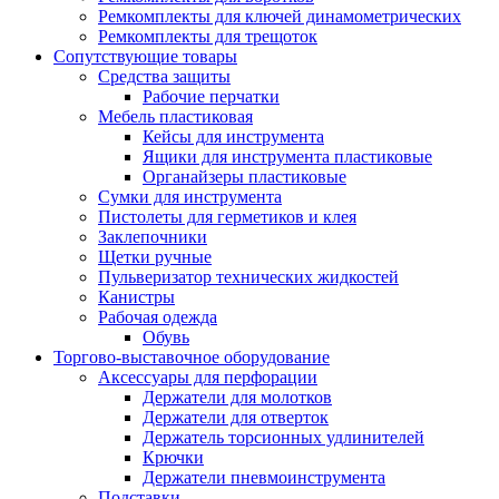
Ремкомплекты для ключей динамометрических
Ремкомплекты для трещоток
Сопутствующие товары
Средства защиты
Рабочие перчатки
Мебель пластиковая
Кейсы для инструмента
Ящики для инструмента пластиковые
Органайзеры пластиковые
Сумки для инструмента
Пистолеты для герметиков и клея
Заклепочники
Щетки ручные
Пульверизатор технических жидкостей
Канистры
Рабочая одежда
Обувь
Торгово-выставочное оборудование
Аксессуары для перфорации
Держатели для молотков
Держатели для отверток
Держатель торсионных удлинителей
Крючки
Держатели пневмоинструмента
Подставки