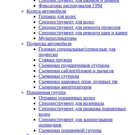
Специнструмент для шкивов и ремней
Фиксаторы распредвалов ГРМ
Колеса автомобиля
Головки для колес
Специнструмент для колес
Специнструмент для ремонта проколов
Специнструмент для ремонта шин и камер
Мультипликаторы
Подвеска автомобиля
Головки специальные/сервисные для
подвески
Стяжки пружин
Съемники подшипников ступицы
Съемники сайлентблоков и рычагов
Съемники ступицы
Съемники шаровых опор, рулевых тяг
Съемники амортизаторов
Поршневая группа
Оправки поршневых колец
Специнструмент для коленвала
Специнструмент для разжима поршневых
колец
Специнструмент для хонингования
цилиндров
Съемники поршневой группы